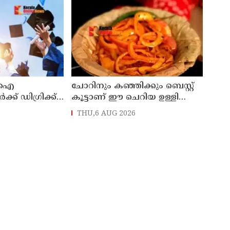
ടിഐ
ചോറിനും കഞ്ഞിക്കും ബെസ്റ്റ്
്ക് ഡിഗ്രിക്ക്
കൂട്ടാണ് ഈ ചെറിയ ഉള്ളി
രുദ
അച്ചാർ
THU,6 AUG 2026
്ലസ് ടു
ഉത്തരവ്
്നത വിദ്യാഭ്യാസ