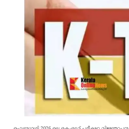
ഫെബ്രുവരി 2026 ലെ കെ-ടെറ്റ് പരീക്ഷാ വിജ്ഞാപ