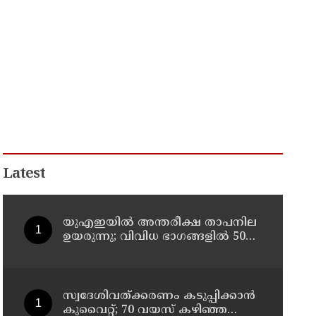
Latest
യുഎഇയില്‍ അന്തരീക്ഷ താപനില
ഉയരുന്നു; വിവിധ ഭാഗങ്ങളില്‍ 50
ഡിഗ്രിക്ക് മുകളില്‍ ചൂട്
സ്വദേശിവത്ക്കരണം കടുപ്പിക്കാന്‍
കുവൈറ്റ്; 70 വയസ് കഴിഞ്ഞ