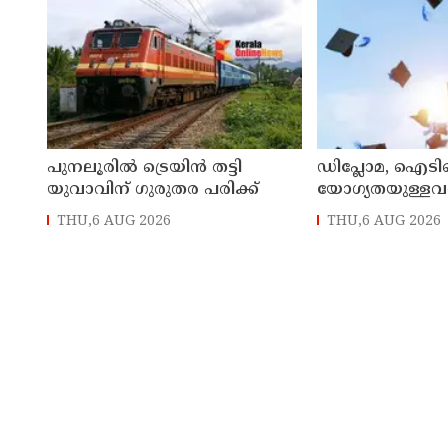
പുനലൂരിൽ ട്രെയിൻ തട്ടി
ഡിപ്ലോമ, ഐ
യുവാവിന് ഗുരുതര പരിക്ക്
യോഗ്യതയുള്ളവര്‍ക
പ്രവേശനം ; ബി
THU,6 AUG 2026
THU,6 AUG 2026
പ്രവേശനത്തിന് പ
നിര്‍ബന്ധമില്ല; 
പുറത്തിറക്കി ഉന
വകുപ്പ്