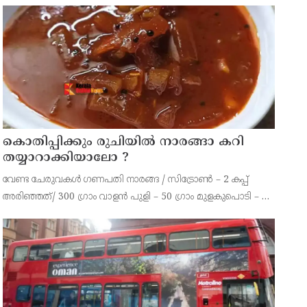
നല്‍കിയിരിക്കുന്നത്.
കൊതിപ്പിക്കും രുചിയിൽ നാരങ്ങാ കറി
തയ്യാറാക്കിയാലോ ?
വേണ്ട ചേരുവകൾ ഗണപതി നാരങ്ങ / സിട്രോൺ – 2 കപ്പ്
അരിഞ്ഞത്/ 300 ഗ്രാം വാളൻ പുളി – 50 ഗ്രാം മുളകുപൊടി – 3
ടീസ്പൂൺ പച്ചമുളക് – 2 എണ്ണം കറിവേപ്പില ആവിശ്യത്തിന്
ഇഞ്ചി – ഒരു ചെറിയ കഷണം വെളുത്തുള്ളി – 10 മുതൽ