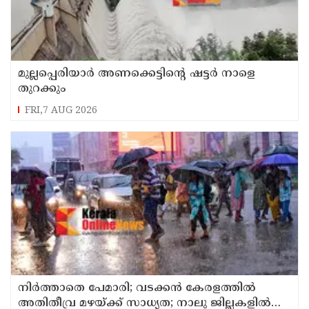
മുല്ലപ്പെരിയാർ അണക്കെട്ടിൻ്റെ ഷട്ടർ നാളെ
തുറക്കും
FRI,7 AUG 2026
നിർത്താതെ പേമാരി; വടക്കന്‍ കേരളത്തില്‍
അതിതീവ്ര മഴയ്ക്ക് സാധ്യത; നാലു ജില്ലകളില്‍