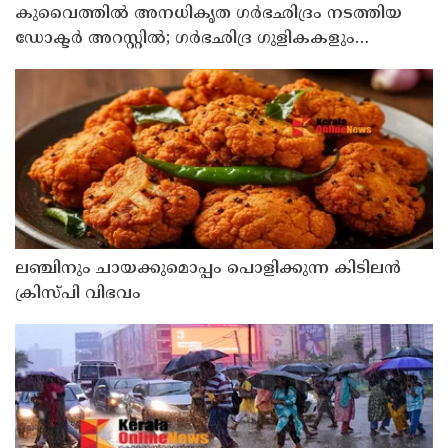
കുവൈത്തില്‍ അനധികൃത ഗര്‍ഭഛിദ്രം നടത്തിയ
ഡോക്ടര്‍ അറസ്റ്റില്‍; ഗര്‍ഭഛിദ്ര ഗുളികകളും
പിടിച്ചെടുത്തു
ലഞ്ചിനും ചായക്കുമൊപ്പം പൊളിക്കുന്ന കിടിലൻ
ക്രിസ്പി വിഭവം