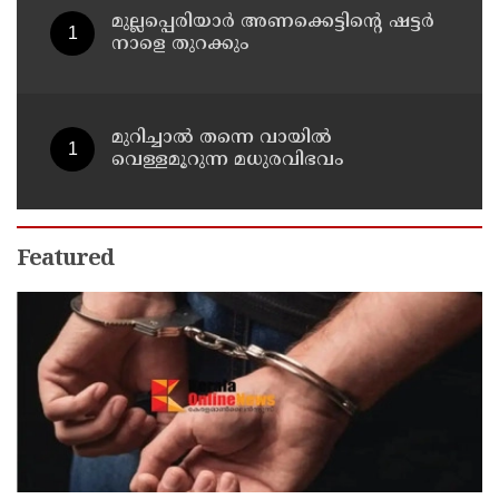
മുല്ലപ്പെരിയാർ അണക്കെട്ടിൻ്റെ ഷട്ടർ
നാളെ തുറക്കും
മുറിച്ചാൽ തന്നെ വായിൽ
വെള്ളമൂറുന്ന മധുരവിഭവം
Featured