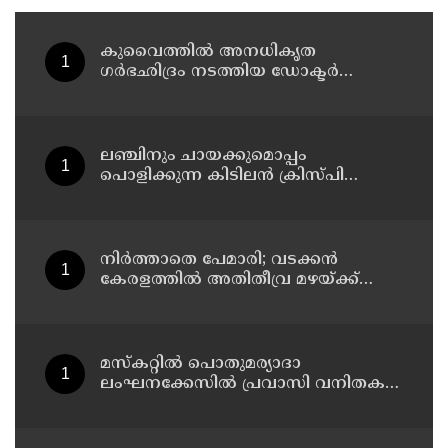
കുവൈത്തില്‍ അനധികൃത
ഗര്‍ഭഛിദ്രം നടത്തിയ ഡോക്ടര്‍
അറസ്റ്റില്‍; ഗര്‍ഭഛിദ്ര ഗുളികകളും
പിടിച്ചെടുത്തു
ലഞ്ചിനും ചായക്കുമൊപ്പം
പൊളിക്കുന്ന കിടിലൻ ക്രിസ്പി
വിഭവം
നിർത്താതെ പേമാരി; വടക്കന്‍
കേരളത്തില്‍ അതിതീവ്ര മഴയ്ക്ക്
സാധ്യത; നാലു ജില്ലകളില്‍ റെഡ്
അലര്‍ട്ട്
മസ്‌കറ്റില്‍ പൊതുമര്യാദാ
ലംഘനക്കേസില്‍ പ്രവാസി വനിതകള്‍
അറസ്റ്റില്‍