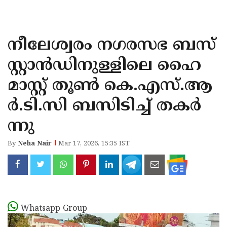
KOZHIKODE
WAYANAD
നീലേശ്വരം നഗരസഭ ബസ്
KANNUR
സ്റ്റാൻഡിനുള്ളിലെ ഹൈ​
KASARAGOD
മാ​സ്റ്റ് തൂ​ൺ കെ.​എ​സ്.​ആ​
ർ.​ടി.​സി ബ​സി​ടി​ച്ച് ത​ക​ർ​
ന്നു
By
Neha Nair
Mar 17, 2026, 15:35 IST
Whatsapp Group