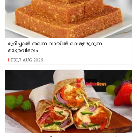
മുറിച്ചാൽ തന്നെ വായിൽ വെള്ളമൂറുന്ന
മധുരവിഭവം
FRI,7 AUG 2026