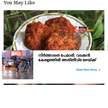
You May Like
പുറമെ നല്ല ക്രിസ്പി, ഉള്ളിൽ കിടിലൻ രുചി;
ചായക്കൊപ്പം സൂപ്പർ സ്നാക്ക്
ചേരുവകൾ : ചെമ്മീൻ – 500 ഗ്രാം ചുവന്നുള്ളി – 12 എണ്ണം
ചതച്ചത് ഇഞ്ചി – ചെറിയ കഷ്ണം ചതച്ചത് വെളുത്തുള്ളി – 5 – 6
അല്ലി നാടൻ പച്ചമുളക് – 4 എണ്ണം എരിവുള്ളത് ചതച്ചമുളക് – ഒരു
ടീസ്പൂൺ പെരുംജീരകം – 1/ 4 ടീസ്