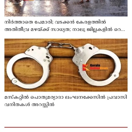
നിർത്താതെ പേമാരി; വടക്കന്‍ കേരളത്തില്‍
അതിതീവ്ര മഴയ്ക്ക് സാധ്യത; നാലു ജില്ലകളില്‍ റെഡ്
അലര്‍ട്ട്
മസ്‌കറ്റില്‍ പൊതുമര്യാദാ ലംഘനക്കേസില്‍ പ്രവാസി
വനിതകള്‍ അറസ്റ്റില്‍