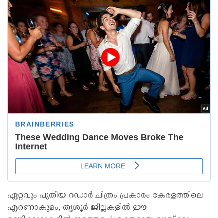
ഏറ്റവും പുതിയ റഡാർ ചിത്രം പ്രകാരം കേരളത്തിലെ
എറണാകുളം, തൃശൂർ ജില്ലകളിൽ ഈ