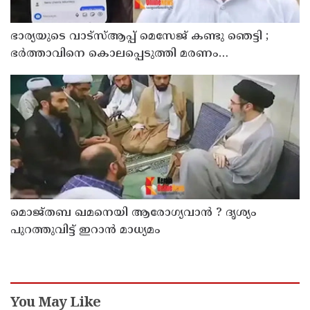
ഭാര്യയുടെ വാട്സ്ആപ്പ് മെസേജ് കണ്ടു ഞെട്ടി ;
ഭര്‍ത്താവിനെ കൊലപ്പെടുത്തി മരണം
റോഡപകടമാക്കി മാറ്റാന്‍ കാമുകനുമായി
പദ്ധതിയിട്ട യുവതിയും സുഹൃത്തും ഒളിവില്‍
മൊജ്തബ ഖമനെയി ആരോഗ്യവാന്‍ ? ദൃശ്യം
പുറത്തുവിട്ട് ഇറാന്‍ മാധ്യമം
You May Like