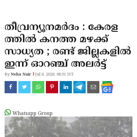
KOZHIKODE
WAYANAD
തീവ്രന്യൂനമർദം : കേരള
KANNUR
ത്തിൽ കനത്ത മഴക്ക്
KASARAGOD
സാധ്യത ; രണ്ട് ജില്ലകളിൽ
ഇന്ന് ഓറഞ്ച് അലർട്ട്
By
Neha Nair
Jul 6, 2026, 08:31 IST
Whatsapp Group