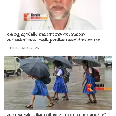
കേരള മുസ്‌ലിം ജമാഅത്ത് സംസ്ഥാന
കൗൺസിലറും തളിപ്പറമ്പിലെ മുതിർന്ന മാധ്യമ
പ്രവർത്തകനുമായ ബി എ അലി മൊഗ്രാൽ
THU,6 AUG 2026
നിര്യാതനായി
കണ്ണൂർ ജില്ലയിലെ വിദ്യാഭ്യാസ സ്ഥാപനങ്ങള്‍ക്ക്