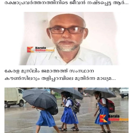
രക്ഷാപ്രവർത്തനത്തിനിടെ ജീവൻ നഷ്ടപ്പെട്ട ആർ.
രാജേഷിൻ്റെ ഭൗതിക ശരീരത്തോട് അനാദരവ്
കാണിച്ചതായി ആരോപണം
കേരള മുസ്‌ലിം ജമാഅത്ത് സംസ്ഥാന
കൗൺസിലറും തളിപ്പറമ്പിലെ മുതിർന്ന മാധ്യമ
പ്രവർത്തകനുമായ ബി എ അലി മൊഗ്രാൽ
നിര്യാതനായി