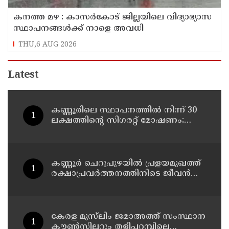
കനത്ത മഴ : കാസർകോട് ജില്ലയിലെ വിദ്യാഭ്യാസ
സ്ഥാപനങ്ങൾക്ക് നാളെ അവധി
THU,6 AUG 2026
Latest
കണ്ണൂരിലെ സ്ഥാപനത്തിൽ നിന്ന് 30
ലക്ഷത്തിന്റെ സിഗരറ്റ് മോഷണം:
തമിഴ്‌നാട് സ്വദേശിയായ
സെയിൽസ്മാൻ തെങ്കാശിയിൽ
പിടിയിൽ
കണ്ണൂർ ചെറുപുഴയിൽ പ്രളയമുഖത്ത്
രക്ഷാപ്രവർത്തനത്തിനിടെ ജീവൻ
നഷ്ടപ്പെട്ട ആർ. രാജേഷിൻ്റെ ഭൗതിക
ശരീരത്തോട് അനാദരവ്
കാണിച്ചതായി ആരോപണം
കേരള മുസ്‌ലിം ജമാഅത്ത് സംസ്ഥാന
കൗൺസിലറും തളിപ്പറമ്പിലെ