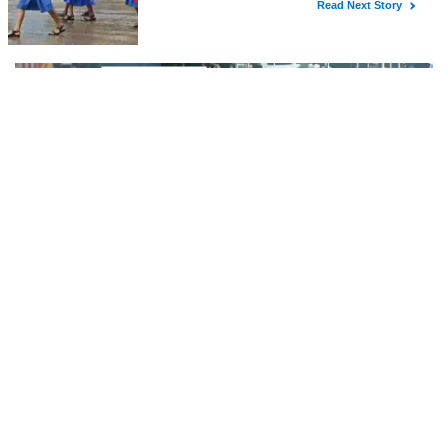
ജോലി ചെയ്യുന്ന സ്ഥാപനത്തിൽ നിന്ന് 30 ലക്ഷം രൂപയുടെ സിഗരറ്റ്
ഉൽപ്പന്നങ്ങൾ ഘട്ടംഘട്ടമായി കവർച്ച ചെയ്ത കേസിലെ പ്രതിയെ
കണ്ണൂർ ടൗൺ പോലീസ് അറസ്റ്റ് ചെയ്തു. തമിഴ്‌നാട് വിരുതുനഗർ
സ്വദേശിയായ വേൽമുരുകൻ (40) ആണ
കണ്ണൂർ ചെറുപുഴയിൽ പ്രളയമുഖത്ത്
രക്ഷാപ്രവർത്തനത്തിനിടെ ജീവൻ നഷ്ടപ്പെട്ട ആർ.
രാജേഷിൻ്റെ ഭൗതിക ശരീരത്തോട് അനാദരവ്
ചെറുപുഴ മിന്തുള്ളിയിൽ പ്രളയ മുഖത്തെ
കാണിച്ചതായി ആരോപണം
രക്ഷാപ്രവർത്തനത്തിനിടെ സ്വന്തം ജീവൻ ബലി നൽകിയ ആർ
രാജേഷിനോട് അനാദരവ് കാണിച്ചതായി ആരോപണം. രാജേഷിന്റെ
മൃതദേഹം തിരുവനന്തപുരത്തെ