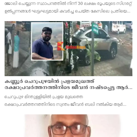
സെയിൽസ്മാൻ തെങ്കാശിയിൽ പിടിയിൽ
ജോലി ചെയ്യുന്ന സ്ഥാപനത്തിൽ നിന്ന് 30 ലക്ഷം രൂപയുടെ സിഗരറ്റ്
ഉൽപ്പന്നങ്ങൾ ഘട്ടംഘട്ടമായി കവർച്ച ചെയ്ത കേസിലെ പ്രതിയെ
കണ്ണൂർ ടൗൺ പോലീസ് അറസ്റ്റ് ചെയ്തു. തമിഴ്‌നാട് വിരുതുനഗർ
സ്വദേശിയായ വേൽമുരുകൻ (40) ആണ
കണ്ണൂർ ചെറുപുഴയിൽ പ്രളയമുഖത്ത്
രക്ഷാപ്രവർത്തനത്തിനിടെ ജീവൻ നഷ്ടപ്പെട്ട ആർ.
രാജേഷിൻ്റെ ഭൗതിക ശരീരത്തോട് അനാദരവ്
ചെറുപുഴ മിന്തുള്ളിയിൽ പ്രളയ മുഖത്തെ
കാണിച്ചതായി ആരോപണം
രക്ഷാപ്രവർത്തനത്തിനിടെ സ്വന്തം ജീവൻ ബലി നൽകിയ ആർ
രാജേഷിനോട് അനാദരവ് കാണിച്ചതായി ആരോപണം. രാജേഷിന്റെ
മൃതദേഹം തിരുവനന്തപുരത്തെ