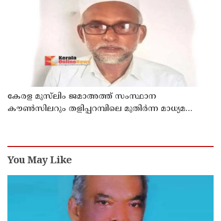
കാണിച്ചതായി ആരോപണം
കേരള മുസ്‌ലിം ജമാഅത്ത് സംസ്ഥാന
കൗൺസിലറും തളിപ്പറമ്പിലെ മുതിർന്ന മാധ്യമ
പ്രവർത്തകനുമായ ബി എ അലി മൊഗ്രാൽ
നിര്യാതനായി
You May Like