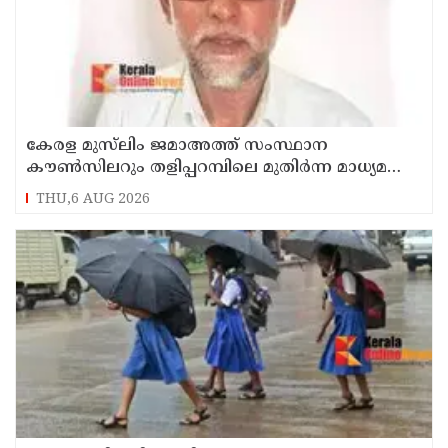
കേരള മുസ്‌ലിം ജമാഅത്ത് സംസ്ഥാന
കൗൺസിലറും തളിപ്പറമ്പിലെ മുതിർന്ന മാധ്യമ
പ്രവർത്തകനുമായ ബി എ അലി മൊഗ്രാൽ
THU,6 AUG 2026
നിര്യാതനായി