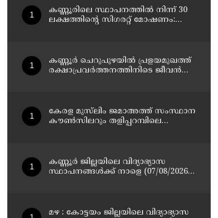
കണ്ണൂരിലെ സ്ഥാപനത്തിൽ നിന്ന് 30
ലക്ഷത്തിന്റെ സിഗരറ്റ് മോഷണം:
തമിഴ്‌നാട് സ്വദേശിയായ
സെയിൽസ്മാൻ തെങ്കാശിയിൽ
പിടിയിൽ
കണ്ണൂർ ചെറുപുഴയിൽ പ്രളയമുഖത്ത്
രക്ഷാപ്രവർത്തനത്തിനിടെ ജീവൻ
നഷ്ടപ്പെട്ട ആർ. രാജേഷിൻ്റെ ഭൗതിക
ശരീരത്തോട് അനാദരവ്
കാണിച്ചതായി ആരോപണം
കേരള മുസ്‌ലിം ജമാഅത്ത് സംസ്ഥാന
കൗൺസിലറും തളിപ്പറമ്പിലെ
മുതിർന്ന മാധ്യമ പ്രവർത്തകനുമായ
ബി എ അലി മൊഗ്രാൽ നിര്യാതനായി
കണ്ണൂർ ജില്ലയിലെ വിദ്യാഭ്യാസ
സ്ഥാപനങ്ങള്‍ക്ക് നാളെ (07/08/2026),
അവധി
മഴ : കോട്ടയം ജില്ലയിലെ വിദ്യാഭ്യാസ