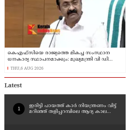
കെഎഫ്‌സിയെ രാജ്യത്തെ മികച്ച സംസ്ഥാന
ധനകാര്യ സ്ഥാപനമാക്കും: മുഖ്യമന്ത്രി വി ഡി
സതീശൻ
THU,6 AUG 2026
Latest
ഇരിട്ടി പായത്ത് കാർ നിയന്ത്രണം വിട്ട്
മറിഞ്ഞ് തളിപ്പറമ്പിലെ ആദ്യ കാല
കോണ്‍ഗ്രസ് നേതാവ് മരിച്ചു