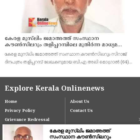
കേരള മുസ്‌ലിം ജമാഅത്ത് സംസ്ഥാന
കൗൺസിലറും തളിപ്പറമ്പിലെ മുതിർന്ന മാധ്യമ
പ്രവർത്തകനുമായ ബി എ അലി മൊഗ്രാൽ
കേരള മുസ്‌ലിം ജമാഅത്ത് സംസ്ഥാന കൗൺസിലറും സിറാജ്
നിര്യാതനായി
ദിനപത്രം തളിപ്പറമ്പ് ലേഖകനുമായ ബി.എ അലി മൊഗ്രാൽ (64)
അന്തരിച്ചു. തളിപ്പറമ്പ് പ്രസ്‌ ഫോറം പ്രസിഡൻ്റ്, കേരള മുസ്‌ലിം
ജമാഅത്ത് ജില്ലാ സെക്രട്ടറി, എസ്.വൈ.എ
Explore Kerala Onlinenews
Home
About Us
Privacy Policy
Contact Us
Grievance Redressal