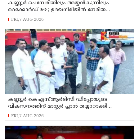
കണ്ണൂർ ചെമ്പേരിയിലും അയ്യൻകുന്നിലും
റെക്കോർഡ് മഴ ; ഉദയഗിരിയിൽ നേരിയ
ഉരുൾപൊട്ടൽ; 13 പേരെ ക്യാമ്പിലേക്ക് മാറ്റി
FRI,7 AUG 2026
കണ്ണൂർ കെഎസ്ആർടിസി ഡിപ്പോയുടെ
വികസനത്തിന് മാസ്റ്റർ പ്ലാൻ തയ്യാറാക്കി
സമർപ്പിക്കും : ടി ഒ മോഹനൻ എം എൽ എ
FRI,7 AUG 2026