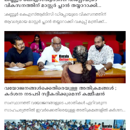
വികസനത്തിന് മാസ്റ്റർ പ്ലാൻ തയ്യാറാക്കി
സമർപ്പിക്കും : ടി ഒ മോഹനൻ എം എൽ എ
:കണ്ണൂർ കെഎസ്ആർടിസി ഡിപ്പോയുടെ വികസനത്തിന്
ആവശ്യമായ മാസ്റ്റർ പ്ലാൻ തയ്യാറാക്കി വകുപ്പ് മന്ത്രിക്ക്
സമർപ്പിക്കുമെന്ന് അഡ്വ.ടി ഒ മോഹനൻ എംഎൽഎ അറിയിച്ചു.
ഡിപ്പോയ്ക്ക് നാല് ഏക്കറിൽ അധികം വരുന്ന സ്ഥലമുണ്ട്
വയോജനങ്ങൾക്കെതിരെയുള്ള അതിക്രമങ്ങൾ ;
കർശന നടപടി സ്വീകരിക്കുമെന്ന് കമ്മീഷൻ
സംസ്ഥാനത്ത് വയോജനങ്ങളുടെ പരാതികൾ ഏറിവരുന്ന
സാഹചര്യത്തിൽ ഇവർക്കെതിരെയുള്ള അതിക്രമങ്ങളിൽ കർശന
നടപടി സ്വീകരിക്കുമെന്ന് വയോജന കമ്മീഷൻ ചെയർമാൻ അഡ്വ.
കെ. സോമപ്രസാദ്.