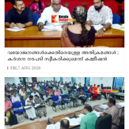
വയോജനങ്ങൾക്കെതിരെയുള്ള അതിക്രമങ്ങൾ ;
കർശന നടപടി സ്വീകരിക്കുമെന്ന് കമ്മീഷൻ
FRI,7 AUG 2026