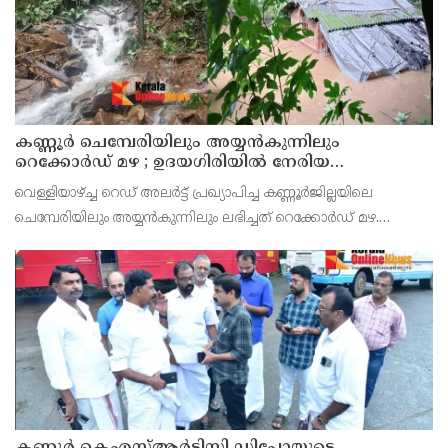
കണ്ണൂർ ചെമ്പേരിയിലും അയ്യൻകുന്നിലും
റെക്കോർഡ് മഴ ; ഉദയഗിരിയിൽ നേരിയ
ഉരുൾപൊട്ടൽ; 13 പേരെ ക്യാമ്പിലേക്ക് മാറ്റി
വെള്ളിയാഴ്ച്ച റെഡ് അലർട്ട് പ്രഖ്യാപിച്ച കണ്ണൂർജില്ലയിലെ
ചെമ്പേരിയിലും അയ്യൻകുന്നിലും ലഭിച്ചത് റെക്കോർഡ് മഴ.
രാവിലെ 8.30 മുതലുള്ള ഏഴ് മണിക്കൂറിൽ ചെമ്പേരിയിൽ ലഭിച്ച 96
മില്ലിമീറ്റർ മഴ ആ സമയം സംസ്ഥാനത്ത
കണ്ണൂർ കെഎസ്ആർടിസി ഡിപ്പോയുടെ