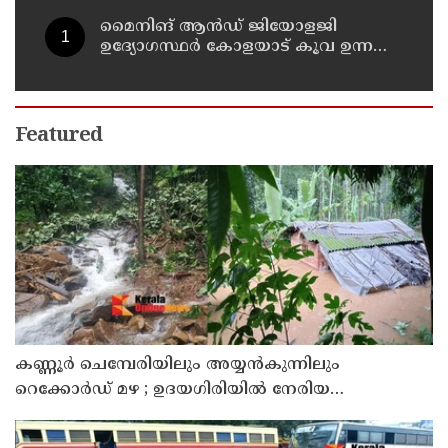
മൈനിങ് ആൻഡ്​ ജിയോളജി
ഉദ്യോഗസ്ഥർ കോളയാട് കൂവ ഉന്നതി
സന്ദർശിച്ചു
Featured
കണ്ണൂർ ചെമ്പേരിയിലും അയ്യൻകുന്നിലും
റെക്കോർഡ് മഴ ; ഉദയഗിരിയിൽ നേരിയ
ഉരുൾപൊട്ടൽ; 13 പേരെ ക്യാമ്പിലേക്ക് മാറ്റി