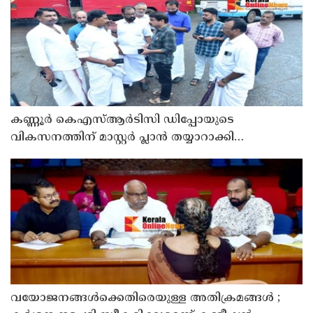
കണ്ണൂർ കെഎസ്ആർടിസി ഡിപ്പോയുടെ
വികസനത്തിന് മാസ്റ്റർ പ്ലാൻ തയ്യാറാക്കി
സമർപ്പിക്കും : ടി ഒ മോഹനൻ എം എൽ എ
വയോജനങ്ങൾക്കെതിരെയുള്ള അതിക്രമങ്ങൾ ;