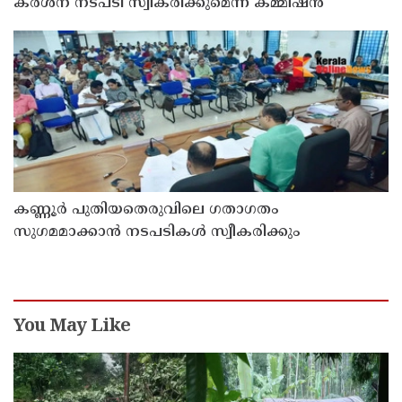
കർശന നടപടി സ്വീകരിക്കുമെന്ന് കമ്മീഷൻ
കണ്ണൂർ പുതിയതെരുവിലെ ഗതാഗതം
സുഗമമാക്കാന്‍ നടപടികള്‍ സ്വീകരിക്കും
You May Like