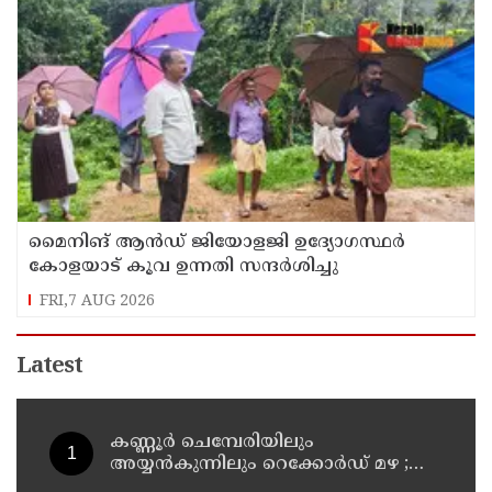
മൈനിങ് ആൻഡ്​ ജിയോളജി ഉദ്യോഗസ്ഥർ
കോളയാട് കൂവ ഉന്നതി സന്ദർശിച്ചു
FRI,7 AUG 2026
Latest
കണ്ണൂർ ചെമ്പേരിയിലും
അയ്യൻകുന്നിലും റെക്കോർഡ് മഴ ;
ഉദയഗിരിയിൽ നേരിയ ഉരുൾപൊട്ടൽ;