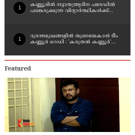
കണ്ണൂരിൽ സ്വാതന്ത്ര്യദിന പരേഡിൽ
പങ്കെടുക്കുന്ന വിദ്യാർത്ഥികൾക്ക്
യാത്രാ ഇളവ് അനുവദിക്കും
ദുരന്തമുഖങ്ങളിൽ തുണയേകാൻ ടീം
കണ്ണൂർ റെഡി : 'കരുതൽ കണ്ണൂർ'
പദ്ധതിയുടെ ആദ്യ യോഗം ചേർന്നു
Featured