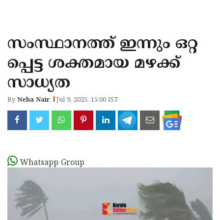
KOZHIKODE
WAYANAD
സംസ്ഥാനത്ത് ഇന്നും ഒറ്റ
KANNUR
പ്പെട്ട ശക്തമായ മഴക്ക്
KASARAGOD
സാധ്യത
By
Neha Nair
Jul 9, 2025, 15:00 IST
Whatsapp Group