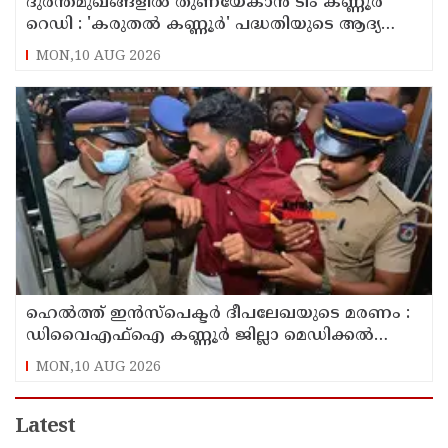
ദുരന്തമുഖങ്ങളിൽ തുണയേകാൻ ടീം കണ്ണൂർ
റെഡി : 'കരുതൽ കണ്ണൂർ' പദ്ധതിയുടെ ആദ്യ
യോഗം ചേർന്നു
MON,10 AUG 2026
ഹെൽത്ത് ഇൻസ്പെക്ടർ ദീപലേഖയുടെ മരണം :
ഡിവൈഎഫ്‌ഐ കണ്ണൂർ ജില്ലാ മെഡിക്കൽ
ഓഫീസ് ഉപരോധിച്ചു
MON,10 AUG 2026
Latest