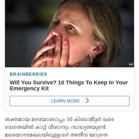
ശക്തമായ മഴയോടൊപ്പം 50 കിലോമീറ്റർ വരെ
വേഗതയിൽ കാറ്റ് വീശാനും സാധ്യതയുണ്ട്.
മലയോരമേഖലയിലുള്ളവർ അതീവ ജാഗ്രത