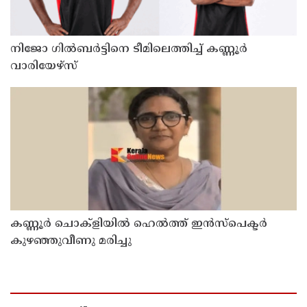
നിജോ ഗിൽബർട്ടിനെ ടീമിലെത്തിച്ച് കണ്ണൂർ
വാരിയേഴ്സ്
കണ്ണൂർ ചൊക്ളിയിൽ ഹെൽത്ത് ഇൻസ്പെക്ടർ
കുഴഞ്ഞുവീണു മരിച്ചു