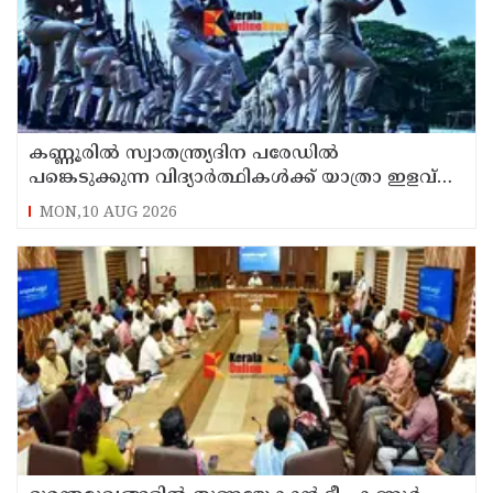
കണ്ണൂരിൽ സ്വാതന്ത്ര്യദിന പരേഡിൽ
പങ്കെടുക്കുന്ന വിദ്യാർത്ഥികൾക്ക് യാത്രാ ഇളവ്
അനുവദിക്കും
MON,10 AUG 2026