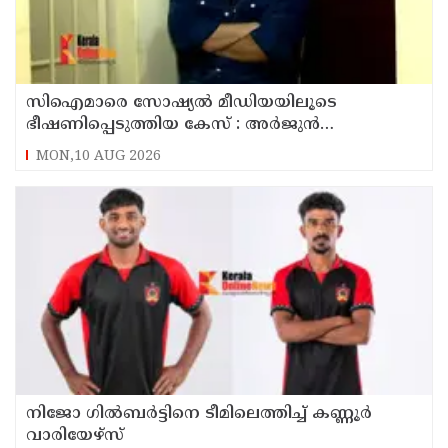
സിഐമാരെ സോഷ്യൽ മീഡിയയിലൂടെ
ഭീഷണിപ്പെടുത്തിയ കേസ് : അർജുൻ
ആയങ്കിയുടെ വീട്ടിൽ നിന്നും ലാപ്ടോപ്പ്
MON,10 AUG 2026
പിടിച്ചെടുത്ത്‌ പോലീസ്
നിജോ ഗിൽബർട്ടിനെ ടീമിലെത്തിച്ച് കണ്ണൂർ
വാരിയേഴ്സ്