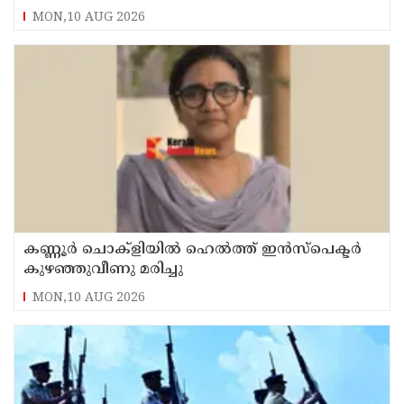
MON,10 AUG 2026
കണ്ണൂർ ചൊക്ളിയിൽ ഹെൽത്ത് ഇൻസ്പെക്ടർ
കുഴഞ്ഞുവീണു മരിച്ചു
MON,10 AUG 2026