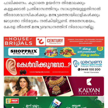
പാലിക്കണം. കൂടാതെ ഉയർന്ന തിരമാലക്കും
കള്ളക്കടൽ പ്രതിഭാസത്തിനും സാധ്യതയുള്ളതിനാൽ
തീരദേശവാസികൾക്കും മത്സ്യത്തൊയിലാളികൾക്കും
ജാഗ്രതാ നിർദ്ദേശം നൽകിയിട്ടുണ്ട്. അതേസമയം,
കേരള തീരത്ത് മത്സ്യബന്ധനത്തിന് നിരോധനമില്ല.