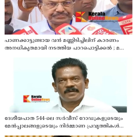
പാണക്കാട്ടുണ്ടായ വൻ മണ്ണിടിച്ചിലിന് കാരണം
അനധികൃതമായി നടത്തിയ പാറപൊട്ടിക്കൽ ; മന്ത്രി
പി.കെ. കുഞ്ഞാലിക്കുട്ടി
ദേശീയപാത 544-ലെ സർവീസ് റോഡുകളുടെയും
മേൽപ്പാലങ്ങളുടെയും നിർമ്മാണ പ്രവൃത്തികൾ
അടിയന്തരമായി പൂർത്തിയാക്കണം ; നിതിൻ