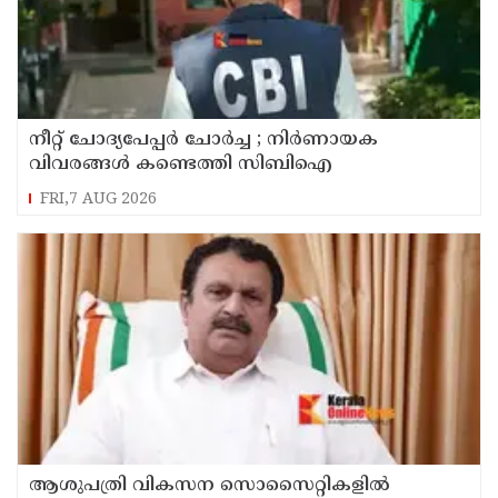
നീറ്റ് ചോദ്യപേപ്പർ ചോർച്ച ; നിർണായക
വിവരങ്ങൾ കണ്ടെത്തി സിബിഐ
FRI,7 AUG 2026
ആശുപത്രി വികസന സൊസൈറ്റികളിൽ