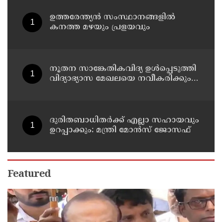
ഉത്തരേന്ത്യൻ സംസ്ഥാനങ്ങളിൽ
കനത്ത മഴയും പ്രളയവും
നൂതന സാങ്കേതികവിദ്യ ഉള്‍പ്പെടുത്തി
വിദ്യാഭ്യാസ മേഖലയെ നവീകരിക്കും:
മന്ത്രി എന്‍ ഷംസുദ്ദീന്‍
ദുരിതബാധിതർക്ക് എല്ലാ സഹായവും
ഉറപ്പാക്കും: മന്ത്രി മോൻസ് ജോസഫ്
Featured