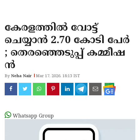
KOZHIKODE
WAYANAD
കേരളത്തിൽ വോട്ട്
KANNUR
ചെയ്യാൻ 2.70 കോടി പേർ
KASARAGOD
; തെരഞ്ഞെടുപ്പ് കമ്മീഷ
ൻ
By
Neha Nair
Mar 17, 2026, 18:13 IST
Whatsapp Group