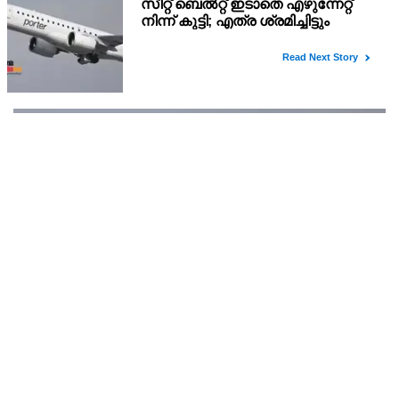
ഹോര്‍മൂസ് കടലിടുക്ക് തുറക്കാന്‍ അമേരിക്ക
പെരുമാറ്റം തിരുത്തണം: 6 ആവശ്യങ്ങളുമായി ഇറാന്‍
ദേശീയ സുരക്ഷാ കൗണ്‍സില്‍
മരവിപ്പിച്ചിരിക്കുന്ന ഇറാന്റെ ആസ്തികള്‍ വിട്ടുനല്‍കുക എന്നീ
ആറ് ആവശ്യങ്ങളാണ് ഇറാന്റെ സുപ്രീം നാഷണല്‍ സെക്യൂരിറ്റി
കൗണ്‍സില്‍ മുന്നോട്ട് വെച്ചിരിക്കുന്നത്.
സീറ്റ് ബെല്‍റ്റ് ഇടാതെ എഴുന്നേറ്റ് നിന്ന് കുട്ടി; എത്ര
ശ്രമിച്ചിട്ടും ഇടില്ലെന്ന് വാശിപിടിച്ചതോടെ വിമാനം
റദ്ദാക്കി
കുട്ടിയുടെ രക്ഷിതാവും ക്യാബിന്‍ ക്രൂ അംഗങ്ങളും കുട്ടിയെ
അനുനയിപ്പിക്കാന്‍ ശ്രമിച്ചെങ്കിലും പരാജയപ്പെട്ടു.