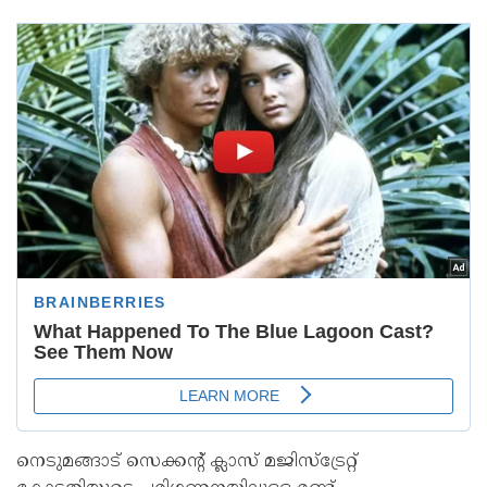
നെടുമങ്ങാട് സെക്കൻ്റ് ക്ലാസ് മജിസ്ട്രേറ്റ്