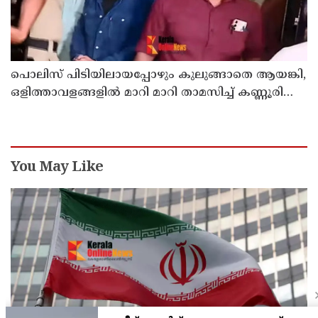
പൊലിസ് പിടിയിലായപ്പോഴും കുലുങ്ങാതെ ആയങ്കി,
ഒളിത്താവളങ്ങളില്‍ മാറി മാറി താമസിച്ച് കണ്ണൂരിലെ
ക്വട്ടേഷന്‍ നേതാവ്
You May Like