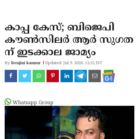
KOZHIKODE
WAYANAD
കാപ്പ കേസ്; ബിജെപി
KANNUR
കൗണ്‍സിലര്‍ ആര്‍ സുഗത
KASARAGOD
ന്‌ ഇടക്കാല ജാമ്യം
By
Renjini kannur
Updated: Jul 9, 2026, 12:52 IST
Whatsapp Group