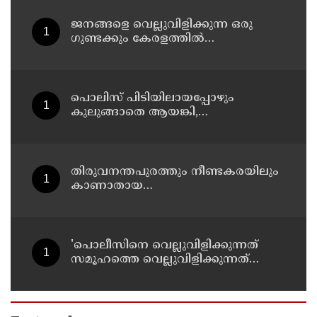
ജനങ്ങളെ വെല്ലുവിളിക്കുന്ന ഒരു
ഗുണ്ടക്കും കേരളത്തില്‍
സ്ഥാനമുണ്ടാകില്ല: രമേശ് ചെന്നിത്തല
പൊലിസ് പിടിയിലായപ്പോഴും
കുലുങ്ങാതെ ആയങ്കി,
ഒളിത്താവളങ്ങളില്‍ മാറി മാറി
താമസിച്ച് കണ്ണൂരിലെ ക്വട്ടേഷന്‍
നേതാവ്
തിരുവനന്തപുരത്തും നീണ്ടകരയിലും
കാണാതായ
മത്സ്യത്തൊഴിലാളികള്‍ക്കായി
തിരച്ചില്‍ പത്താം ദിവസത്തിലേക്ക്
'പൊലീസിനെ വെല്ലുവിളിക്കുന്നത്
സമൂഹത്തെ വെല്ലുവിളിക്കുന്നത്
പോലെ, കുറ്റത്തിന് അനുസരിച്ച്
ശിക്ഷ നല്‍കും':എഡിജിപി