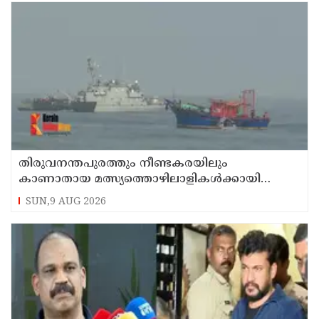
തിരുവനന്തപുരത്തും നീണ്ടകരയിലും
കാണാതായ മത്സ്യത്തൊഴിലാളികള്‍ക്കായി
തിരച്ചില്‍ പത്താം ദിവസത്തിലേക്ക്
SUN,9 AUG 2026