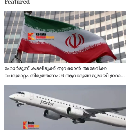
Featured
ഹോര്‍മൂസ് കടലിടുക്ക് തുറക്കാന്‍ അമേരിക്ക
പെരുമാറ്റം തിരുത്തണം: 6 ആവശ്യങ്ങളുമായി ഇറാന്‍
ദേശീയ സുരക്ഷാ കൗണ്‍സില്‍