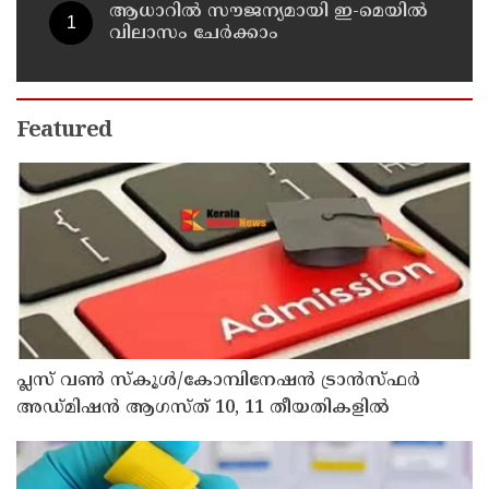
ആധാറിൽ സൗജന്യമായി ഇ-മെയിൽ
വിലാസം ചേർക്കാം
Featured
പ്ലസ് വൺ സ്‌കൂൾ/കോമ്പിനേഷൻ ട്രാൻസ്ഫർ
അഡ്മിഷൻ ആഗസ്ത് 10, 11 തീയതികളിൽ