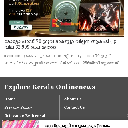
മോട്ടോ പാഡ് 70 ഗ്രൂവ് ടാബ്ലെറ്റ് വില്പന ആരംഭിച്ചു;
വില 32,999 രൂപ മുതൽ
മോട്ടോറോളയുടെ പുതിയ ടാബ്‌ലെറ്റ് മോട്ടോ പാഡ് 70 ഗ്രൂവ്
ഇന്ത്യയിൽ വിൽപ്പനയ്‌ക്കെത്തി. 8ജിബി റാം, 256ജിബി സ്റ്റോറേജ്
പതിപ്പിന് 36,999 രൂപയാണ് ലോഞ്ച് വില. ബാങ്ക് ഓഫറുകൾ
ഉൾപ്പെടെ 32,999 രൂപയാണ് ഫലപ്രദമായ
Explore Kerala Onlinenews
Home
About Us
Privacy Policy
Contact Us
Grievance Redressal