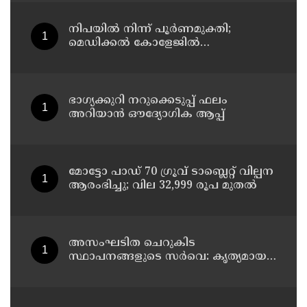
നിപയിൽ നിന്ന് പൂർണമുക്തി;
മെഡിക്കൽ കോളേജിൽ
ചികിത്സയിലിരുന്ന 43കാരൻ
വീട്ടിലേക്ക് മടങ്ങി
ഭാഗ്യക്കുറി നറുക്കെടുപ്പ് ഫലം
അറിയാൻ ഔദ്യോഗിക ആപ്പ്
മോട്ടോ പാഡ് 70 ഗ്രൂവ് ടാബ്ലെറ്റ് വില്പന
ആരംഭിച്ചു; വില 32,999 രൂപ മുതൽ
അസംഘടിത ചെറുകിട
സ്ഥാപനങ്ങളുടെ സർവെ: കൃത്യമായ
വിവരങ്ങൾ നൽകണമെന്ന് മുഖ്യമന്ത്രി
വി ഡി സതീശൻ