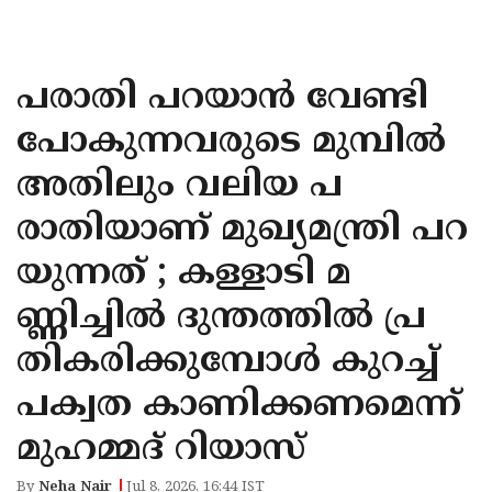
KOZHIKODE
WAYANAD
പരാതി പറയാൻ വേണ്ടി
KANNUR
പോകുന്നവരുടെ മുമ്പിൽ
KASARAGOD
അതിലും വലിയ പ
രാതിയാണ് മുഖ്യമന്ത്രി പറ
യുന്നത് ; കള്ളാടി മ
ണ്ണിച്ചിൽ ദുന്തത്തിൽ പ്ര
തികരിക്കു​മ്പോൾ കുറച്ച്
പക്വത കാണിക്കണമെന്ന്
മുഹമ്മദ് റിയാസ്
By
Neha Nair
Jul 8, 2026, 16:44 IST