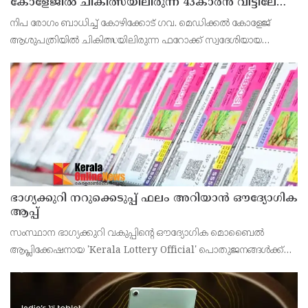
കോളേജിൽ ചികിത്സയിലിരുന്ന 43കാരൻ വീട്ടിലേക്ക്
മടങ്ങി
നിപ രോഗം ബാധിച്ച് കോഴിക്കോട് ഗവ. മെഡിക്കൽ കോളേജ്
ആശുപത്രിയിൽ ചികിത്സയിലിരുന്ന ഫറോക്ക് സ്വദേശിയായ
43കാരനെ ഡിസ്ചാർജ് ചെയ്തു.
ഭാഗ്യക്കുറി നറുക്കെടുപ്പ് ഫലം അറിയാൻ ഔദ്യോഗിക
ആപ്പ്
സംസ്ഥാന ഭാഗ്യക്കുറി വകുപ്പിന്റെ ഔദ്യോഗിക മൊബൈൽ
ആപ്ലിക്കേഷനായ 'Kerala Lottery Official' പൊതുജനങ്ങൾക്ക്
ലഭ്യമാണെന്ന് കേരള സംസ്ഥാന ഭാഗ്യക്കുറി വകുപ്പ് ഡയറക്ടർ
അഞ്ജു കെ എസ് അറിയിച്ചു.