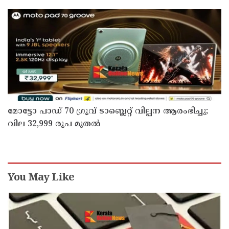
മോട്ടോ പാഡ് 70 ഗ്രൂവ് ടാബ്ലെറ്റ് വില്പന ആരംഭിച്ചു;
വില 32,999 രൂപ മുതൽ
You May Like