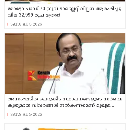
മോട്ടോ പാഡ് 70 ഗ്രൂവ് ടാബ്ലെറ്റ് വില്പന ആരംഭിച്ചു;
വില 32,999 രൂപ മുതൽ
SAT,8 AUG 2026
അസംഘടിത ചെറുകിട സ്ഥാപനങ്ങളുടെ സർവെ:
കൃത്യമായ വിവരങ്ങൾ നൽകണമെന്ന് മുഖ്യമന്ത്രി
വി ഡി സതീശൻ
SAT,8 AUG 2026