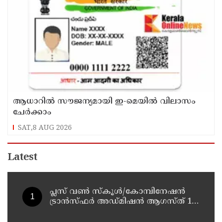
ആധാറിൽ സൗജന്യമായി ഇ-മെയിൽ വിലാസം
ചേർക്കാം
SAT,8 AUG 2026
Latest
പ്ലസ് വൺ സ്‌കൂൾ/കോമ്പിനേഷൻ
ട്രാൻസ്ഫർ അഡ്മിഷൻ ആഗസ്ത് 10,
11 തീയതികളിൽ