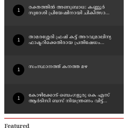
യാത്രക്കാർക്ക് പരിക്ക്
രക്തത്തിൽ അണുബാധ: കണ്ണൂർ
സ്വദേശി പ്രിയേഷിനായി ചികിത്സാ
സഹായം തേടുന്നു
താമരശ്ശേരി ഫ്രഷ് കട്ട് അറവുമാലിന്യ
ഫാക്ടറിക്കെതിരായ പ്രതിഷേധം
ഇന്നും തുടരും
സംസ്ഥാനത്ത് കനത്ത മഴ
കോഴിക്കോട്-ബെംഗളൂരു കെ എസ്
ആര്‍ടിസി ബസ് നിയന്ത്രണം വിട്ട്
തലകീഴായി മറിഞ്ഞു; ഡ്രൈവര്‍ക്കും
കണ്ടക്ടര്‍ക്കും ദാരുണാന്ത്യം
Featured