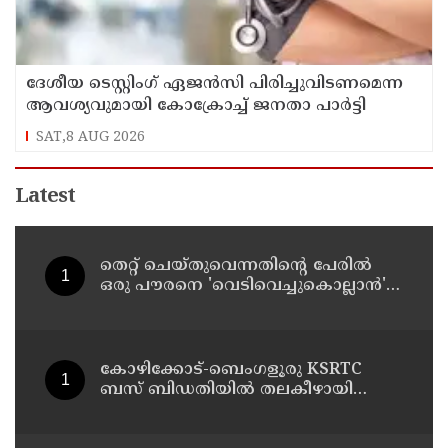
ദേശീയ ടെസ്റ്റിംഗ് ഏജന്‍സി പിരിച്ചുവിടണമെന്ന
ആവശ്യവുമായി കോക്രോച്ച് ജനതാ പാര്‍ട്ടി
SAT,8 AUG 2026
Latest
തെറ്റ് ചെയ്തുവെന്നതിന്റെ പേരില്‍
ഒരു പൗരനെ 'വെടിവെച്ചുകൊല്ലാന്‍'
ഉത്തരവിടാന്‍ ഇത് സംഘപരിവാറിൻ്റെ
ബുള്‍ഡോസര്‍ ഭരണമുള്ള യുപിയോ
ബിഹാറോ അല്ല ; അര്‍ജുന്‍
ആയങ്കിയെ പിന്തുണച്ച് ആകാശ്
കോഴിക്കോട്-ബെംഗളൂരു KSRTC
തില്ലങ്കേരി
ബസ് ബിഡതിയിൽ തലകീഴായി
മറിഞ്ഞു ; ഡ്രെെവർക്കും
കണ്ടക്ടർക്കും ദാരുണാന്ത്യം, നിരവധി