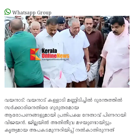
Whatsapp Group
വയനാട്: വയനാട് കള്ളാടി മണ്ണിടിച്ചിൽ ദുരന്തത്തിൽ
സർക്കാരിനെതിരെ ഗുരുതരമായ
ആരോപണങ്ങളുമായി പ്രതിപക്ഷ നേതാവ് പിണറായി
വിജയൻ. ജില്ലയിൽ അതിതീവ്ര മഴയുണ്ടായിട്ടും
കൃത്യമായ അപകടമുന്നറിയിപ്പ് നൽകാതിരുന്നത്