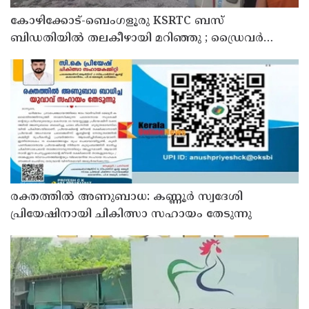
കോഴിക്കോട്-ബെംഗളൂരു KSRTC ബസ്
ബിഡതിയിൽ തലകീഴായി മറിഞ്ഞു ; ഡ്രെെവർക്കും
കണ്ടക്ടർക്കും ദാരുണാന്ത്യം, നിരവധി യാത്രക്കാർക്ക്
പരിക്ക്
രക്തത്തിൽ അണുബാധ: കണ്ണൂർ സ്വദേശി
പ്രിയേഷിനായി ചികിത്സാ സഹായം തേടുന്നു