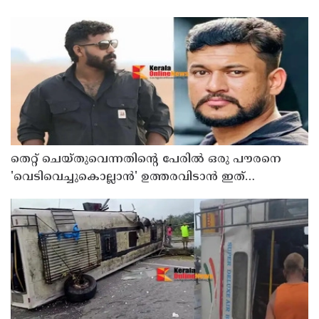
തെറ്റ് ചെയ്തുവെന്നതിന്റെ പേരില്‍ ഒരു പൗരനെ
'വെടിവെച്ചുകൊല്ലാന്‍' ഉത്തരവിടാന്‍ ഇത്
സംഘപരിവാറിൻ്റെ ബുള്‍ഡോസര്‍ ഭരണമുള്ള
യുപിയോ ബിഹാറോ അല്ല ; അര്‍ജുന്‍ ആയങ്കിയെ
പിന്തുണച്ച് ആകാശ് തില്ലങ്കേരി