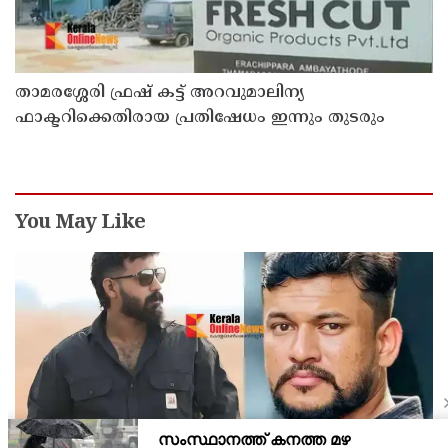
താമരശ്ശേരി ഫ്രഷ് കട്ട് അറവുമാലിന്യ
ഫാക്ടറിക്കെതിരായ പ്രതിഷേധം ഇന്നും തുടരും
You May Like