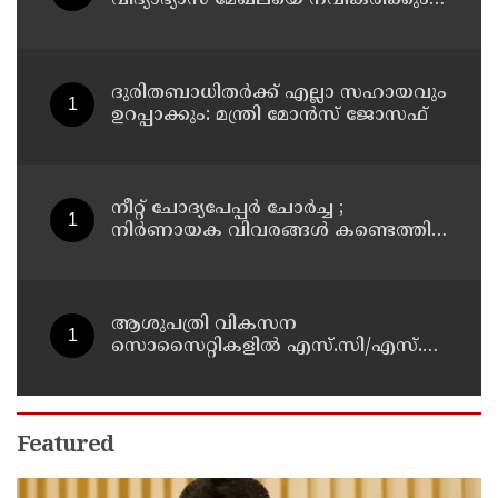
മന്ത്രി എന്‍ ഷംസുദ്ദീന്‍
ദുരിതബാധിതർക്ക് എല്ലാ സഹായവും
ഉറപ്പാക്കും: മന്ത്രി മോൻസ് ജോസഫ്
നീറ്റ് ചോദ്യപേപ്പർ ചോർച്ച ;
നിർണായക വിവരങ്ങൾ കണ്ടെത്തി
സിബിഐ
ആശുപത്രി വികസന
സൊസൈറ്റികളിൽ എസ്.സി/എസ്.ടി,
വനിതാ പ്രാതിനിധ്യം ഉൾപ്പെടുത്തി
ഉത്തരവായി : മന്ത്രി കെ.മുരളീധരൻ
Featured