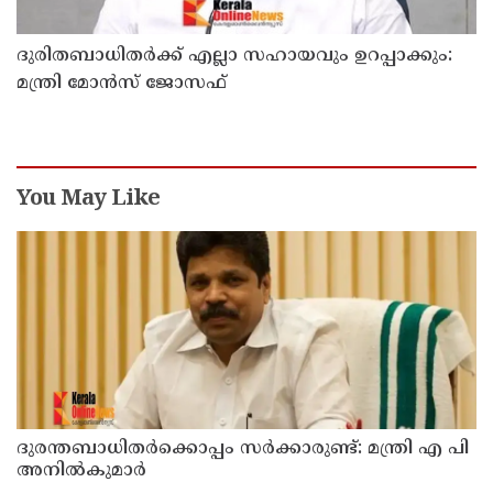
ദുരിതബാധിതർക്ക് എല്ലാ സഹായവും ഉറപ്പാക്കും:
മന്ത്രി മോൻസ് ജോസഫ്
You May Like
ദുരന്തബാധിതര്‍ക്കൊപ്പം സര്‍ക്കാരുണ്ട്: മന്ത്രി എ പി
അനില്‍കുമാര്‍