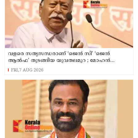
വളരെ സത്യസന്ധരാണ് ‘ജെൻ സി’ ‘ജെൻ
ആൽഫ’ തുടങ്ങിയ യുവതലമുറ ; മോഹൻ
ഭാഗവത്
FRI,7 AUG 2026