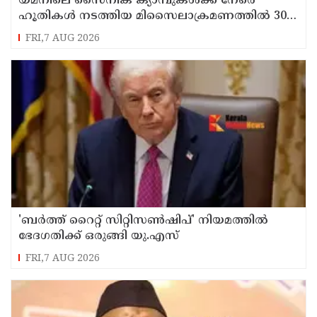
യമനിലെ സൈനിക ക്യാമ്പുകൾക്ക് നേരെ
ഹൂതികൾ നടത്തിയ മിസൈലാക്രമണത്തിൽ 30
സൈനികർ കൊല്ലപ്പെട്ടു
FRI,7 AUG 2026
'ബർത്ത് റൈറ്റ് സിറ്റിസൺഷിപ്' നിയമത്തിൽ
ഭേദഗതിക്ക് ഒരുങ്ങി യു.എസ്
FRI,7 AUG 2026