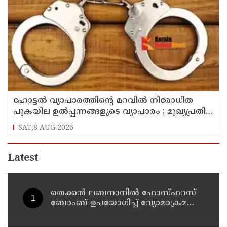
ഹോട്ടൽ വ്യാപാരത്തിന്റെ മറവിൽ നിരോധിത
പുകയില ഉൽപ്പന്നങ്ങളുടെ വ്യാപാരം ; മുഖ്യപ്രതി
പിടിയിൽ
SAT,8 AUG 2026
Latest
തെക്കൻ ലബനാനിൽ ഫോസ്ഫറസ്
ബോംബ് ഉപയോഗിച്ച് വ്യോമാക്രമണം
നടത്തി ഇസ്രയേൽ സൈന്യം