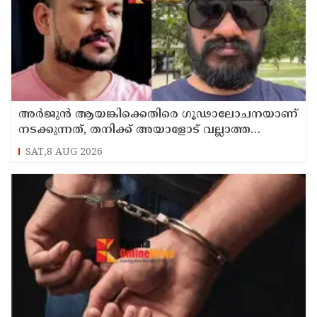
അർജുൻ ആയങ്കിക്കെതിരെ ഗൂഢാലോചനയാണ്
നടക്കുന്നത്, തനിക്ക് അയാളോട് വല്ലാത്ത
സ്നേഹം തോന്നുന്നു ; സംവിധായകൻ
SAT,8 AUG 2026
സനൽകുമാർ ശശിധരൻ