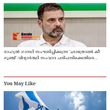
രാഹുൽ ഗാന്ധി സംഘടിപ്പിക്കുന്ന ‘ഛാത്രോൺ കീ
ഗൂഞ്ച്’ വിദ്യാർത്ഥി സംവാദ പരിപാടിക്കെതിരെ
രൂക്ഷവിമർശനവുമായി ബിജെപി
You May Like