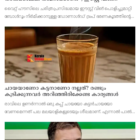
പൊളിച്ചുമാറ്റി ബോൾറൂം നിർമിക്കാനുള്ള ട്രംപിന്റെ
വൈറ്റ് ഹൗസിലെ ചരിത്രപ്രസിദ്ധമായ ഈസ്റ്റ് വിങ് പൊളിച്ചുമാറ്റി
നീക്കങ്ങൾക്ക് കോടതിയുടെ സ്റ്റേ
ബോൾറൂം നിർമിക്കാനുള്ള ഡോണാൾഡ് ട്രംപ് ഭരണകൂടത്തിന്റെ
നീക്കത്തിന് വീണ്ടും തിരിച്ചടി. 400 മില്യൺ ഡോളർ ചെലവിലുള്ള
നവീകരണ പ്രവർത്തനങ്ങൾക്ക് ഫെഡറ
ചായയാണോ കട്ടനാണോ നല്ലത്? രണ്ടും
കുടിക്കുന്നവർ അറിഞ്ഞിരിക്കേണ്ട കാര്യങ്ങൾ
രാവിലെ ഉണർന്നാൽ ഒരു കപ്പ് ചായയോ കട്ടൻചായയോ
വേണമെന്നത് പല മലയാളികളുടെയും ശീലമാണ്. എന്നാൽ പാൽ
ചേർത്ത ചായയാണോ പാൽ ചേർക്കാത്ത കട്ടൻചായയാണോ
ആരോഗ്യത്തിന് കൂടുതൽ നല്ലത് എന്ന ചോദ്യം പലർക്കുമുണ്ട്.
രണ്ടിലും ച