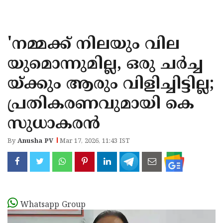
KOZHIKODE
WAYANAD
'നമ്മക്ക് നിലയും വില
KANNUR
യുമൊന്നുമില്ല, ഒരു ചർച്ച
KASARAGOD
യ്ക്കും ആരും വിളിച്ചിട്ടില്ല;
പ്രതികരണവുമായി കെ
സുധാകരൻ
By
Anusha PV
Mar 17, 2026, 11:43 IST
Whatsapp Group