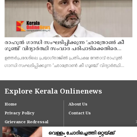
രാഹുൽ ഗാന്ധി സംഘടിപ്പിക്കുന്ന ‘ഛാത്രോൺ കീ
ഗൂഞ്ച്’ വിദ്യാർത്ഥി സംവാദ പരിപാടിക്കെതിരെ
രൂക്ഷവിമർശനവുമായി ബിജെപി
ഉത്തർപ്രദേശിലെ പ്രയാഗ്‌രാജിൽ പ്രതിപക്ഷ നേതാവ് രാഹുൽ
ഗാന്ധി സംഘടിപ്പിക്കുന്ന ‘ഛാത്രോൺ കീ ഗൂഞ്ച്’ വിദ്യാർത്ഥി
സംവാദ പരിപാടിക്കെതിരെ രൂക്ഷവിമർശനവുമായി ബിജെപി
രംഗത്തെത്തി.
Explore Kerala Onlinenews
Home
About Us
Privacy Policy
Contact Us
Grievance Redressal