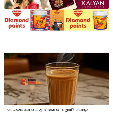
ചായയാണോ കട്ടനാണോ നല്ലത്? രണ്ടും