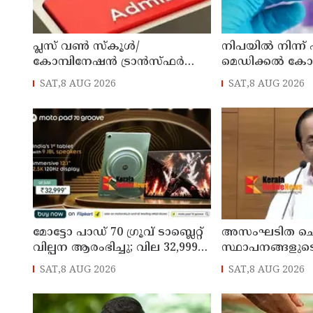
പ്ലസ് വൺ സ്‌കൂൾ/
നിപയിൽ നിന്ന്
കോമ്പിനേഷൻ ട്രാൻസ്ഫർ
മെഡിക്കൽ ക
അഡ്മിഷൻ ആഗസ്ത് 10, 11
ചികിത്സയിലിരു
SAT,8 AUG 2026
SAT,8 AUG 2026
തീയതികളിൽ
വീട്ടിലേക്ക് മടങ്ങ
മോട്ടോ പാഡ് 70 ഗ്രൂവ് ടാബ്ലെറ്റ്
അസംഘടിത ചെ
വില്പന ആരംഭിച്ചു; വില 32,999
സ്ഥാപനങ്ങളുട
രൂപ മുതൽ
കൃത്യമായ വിവ
SAT,8 AUG 2026
SAT,8 AUG 2026
നൽകണമെന്ന് മുഖ
ഡി സതീശൻ