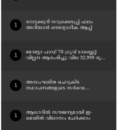
ചികിത്സയിലിരുന്ന 43കാരൻ
വീട്ടിലേക്ക് മടങ്ങി
ഭാഗ്യക്കുറി നറുക്കെടുപ്പ് ഫലം
അറിയാൻ ഔദ്യോഗിക ആപ്പ്
മോട്ടോ പാഡ് 70 ഗ്രൂവ് ടാബ്ലെറ്റ്
വില്പന ആരംഭിച്ചു; വില 32,999 രൂപ
മുതൽ
അസംഘടിത ചെറുകിട
സ്ഥാപനങ്ങളുടെ സർവെ:
കൃത്യമായ വിവരങ്ങൾ
നൽകണമെന്ന് മുഖ്യമന്ത്രി വി ഡി
സതീശൻ
ആധാറിൽ സൗജന്യമായി ഇ-
മെയിൽ വിലാസം ചേർക്കാം