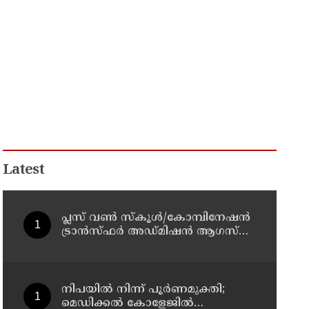
Latest
പ്ലസ് വൺ സ്‌കൂൾ/കോമ്പിനേഷൻ
ട്രാൻസ്ഫർ അഡ്മിഷൻ ആഗസ്ത്
10, 11 തീയതികളിൽ
നിപയിൽ നിന്ന് പൂർണമുക്തി;
മെഡിക്കൽ കോളേജിൽ