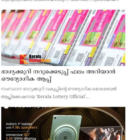
43കാരനെ ഡിസ്ചാർജ് ചെയ്തു.
ഭാഗ്യക്കുറി നറുക്കെടുപ്പ് ഫലം അറിയാൻ
ഔദ്യോഗിക ആപ്പ്
സംസ്ഥാന ഭാഗ്യക്കുറി വകുപ്പിന്റെ ഔദ്യോഗിക മൊബൈൽ
ആപ്ലിക്കേഷനായ 'Kerala Lottery Official'
പൊതുജനങ്ങൾക്ക് ലഭ്യമാണെന്ന് കേരള സംസ്ഥാന
ഭാഗ്യക്കുറി വകുപ്പ് ഡയറക്ടർ അഞ്ജു കെ എസ് അറിയിച്ചു.