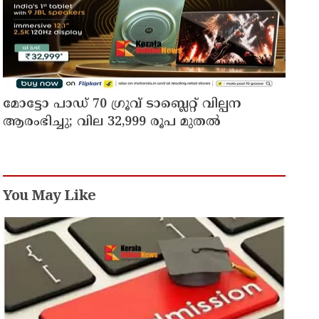
മോട്ടോ പാഡ് 70 ഗ്രൂവ് ടാബ്ലെറ്റ് വില്പന
ആരംഭിച്ചു; വില 32,999 രൂപ മുതൽ
You May Like