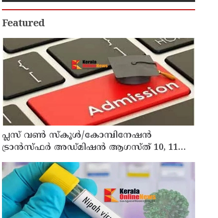
Featured
പ്ലസ് വൺ സ്‌കൂൾ/കോമ്പിനേഷൻ
ട്രാൻസ്ഫർ അഡ്മിഷൻ ആഗസ്ത് 10, 11
തീയതികളിൽ