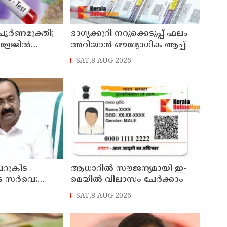
 പൂർണമുക്തി;
ഭാഗ്യക്കുറി നറുക്കെടുപ്പ് ഫലം
ോളേജിൽ
അറിയാൻ ഔദ്യോഗിക ആപ്പ്
ന്ന 43കാരൻ
SAT,8 AUG 2026
ി
റുകിട
ആധാറിൽ സൗജന്യമായി ഇ-
െ സർവെ:
മെയിൽ വിലാസം ചേർക്കാം
രങ്ങൾ
SAT,8 AUG 2026
്യമന്ത്രി വി