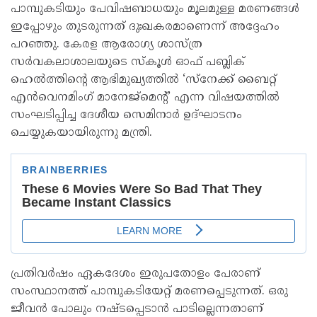
പാമ്പുകടിയും പേവിഷബാധയും മൂലമുള്ള മരണങ്ങൾ
ഇപ്പോഴും തുടരുന്നത് ദുഃഖകരമാണെന്ന് അദ്ദേഹം
പറഞ്ഞു. കേരള ആരോഗ്യ ശാസ്ത്ര
സർവകലാശാലയുടെ സ്‌കൂൾ ഓഫ് പബ്ലിക്
ഹെൽത്തിന്റെ ആഭിമുഖ്യത്തിൽ ‘സ്നേക്ക് ബൈറ്റ്
എൻവെനമിംഗ് മാനേജ്മെന്റ്’ എന്ന വിഷയത്തിൽ
സംഘടിപ്പിച്ച ദേശീയ സെമിനാർ ഉദ്ഘാടനം
ചെയ്യുകയായിരുന്നു മന്ത്രി.
പ്രതിവർഷം ഏകദേശം ഇരുപതോളം പേരാണ്
സംസ്ഥാനത്ത് പാമ്പുകടിയേറ്റ് മരണപ്പെടുന്നത്. ഒരു
ജീവൻ പോലും നഷ്ടപ്പെടാൻ പാടില്ലെന്നതാണ്