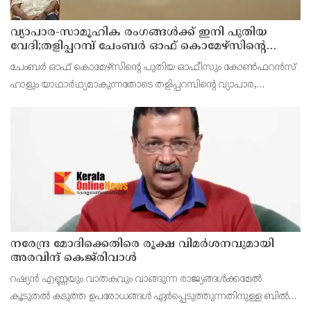
വ്യാപാര-സാമൂഹിക രംഗങ്ങൾക്ക് ഇനി പുതിയ
വേദി;തളിപ്പറമ്പ് ചേംബർ ഓഫ് കൊമേഴ്‌സിന്റെ
ഓഫീസും കോൺഫറൻസ് ഹാളും ഒരുങ്ങി
ചേംബർ ഓഫ് കൊമേഴ്‌സിന്റെ പുതിയ ഓഫീസും കോൺഫറൻസ്
ഹാളും യാഥാർഥ്യമാകുന്നതോടെ തളിപ്പറമ്പിന്റെ വ്യാപാര,
വ്യവസായ, സാമൂഹിക മേഖലകളുടെ വളർച്ചയ്ക്ക് പുതിയ
സാധ്യതകൾ തുറക്കും. പരിശീലന പരിപാടികൾ, സെമിനാറുകൾ,
ബിസിനസ
നരേന്ദ്ര മോദിക്കെതിരെ രൂക്ഷ വിമർശനവുമായി
അരവിന്ദ് കെജ്‌രിവാൾ
റഷ്യൻ എണ്ണയും വാതകവും വാങ്ങുന്ന രാജ്യങ്ങൾക്കമേൽ
കൂടുതൽ കടുത്ത ഉപരോധങ്ങൾ ഏർപ്പെടുത്തുന്നതിനുള്ള ബിൽ