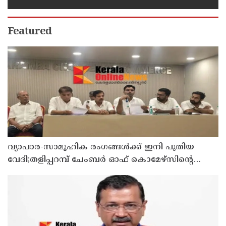
നൽകി ഇന്ത്യ
Featured
വ്യാപാര-സാമൂഹിക രംഗങ്ങൾക്ക് ഇനി പുതിയ
വേദി;തളിപ്പറമ്പ് ചേംബർ ഓഫ് കൊമേഴ്‌സിന്റെ
ഓഫീസും കോൺഫറൻസ് ഹാളും ഒരുങ്ങി