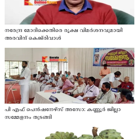
നരേന്ദ്ര മോദിക്കെതിരെ രൂക്ഷ വിമർശനവുമായി
അരവിന്ദ് കെജ്‌രിവാൾ
പി എഫ് പെൻഷനേഴ്സ് അസോ: കണ്ണൂർ ജില്ലാ
സമ്മേളനം തുടങ്ങി