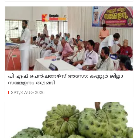
പി എഫ് പെൻഷനേഴ്സ് അസോ: കണ്ണൂർ ജില്ലാ
സമ്മേളനം തുടങ്ങി
SAT,8 AUG 2026