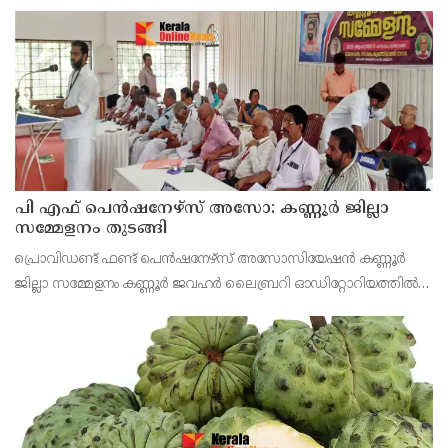
പാസാക്കാൻ യു.എസ് സെനറ്റിൽ നീക്കം നടത്തുന്നതിനിടെ,
ഇന്ത്യൻ പ്രധാനമന്ത്രി നരേന്ദ്ര മോദിക്കെതിരെ രൂക്ഷ
പി എഫ് പെൻഷനേഴ്സ് അസോ: കണ്ണൂർ ജില്ലാ
സമ്മേളനം തുടങ്ങി
പ്രൊവിഡണ്ട് ഫണ്ട് പെൻഷനേഴ്സ് അസോസിയേഷൻ കണ്ണൂർ
ജില്ലാ സമ്മേളനം കണ്ണൂർ ജവഹർ ലൈബ്രറി ഓഡിറ്റോറിയത്തിൽ
വി കെ സനോജ് എം എൽ എ ഉൽഘാടനം ചെയ്തു. പ്രസിഡണ്ട് പി
ഭരതൻ അദ്ധ്യക്ഷത വഹിച്ചു.