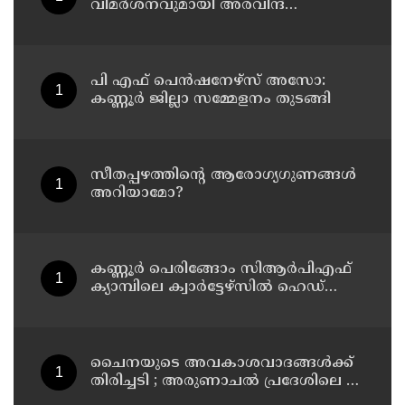
വിമർശനവുമായി അരവിന്ദ്
കെജ്‌രിവാൾ
പി എഫ് പെൻഷനേഴ്സ് അസോ:
കണ്ണൂർ ജില്ലാ സമ്മേളനം തുടങ്ങി
സീതപ്പഴത്തിന്റെ ആരോഗ്യഗുണങ്ങൾ
അറിയാമോ?
കണ്ണൂര്‍ പെരിങ്ങോം സിആര്‍പിഎഫ്
ക്യാമ്പിലെ ക്വാര്‍ട്ടേഴ്സില്‍ ഹെഡ്
കോണ്‍സ്റ്റബിളിനെ മരിച്ച നിലയില്‍
കണ്ടെത്തി
ചൈനയുടെ അവകാശവാദങ്ങൾക്ക്
തിരിച്ചടി ; അരുണാചൽ പ്രദേശിലെ 27
സ്ഥലങ്ങൾക്ക് ഔദ്യോഗിക പേരുകൾ