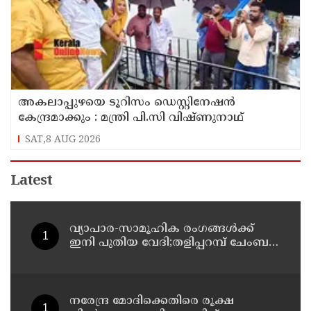
അകലാപ്പുഴയെ ടൂറിസം ഡെസ്റ്റിനേഷന്‍
കേന്ദ്രമാക്കും : മന്ത്രി പി.സി വിഷ്ണുനാഥ്
SAT,8 AUG 2026
Latest
വ്യാപാര-സാമൂഹിക രംഗങ്ങൾക്ക്
ഇനി പുതിയ വേദി;തളിപ്പറമ്പ് ചേംബർ
ഓഫ് കൊമേഴ്‌സിന്റെ ഓഫീസും
കോൺഫറൻസ് ഹാളും ഒരുങ്ങി
നരേന്ദ്ര മോദിക്കെതിരെ രൂക്ഷ