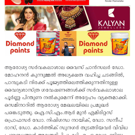
ആരോഗ്യ സർവകലാശാല വൈസ് ചാൻസലർ ഡോ.
മോഹനൻ കുന്നുമ്മൽ അധ്യക്ഷത വഹിച്ച ചടങ്ങിൽ,
പാമ്പുകടി നിരക്ക് പൂജ്യത്തിലെത്തിക്കുന്നതിനുള്ള
വൈദ്യശാസ്ത്ര ഗവേഷണങ്ങൾക്ക് സർവകലാശാല
പൂർണ്ണ പിന്തുണ നൽകുമെന്ന് അദ്ദേഹം വ്യക്തമാക്കി.
സെമിനാറിൽ ആരോഗ്യ മേഖലയിലെ പ്രമുഖർ
പങ്കെടുത്തു. ഐ.സി.എം.ആർ മുൻ എമിരിറ്റസ്
പ്രൊഫസർ ഡോ. നിഷിഗന്ധ നായിക്, ഡോ. സന്ദീപ്
ദാസ്, ഡോ. കാർത്തിക് സുനഗർ തുടങ്ങിയവർ വിവിധ