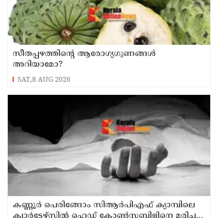
സീതപ്പഴത്തിന്റെ ആരോഗ്യഗുണങ്ങൾ
അറിയാമോ?
SAT,8 AUG 2026
കണ്ണൂര്‍ പെരിങ്ങോം സിആര്‍പിഎഫ് ക്യാമ്പിലെ
ക്വാര്‍ട്ടേഴ്സില്‍ ഹെഡ് കോണ്‍സ്റ്റബിളിനെ മരിച്ച