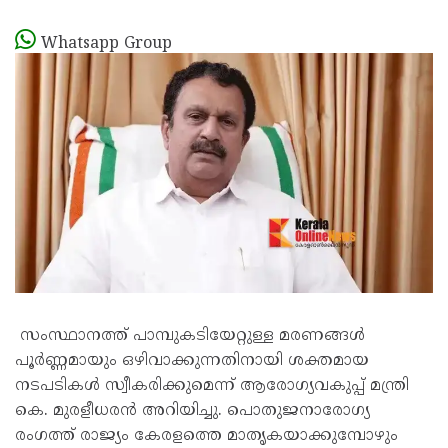
Whatsapp Group
സംസ്ഥാനത്ത് പാമ്പുകടിയേറ്റുള്ള മരണങ്ങൾ
പൂർണ്ണമായും ഒഴിവാക്കുന്നതിനായി ശക്തമായ
നടപടികൾ സ്വീകരിക്കുമെന്ന് ആരോഗ്യവകുപ്പ് മന്ത്രി
കെ. മുരളീധരൻ അറിയിച്ചു. പൊതുജനാരോഗ്യ
രംഗത്ത് രാജ്യം കേരളത്തെ മാതൃകയാക്കുമ്പോഴും