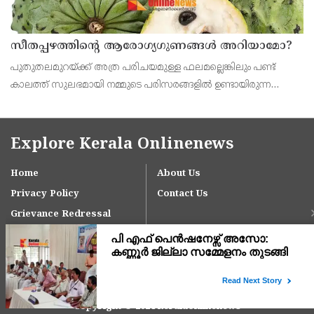
സീതപ്പഴത്തിന്റെ ആരോഗ്യഗുണങ്ങൾ അറിയാമോ?
പുതുതലമുറയ്ക്ക് അത്ര പരിചയമുള്ള ഫലമല്ലെങ്കിലും പണ്ട്
കാലത്ത് സുലഭമായി നമ്മുടെ പരിസരങ്ങളിൽ ഉണ്ടായിരുന്ന
പഴമാണ് സീതപ്പഴം.ശ്വാസകോശത്തിന്റെ ആരോഗ്യത്തിനും
ആസ്ത്മ അടക്കമുള്ള പ്രശ്‌നങ്ങൾക്കും സീതപ്പഴം ഗുണകര
Explore Kerala Onlinenews
Home
About Us
Privacy Policy
Contact Us
Grievance Redressal
Copyright © 2024 keralaonlinenews