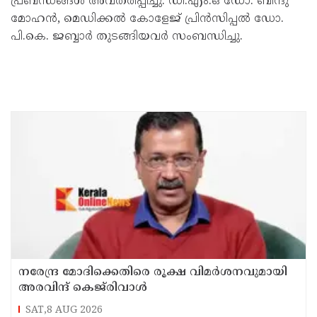
പ്രബന്ധങ്ങൾ അവതരിപ്പിച്ചു. ഡി.എം.ഒ ഡോ. ബിന്ദു
മോഹൻ, മെഡിക്കൽ കോളേജ് പ്രിൻസിപ്പൽ ഡോ.
പി.കെ. ജബ്ബാർ തുടങ്ങിയവർ സംബന്ധിച്ചു.
നരേന്ദ്ര മോദിക്കെതിരെ രൂക്ഷ വിമർശനവുമായി
അരവിന്ദ് കെജ്‌രിവാൾ
SAT,8 AUG 2026