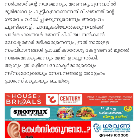
സർക്കാരിന്റെ നയമെന്നും, മരണപ്പെടുന്നവരിൽ
ഭൂരിഭാഗവും കുട്ടികളാണെന്നത് വിഷയത്തിന്റെ
ഗൗരവം വർദ്ധിപ്പിക്കുന്നുവെന്നും അദ്ദേഹം
ചൂണ്ടിക്കാട്ടി. പാമ്പുകടിയേൽക്കുന്നവർക്ക്
പാർശ്വഫലങ്ങൾ ഭയന്ന് ചികിത്സ നൽകാൻ
ഡോക്ടർമാർ മടിക്കരുതെന്നും, ഇതിനായുള്ള
സംവിധാനങ്ങൾ പ്രാഥമികാരോഗ്യ കേന്ദ്രങ്ങൾ മുതൽ
സജ്ജമാക്കുമെന്നും മന്ത്രി ഉറപ്പുനൽകി.
ആശുപത്രികളിലെ ഡോക്ടർമാരുടെയും
നഴ്സുമാരുടെയും സേവനങ്ങളെ അദ്ദേഹം
പ്രശംസിക്കുകയും ചെയ്തു.