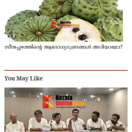
സീതപ്പഴത്തിന്റെ ആരോഗ്യഗുണങ്ങൾ അറിയാമോ?
You May Like