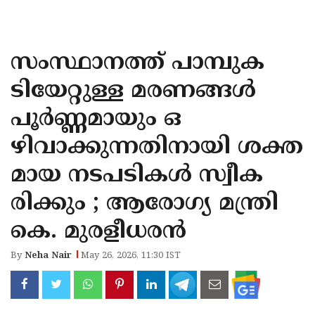
KOZHIKODE
WAYANAD
സംസ്ഥാനത്ത് പാമ്പുക
KANNUR
ടിയേറ്റുള്ള മരണങ്ങൾ
KASARAGOD
പൂർണ്ണമായും ഒ
ഴിവാക്കുന്നതിനായി ശക്ത
മായ നടപടികൾ സ്വീക
രിക്കും ; ആരോഗ്യ മന്ത്രി
കെ. മുരളീധരൻ
By
Neha Nair
May 26, 2026, 11:30 IST