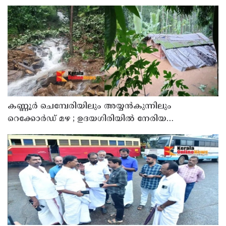
കണ്ണൂർ ചെമ്പേരിയിലും അയ്യൻകുന്നിലും
റെക്കോർഡ് മഴ ; ഉദയഗിരിയിൽ നേരിയ
ഉരുൾപൊട്ടൽ; 13 പേരെ ക്യാമ്പിലേക്ക് മാറ്റി