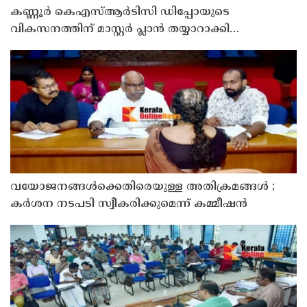
കണ്ണൂർ കെഎസ്ആർടിസി ഡിപ്പോയുടെ
വികസനത്തിന് മാസ്റ്റർ പ്ലാൻ തയ്യാറാക്കി
സമർപ്പിക്കും : ടി ഒ മോഹനൻ എം എൽ എ
വയോജനങ്ങൾക്കെതിരെയുള്ള അതിക്രമങ്ങൾ ;
കർശന നടപടി സ്വീകരിക്കുമെന്ന് കമ്മീഷൻ