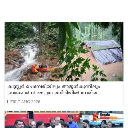
കണ്ണൂർ ചെമ്പേരിയിലും അയ്യൻകുന്നിലും
റെക്കോർഡ് മഴ ; ഉദയഗിരിയിൽ നേരിയ
ഉരുൾപൊട്ടൽ; 13 പേരെ ക്യാമ്പിലേക്ക് മാറ്റി
FRI,7 AUG 2026