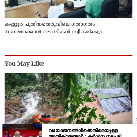
കണ്ണൂർ പുതിയതെരുവിലെ ഗതാഗതം
സുഗമമാക്കാന്‍ നടപടികള്‍ സ്വീകരിക്കും
You May Like
കണ്ണൂർ ചെമ്പേരിയിലും അയ്യൻകുന്നിലും