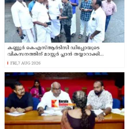
കണ്ണൂർ കെഎസ്ആർടിസി ഡിപ്പോയുടെ
വികസനത്തിന് മാസ്റ്റർ പ്ലാൻ തയ്യാറാക്കി
സമർപ്പിക്കും : ടി ഒ മോഹനൻ എം എൽ എ
FRI,7 AUG 2026