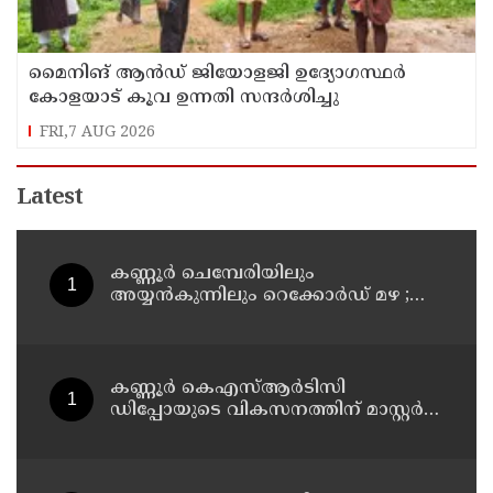
മൈനിങ് ആൻഡ്​ ജിയോളജി ഉദ്യോഗസ്ഥർ
കോളയാട് കൂവ ഉന്നതി സന്ദർശിച്ചു
FRI,7 AUG 2026
Latest
കണ്ണൂർ ചെമ്പേരിയിലും
അയ്യൻകുന്നിലും റെക്കോർഡ് മഴ ;
ഉദയഗിരിയിൽ നേരിയ ഉരുൾപൊട്ടൽ;
13 പേരെ ക്യാമ്പിലേക്ക് മാറ്റി
കണ്ണൂർ കെഎസ്ആർടിസി
ഡിപ്പോയുടെ വികസനത്തിന് മാസ്റ്റർ
പ്ലാൻ തയ്യാറാക്കി സമർപ്പിക്കും : ടി ഒ
മോഹനൻ എം എൽ എ