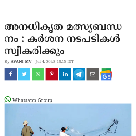
KOZHIKODE
WAYANAD
അനധികൃത മത്സ്യബന്ധ
KANNUR
നം : കർശന നടപടികൾ
KASARAGOD
സ്വീകരിക്കും
By
AVANI MV
Jul 4, 2026, 19:19 IST
Whatsapp Group