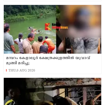
മമ്പറം കേളാലൂർ ക്ഷേത്രക്കുളത്തിൽ യുവാവ്
മുങ്ങി മരിച്ചു
THU,6 AUG 2026