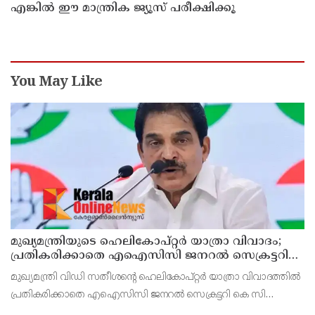
എങ്കിൽ ഈ മാന്ത്രിക ജ്യൂസ് പരീക്ഷിക്കൂ
You May Like
മുഖ്യമന്ത്രിയുടെ ഹെലികോപ്റ്റര്‍ യാത്രാ വിവാദം;
പ്രതികരിക്കാതെ എഐസിസി ജനറല്‍ സെക്രട്ടറി
കെ സി വേണുഗോപാല്‍
മുഖ്യമന്ത്രി വിഡി സതീശന്റെ ഹെലികോപ്റ്റര്‍ യാത്രാ വിവാദത്തില്‍
പ്രതികരിക്കാതെ എഐസിസി ജനറല്‍ സെക്രട്ടറി കെ സി
വേണുഗോപാല്‍. ബാലിശമായ ഇത്തരം ആരോപണങ്ങളോട്