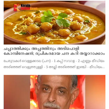
പ്രതികരിക്കാനില്ലെന്നും ആരോപണങ്ങള്‍ ഉന്നയിക്കുക എ
ചപ്പാത്തിക്കും അപ്പത്തിനും അടിപൊളി
കോമ്പിനേഷൻ; രുചികരമായ ചന കറി തയ്യാറാക്കാം
ചേരുവകൾ വെള്ളക്കടല (ചന) - 1 കപ്പ് സവാള - 2 എണ്ണം മീഡിയം
അരിഞ്ഞത് വെളുത്തുള്ളി - 5 അല്ലി അരിഞ്ഞത് ഇഞ്ചി - മീഡിയം
കഷ്ണം അരിഞ്ഞത് തക്കാളി - 2 മീഡിയം അരിഞ്ഞത്