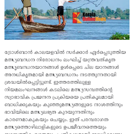
ട്രോൾബാൻ കാലയളവിൽ സർക്കാർ ഏർപ്പെടുത്തിയ
മത്സ്യബന്ധന നിരോധനം ലംഘിച്ച് യന്ത്രവത്കൃത
മത്സൃബന്ധനയാനങ്ങൾ ഉൾപ്പെടെ ചില യാനങ്ങൾ
അനധികൃതമായി മത്സ്യബന്ധനം നടത്തുന്നതായി
ശ്രദ്ധയിൽപ്പെട്ടിട്ടുണ്ട്. ഇത്തരത്തിലുള്ള
നിയമലംഘനങ്ങൾ കടലിലെ മത്സ്യസമ്പത്തിന്റെ
സ്വാഭാവിക പ്രജനന പ്രക്രിയയെ പ്രതികൂലമായി
ബാധിക്കുകയും കുഞ്ഞുമത്സ്യങ്ങളുടെ നാശത്തിനും
ഭാവിയിലെ മത്സ്യലഭ്യത കുറയുന്നതിനും
കാരണമാകുകയും ചെയ്യും. ഇത് പരമ്പരാഗത
മത്സ്യത്തൊഴിലാളികളുടെ ഉപജീവനത്തെയും