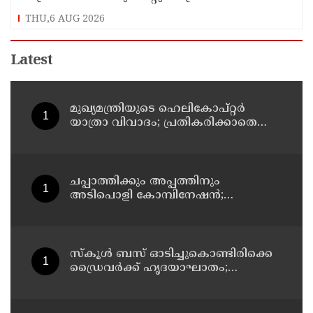
കേസെടുത്തു
THU,6 AUG 2026
Latest
മുഖ്യമന്ത്രിയുടെ ഹെലികോപ്റ്റര്‍
യാത്രാ വിവാദം; പ്രതികരിക്കാതെ
എഐസിസി ജനറല്‍ സെക്രട്ടറി കെ
സി വേണുഗോപാല്‍
ചപ്പാത്തിക്കും അപ്പത്തിനും
അടിപൊളി കോമ്പിനേഷൻ;
രുചികരമായ ചന കറി തയ്യാറാക്കാം
സ്കൂൾ ബസ് ഓടിച്ചുകൊണ്ടിരിക്കെ
ഡ്രൈവർക്ക് ഹൃദയാഘാതം;
ഡ്രൈവർ മരിച്ചു, ബസ് കെട്ടിടത്തിൽ
ഇടിച്ചുനിന്നു; രണ്ട് കുട്ടികൾക്ക്
പരിക്ക്