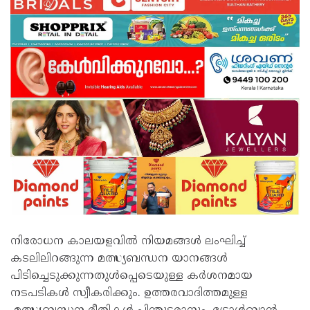
നിരോധന കാലയളവിൽ നിയമങ്ങൾ ലംഘിച്ച്
കടലിലിറങ്ങുന്ന മത്സ്യബന്ധന യാനങ്ങൾ
പിടിച്ചെടുക്കുന്നതുൾപ്പെടെയുള്ള കർശനമായ
നടപടികൾ സ്വീകരിക്കും. ഉത്തരവാദിത്തമുള്ള