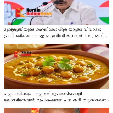
മുഖ്യമന്ത്രിയുടെ ഹെലികോപ്റ്റര്‍ യാത്രാ വിവാദം;
പ്രതികരിക്കാതെ എഐസിസി ജനറല്‍ സെക്രട്ടറി
കെ സി വേണുഗോപാല്‍
ചപ്പാത്തിക്കും അപ്പത്തിനും അടിപൊളി
കോമ്പിനേഷൻ; രുചികരമായ ചന കറി തയ്യാറാക്കാം