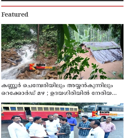
Featured
കണ്ണൂർ ചെമ്പേരിയിലും അയ്യൻകുന്നിലും
റെക്കോർഡ് മഴ ; ഉദയഗിരിയിൽ നേരിയ
ഉരുൾപൊട്ടൽ; 13 പേരെ ക്യാമ്പിലേക്ക് മാറ്റി