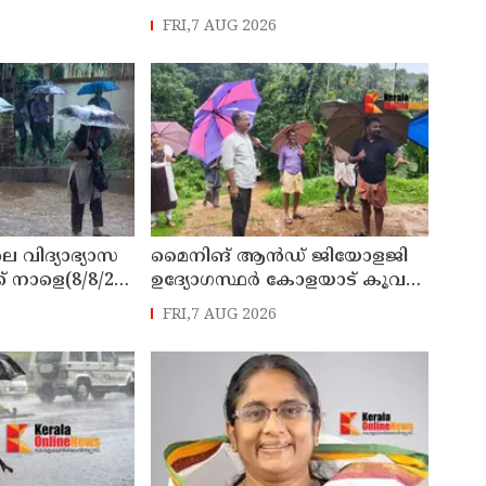
്യാറാക്കി
നടപടി സ്വീകരിക്കുമെന്ന്
FRI,7 AUG 2026
 ടി ഒ മോഹനൻ
കമ്മീഷൻ
െ വിദ്യാഭ്യാസ
മൈനിങ് ആൻഡ്​ ജിയോളജി
് നാളെ(8/8/26)
ഉദ്യോഗസ്ഥർ കോളയാട് കൂവ
്ചു
ഉന്നതി സന്ദർശിച്ചു
FRI,7 AUG 2026