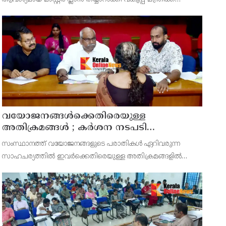
സമർപ്പിക്കുമെന്ന് അഡ്വ.ടി ഒ മോഹനൻ എംഎൽഎ
അറിയിച്ചു. ഡിപ്പോയ്ക്ക് നാല് ഏക്കറിൽ അധികം വരുന്ന
സ്ഥലമുണ്ട്
വയോജനങ്ങൾക്കെതിരെയുള്ള
അതിക്രമങ്ങൾ ; കർശന നടപടി
സ്വീകരിക്കുമെന്ന് കമ്മീഷൻ
സംസ്ഥാനത്ത് വയോജനങ്ങളുടെ പരാതികൾ ഏറിവരുന്ന
സാഹചര്യത്തിൽ ഇവർക്കെതിരെയുള്ള അതിക്രമങ്ങളിൽ
കർശന നടപടി സ്വീകരിക്കുമെന്ന് വയോജന കമ്മീഷൻ
ചെയർമാൻ അഡ്വ. കെ. സോമപ്രസാദ്.