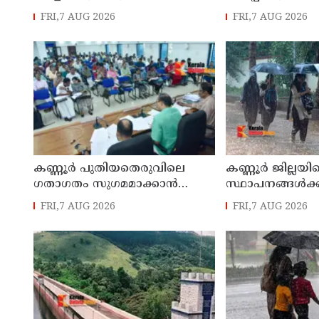
മഴ ; ഉദയഗിരിയിൽ നേരിയ
മാസ്റ്റർ പ്ലാൻ തയ
FRI,7 AUG 2026
FRI,7 AUG 2026
ഉരുൾപൊട്ടൽ; 13 പേരെ
സമർപ്പിക്കും :
ക്യാമ്പിലേക്ക് മാറ്റി
എം എൽ എ
കണ്ണൂർ പുതിയതെരുവിലെ
കണ്ണൂർ ജില്ലയില
ഗതാഗതം സുഗമമാക്കാന്‍
സ്ഥാപനങ്ങള്‍ക്ക
നടപടികള്‍ സ്വീകരിക്കും
അവധി പ്രഖ്യാപിച
FRI,7 AUG 2026
FRI,7 AUG 2026