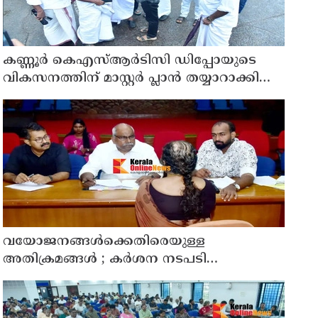
കണ്ണൂർ കെഎസ്ആർടിസി ഡിപ്പോയുടെ
വികസനത്തിന് മാസ്റ്റർ പ്ലാൻ തയ്യാറാക്കി
സമർപ്പിക്കും : ടി ഒ മോഹനൻ എം എൽ എ
വയോജനങ്ങൾക്കെതിരെയുള്ള
അതിക്രമങ്ങൾ ; കർശന നടപടി
സ്വീകരിക്കുമെന്ന് കമ്മീഷൻ