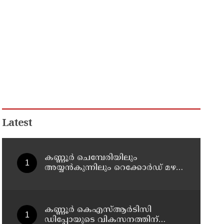
Latest
കണ്ണൂർ ചെമ്പേരിയിലും
അയ്യൻകുന്നിലും റെക്കോർഡ് മഴ ;
ഉദയഗിരിയിൽ നേരിയ
ഉരുൾപൊട്ടൽ; 13 പേരെ
ക്യാമ്പിലേക്ക് മാറ്റി
കണ്ണൂർ കെഎസ്ആർടിസി
ഡിപ്പോയുടെ വികസനത്തിന്