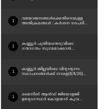
മാസ്റ്റർ പ്ലാൻ തയ്യാറാക്കി
സമർപ്പിക്കും : ടി ഒ മോഹനൻ എം
എൽ എ
വയോജനങ്ങൾക്കെതിരെയുള്ള
അതിക്രമങ്ങൾ ; കർശന നടപടി
സ്വീകരിക്കുമെന്ന് കമ്മീഷൻ
കണ്ണൂർ പുതിയതെരുവിലെ
ഗതാഗതം സുഗമമാക്കാന്‍
നടപടികള്‍ സ്വീകരിക്കും
കണ്ണൂർ ജില്ലയിലെ വിദ്യാഭ്യാസ
സ്ഥാപനങ്ങള്‍ക്ക് നാളെ(8/8/26)
അവധി പ്രഖ്യാപിച്ചു
മൈനിങ് ആൻഡ്​ ജിയോളജി
ഉദ്യോഗസ്ഥർ കോളയാട് കൂവ
ഉന്നതി സന്ദർശിച്ചു