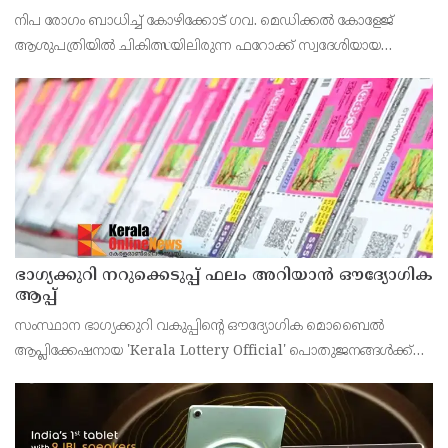
മടങ്ങി
നിപ രോഗം ബാധിച്ച് കോഴിക്കോട് ഗവ. മെഡിക്കൽ കോളേജ്
ആശുപത്രിയിൽ ചികിത്സയിലിരുന്ന ഫറോക്ക് സ്വദേശിയായ
43കാരനെ ഡിസ്ചാർജ് ചെയ്തു.
ഭാഗ്യക്കുറി നറുക്കെടുപ്പ് ഫലം അറിയാൻ ഔദ്യോഗിക
ആപ്പ്
സംസ്ഥാന ഭാഗ്യക്കുറി വകുപ്പിന്റെ ഔദ്യോഗിക മൊബൈൽ
ആപ്ലിക്കേഷനായ 'Kerala Lottery Official' പൊതുജനങ്ങൾക്ക്
ലഭ്യമാണെന്ന് കേരള സംസ്ഥാന ഭാഗ്യക്കുറി വകുപ്പ് ഡയറക്ടർ
അഞ്ജു കെ എസ് അറിയിച്ചു.