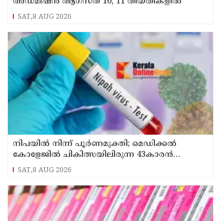
അഡ്മിഷൻ ആഗസ്ത് 10, 11 തീയതികളിൽ
SAT,8 AUG 2026
നിപയിൽ നിന്ന് പൂർണമുക്തി; മെഡിക്കൽ
കോളേജിൽ ചികിത്സയിലിരുന്ന 43കാരൻ
വീട്ടിലേക്ക് മടങ്ങി
SAT,8 AUG 2026