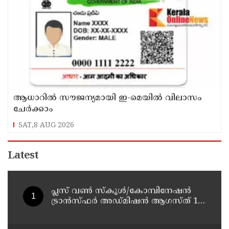
ആധാറിൽ സൗജന്യമായി ഇ-മെയിൽ വിലാസം
ചേർക്കാം
SAT,8 AUG 2026
Latest
പ്ലസ് വൺ സ്‌കൂൾ/കോമ്പിനേഷൻ
ട്രാൻസ്ഫർ അഡ്മിഷൻ ആഗസ്ത് 10,
11 തീയതികളിൽ