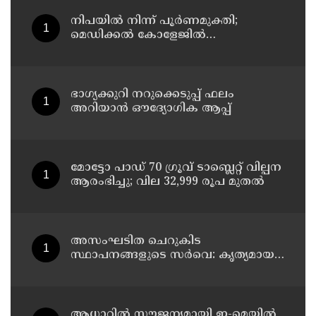
നിപയിൽ നിന്ന് പൂർണമുക്തി;
മെഡിക്കൽ കോളേജിൽ
ചികിത്സയിലിരുന്ന 43കാരൻ
വീട്ടിലേക്ക് മടങ്ങി
ഭാഗ്യക്കുറി നറുക്കെടുപ്പ് ഫലം
അറിയാൻ ഔദ്യോഗിക ആപ്പ്
മോട്ടോ പാഡ് 70 ഗ്രൂവ് ടാബ്ലെറ്റ് വില്പന
ആരംഭിച്ചു; വില 32,999 രൂപ മുതൽ
അസംഘടിത ചെറുകിട
സ്ഥാപനങ്ങളുടെ സർവെ: കൃത്യമായ
വിവരങ്ങൾ നൽകണമെന്ന് മുഖ്യമന്ത്രി
വി ഡി സതീശൻ
ആധാറിൽ സൗജന്യമായി ഇ-മെയിൽ