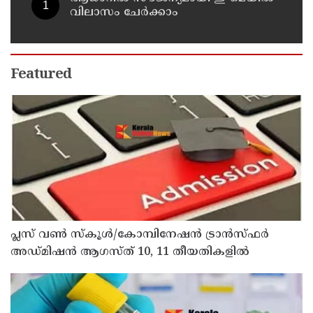
വിലാസം ചേർക്കാം
Featured
പ്ലസ് വൺ സ്‌കൂൾ/കോമ്പിനേഷൻ ട്രാൻസ്ഫർ
അഡ്മിഷൻ ആഗസ്ത് 10, 11 തീയതികളിൽ