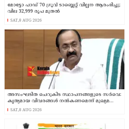
മോട്ടോ പാഡ് 70 ഗ്രൂവ് ടാബ്ലെറ്റ് വില്പന ആരംഭിച്ചു;
വില 32,999 രൂപ മുതൽ
SAT,8 AUG 2026
അസംഘടിത ചെറുകിട സ്ഥാപനങ്ങളുടെ സർവെ:
കൃത്യമായ വിവരങ്ങൾ നൽകണമെന്ന് മുഖ്യമന്ത്രി
വി ഡി സതീശൻ
SAT,8 AUG 2026