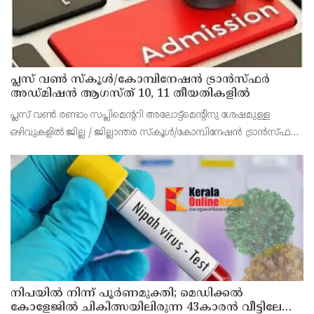
പ്ലസ് വൺ സ്‌കൂൾ/കോമ്പിനേഷൻ ട്രാൻസ്ഫർ
അഡ്മിഷൻ ആഗസ്ത് 10, 11 തീയതികളിൽ
പ്ലസ് വൺ രണ്ടാം സപ്ലിമെന്ററി അലോട്ട്‌മെന്റിനു ശേഷമുള്ള
ഒഴിവുകളിൽ ജില്ല / ജില്ലാന്തര സ്‌കൂൾ/കോമ്പിനേഷൻ ട്രാൻസ്ഫർ
അലോട്ട്‌മെന്റിനായി അപേക്ഷിക്കാനുള്ള അവസരം ആഗസ്റ്റ് 7 ന്
വൈകിട്ട് 4 മണി വരെ നൽകിയിരുന്നു
നിപയിൽ നിന്ന് പൂർണമുക്തി; മെഡിക്കൽ
കോളേജിൽ ചികിത്സയിലിരുന്ന 43കാരൻ വീട്ടിലേക്ക്