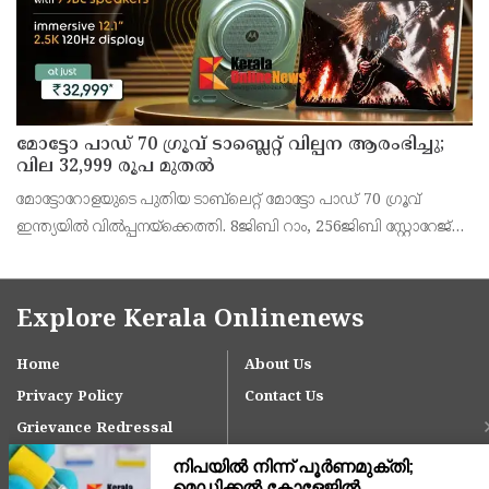
മോട്ടോ പാഡ് 70 ഗ്രൂവ് ടാബ്ലെറ്റ് വില്പന ആരംഭിച്ചു;
വില 32,999 രൂപ മുതൽ
മോട്ടോറോളയുടെ പുതിയ ടാബ്‌ലെറ്റ് മോട്ടോ പാഡ് 70 ഗ്രൂവ്
ഇന്ത്യയിൽ വിൽപ്പനയ്‌ക്കെത്തി. 8ജിബി റാം, 256ജിബി സ്റ്റോറേജ്
പതിപ്പിന് 36,999 രൂപയാണ് ലോഞ്ച് വില. ബാങ്ക് ഓഫറുകൾ
ഉൾപ്പെടെ 32,999 രൂപയാണ് ഫലപ്രദമായ
Explore Kerala Onlinenews
Home
About Us
Privacy Policy
Contact Us
Grievance Redressal