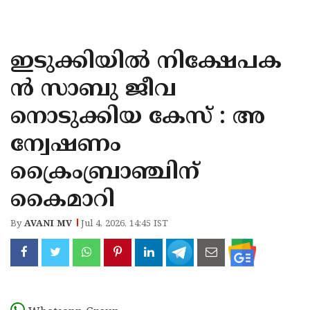
KOZHIKODE
WAYANAD
ഇടുക്കിയിൽ നിക്ഷേപക
KANNUR
ൻ സാബു ജീവ
KASARAGOD
നൊടുക്കിയ കേസ് : അ
ന്വേഷണം
ക്രൈംബ്രാഞ്ചിന്
കൈമാറി
By
AVANI MV
Jul 4, 2026, 14:45 IST