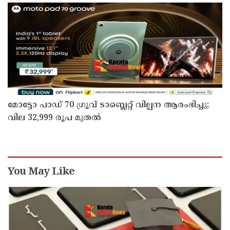
മോട്ടോ പാഡ് 70 ഗ്രൂവ് ടാബ്ലെറ്റ് വില്പന ആരംഭിച്ചു;
വില 32,999 രൂപ മുതൽ
You May Like