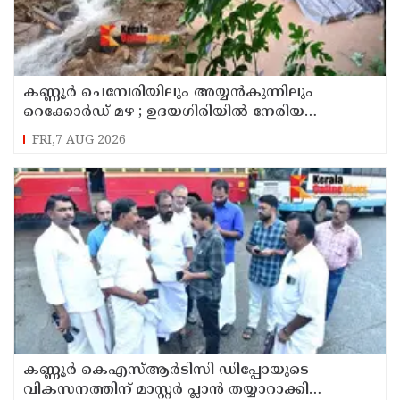
കണ്ണൂർ ചെമ്പേരിയിലും അയ്യൻകുന്നിലും
റെക്കോർഡ് മഴ ; ഉദയഗിരിയിൽ നേരിയ
ഉരുൾപൊട്ടൽ; 13 പേരെ ക്യാമ്പിലേക്ക് മാറ്റി
FRI,7 AUG 2026
കണ്ണൂർ കെഎസ്ആർടിസി ഡിപ്പോയുടെ
വികസനത്തിന് മാസ്റ്റർ പ്ലാൻ തയ്യാറാക്കി