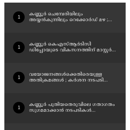
കണ്ണൂർ ചെമ്പേരിയിലും
അയ്യൻകുന്നിലും റെക്കോർഡ് മഴ ;
ഉദയഗിരിയിൽ നേരിയ ഉരുൾപൊട്ടൽ;
13 പേരെ ക്യാമ്പിലേക്ക് മാറ്റി
കണ്ണൂർ കെഎസ്ആർടിസി
ഡിപ്പോയുടെ വികസനത്തിന് മാസ്റ്റർ
പ്ലാൻ തയ്യാറാക്കി സമർപ്പിക്കും : ടി ഒ
മോഹനൻ എം എൽ എ
വയോജനങ്ങൾക്കെതിരെയുള്ള
അതിക്രമങ്ങൾ ; കർശന നടപടി
സ്വീകരിക്കുമെന്ന് കമ്മീഷൻ
കണ്ണൂർ പുതിയതെരുവിലെ ഗതാഗതം
സുഗമമാക്കാന്‍ നടപടികള്‍
സ്വീകരിക്കും