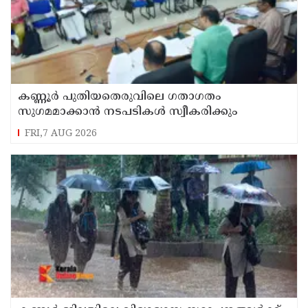
കണ്ണൂർ പുതിയതെരുവിലെ ഗതാഗതം
സുഗമമാക്കാന്‍ നടപടികള്‍ സ്വീകരിക്കും
FRI,7 AUG 2026