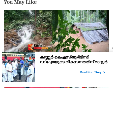
You May Like
കണ്ണൂർ ചെമ്പേരിയിലും അയ്യൻകുന്നിലും
റെക്കോർഡ് മഴ ; ഉദയഗിരിയിൽ നേരിയ
ഉരുൾപൊട്ടൽ; 13 പേരെ ക്യാമ്പിലേക്ക് മാറ്റി
വെള്ളിയാഴ്ച്ച റെഡ് അലർട്ട് പ്രഖ്യാപിച്ച കണ്ണൂർജില്ലയിലെ
ചെമ്പേരിയിലും അയ്യൻകുന്നിലും ലഭിച്ചത് റെക്കോർഡ് മഴ.
രാവിലെ 8.30 മുതലുള്ള ഏഴ് മണിക്കൂറിൽ ചെമ്പേരിയിൽ ലഭിച്ച 96
മില്ലിമീറ്റർ മഴ ആ സമയം സംസ്ഥാനത്ത