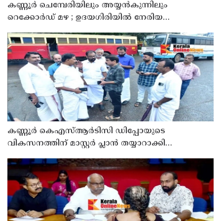
കണ്ണൂർ ചെമ്പേരിയിലും അയ്യൻകുന്നിലും
റെക്കോർഡ് മഴ ; ഉദയഗിരിയിൽ നേരിയ
ഉരുൾപൊട്ടൽ; 13 പേരെ ക്യാമ്പിലേക്ക് മാറ്റി
കണ്ണൂർ കെഎസ്ആർടിസി ഡിപ്പോയുടെ
വികസനത്തിന് മാസ്റ്റർ പ്ലാൻ തയ്യാറാക്കി
സമർപ്പിക്കും : ടി ഒ മോഹനൻ എം എൽ എ