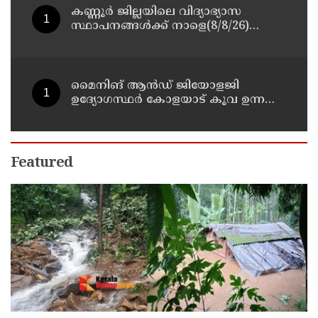
കണ്ണൂർ ജില്ലയിലെ വിദ്യാഭ്യാസ
സ്ഥാപനങ്ങള്‍ക്ക് നാളെ(8/8/26)
അവധി പ്രഖ്യാപിച്ചു
മൈനിങ് ആൻഡ്​ ജിയോളജി
ഉദ്യോഗസ്ഥർ കോളയാട് കൂവ ഉന്നതി
സന്ദർശിച്ചു
Featured