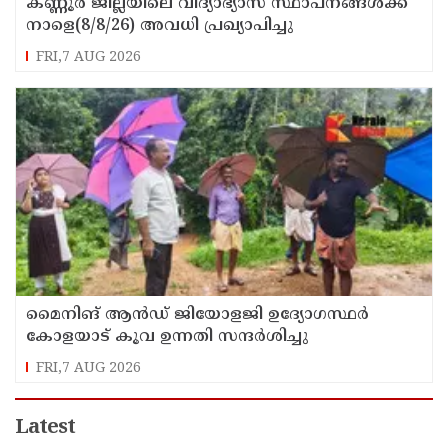
കണ്ണൂർ ജില്ലയിലെ വിദ്യാഭ്യാസ സ്ഥാപനങ്ങള്‍ക്ക്
നാളെ(8/8/26) അവധി പ്രഖ്യാപിച്ചു
FRI,7 AUG 2026
മൈനിങ് ആൻഡ്​ ജിയോളജി ഉദ്യോഗസ്ഥർ
കോളയാട് കൂവ ഉന്നതി സന്ദർശിച്ചു
FRI,7 AUG 2026
Latest