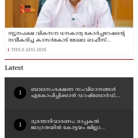
ന്യൂനപക്ഷ വികസന ധനകാര്യ കോർപ്പറേഷന്റെ
നവീകരിച്ച കാസർകോട് മേഖല ഓഫീസ്
ആഗസ്ത് 10ന് മന്ത്രി എൻ.ഷംസുദ്ദീൻ നാടിന്
THU,6 AUG 2026
സമർപ്പിക്കും
Latest
ബാലസംരക്ഷണ സംവിധാനങ്ങൾ
ഏകോപിപ്പിക്കാൻ ഡാഷ്ബോർഡ്;
സംസ്ഥാന ബാലാവകാശ സംരക്ഷണ
കമ്മീഷന്റെ പുതിയ ഡിജിറ്റൽ
സംരംഭം
ദുരന്തനിവാരണം; രാപ്പകൽ
ജാഗ്രതയിൽ കോട്ടയം ജില്ലാ
എമർജൻസി ഓപ്പറേഷൻ സെന്റർ