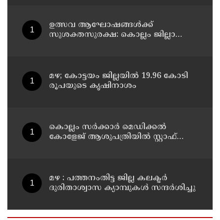
ഉത്സവ ആഘോഷങ്ങൾക്ക്
സുശക്തസുരക്ഷ: കൊല്ലം ജില്ലാ
കലക്ടർ
മഴ; കോട്ടയം ജില്ലയിൽ 19.96 കോടി
രൂപയുടെ കൃഷിനാശം
കൊല്ലം സർക്കാർ മെഡിക്കൽ
കോളേജ് ആശുപത്രിയിൽ സ്റ്റാഫ്
നഴ്‌സ് ട്രെയിനി നിയമനം
മഴ : പത്തനംതിട്ട ജില്ല കലക്ടർ
ദുരിതാശ്വാസ ക്യാമ്പുകൾ സന്ദർശിച്ചു