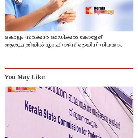
കൊല്ലം സർക്കാർ മെഡിക്കൽ കോളേജ്
ആശുപത്രിയിൽ സ്റ്റാഫ് നഴ്‌സ് ട്രെയിനി നിയമനം
You May Like