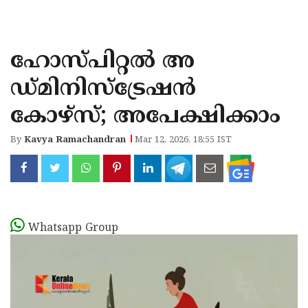
KOZHIKODE
WAYANAD
ഹോസ്പിറ്റല്‍ അ
KANNUR
ഡ്മിനിസ്‌ട്രേഷന്‍
KASARAGOD
കോഴ്‌സ്; അപേക്ഷിക്കാം
By
Kavya Ramachandran
Mar 12, 2026, 18:55 IST
Whatsapp Group