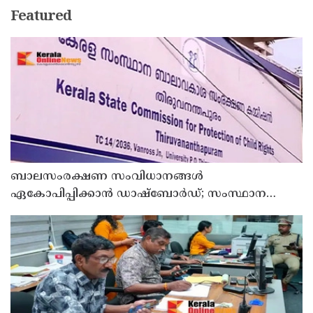
Featured
ബാലസംരക്ഷണ സംവിധാനങ്ങൾ
ഏകോപിപ്പിക്കാൻ ഡാഷ്ബോർഡ്; സംസ്ഥാന
ബാലാവകാശ സംരക്ഷണ കമ്മീഷന്റെ പുതിയ
ഡിജിറ്റൽ സംരംഭം