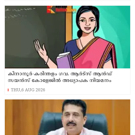
കിനാനൂർ-കരിന്തളം ഗവ. ആർട്‌സ് ആൻഡ്
സയൻസ് കോളേജിൽ അധ്യാപക നിയമനം
THU,6 AUG 2026