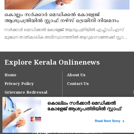
കൊല്ലം സർക്കാർ മെഡിക്കൽ കോളേജ്
ആശുപത്രിയിൽ സ്റ്റാഫ് നഴ്‌സ് ട്രെയിനി നിയമനം
സർക്കാർ മെഡിക്കൽ കോളേജ് ആശുപത്രിയിൽ എച്ച്.ഡി.എസ്
മുഖേന താത്കാലിക അടിസ്ഥാനത്തിൽ ആറുമാസത്തേക്ക് സ്റ്റാഫ്
നഴ്‌സ് ട്രെയിനി (സ്റ്റൈപെൻഡറി) തസ്തികയിലേക്ക് അപേക്ഷ
ക്ഷണിച്ചു
Explore Kerala Onlinenews
Home
About Us
Privacy Policy
Contact Us
Grievance Redressal
Copyright © 2024 keralaonlinenews