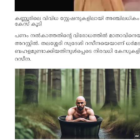
കണ്ണൂരിലെ വിവിധ സ്റ്റേഷനുകളിലായി അഞ്ചിലധി
കേസ് കൂടി
പണം നല്‍കാത്തതിന്റെ വിരോധത്തില്‍ മാതാവിനെയ
അറസ്റ്റില്‍. തലശ്ശേരി സ്വദേശി റസീനയെയാണ് ധര്‍മട
ബഹളമുണ്ടാക്കിയതിനുള്‍പ്പെടെ നിരവധി കേസുകളില്
റസീന.