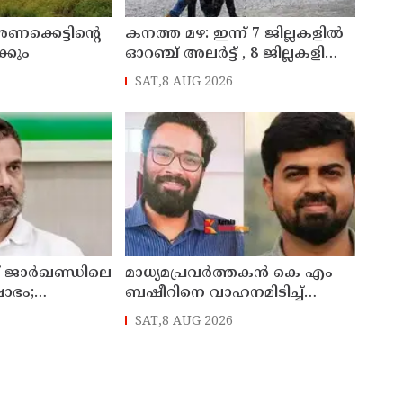
 അണക്കെട്ടിന്റെ
കനത്ത മഴ: ഇന്ന് 7 ജില്ലകളില്‍
ക്കും
ഓറഞ്ച് അലര്‍ട്ട് , 8 ജില്ലകളിലെ
വിദ്യാഭ്യാസ സ്ഥാപനങ്ങള്‍ക്ക്
SAT,8 AUG 2026
അവധി
്ട് ജാര്‍ഖണ്ഡിലെ
മാധ്യമപ്രവര്‍ത്തകന്‍ കെ എം
ഷോഭം;
ബഷീറിനെ വാഹനമിടിച്ച്
 സംസാരിച്ച്
കൊലപ്പെടുത്തിയ കേസില്‍
SAT,8 AUG 2026
ശ്രീറാം വെങ്കിട്ടരാമനെതിരെ
സാക്ഷിമൊഴി