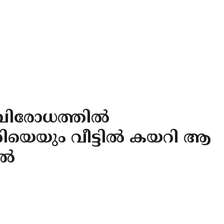
വിരോധത്തില്‍
െയും വീട്ടില്‍ കയറി ആ
ല്‍