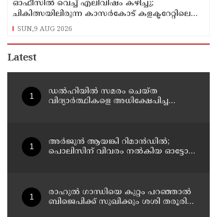
ഓഫീസില്‍ വെച്ച് എലിവിഷം കഴിച്ചു;
ചികിത്സയിലിരുന്ന കാസര്‍കോട് കളക്ടറേറ്റിലെ
സീനിയര്‍ ക്ലര്‍ക്ക് മരിച്ചു
SUN,9 AUG 2026
Latest
ഡൽഹിയിൽ സമരം ചെയ്ത
വിദ്യാർത്ഥികളെ അധിക്ഷേപിച്ച
കേസില്‍ സംഘപരിവാർ
സഹയാത്രികൻ ടി ജി മോഹന്‍ദാസ്
കസ്റ്റഡിയിൽ
അര്‍ജുന്‍ ആയങ്കി റിമാന്‍ഡില്‍;
പൊലിസിന് വിവരം നൽകിയ ഓട്ടോ
ഡ്രൈവർക്ക് ഒരു ലക്ഷം
പാരിതോഷികം നൽകുമെന്ന് മന്ത്രി
രാഹുല്‍ ഗാന്ധിയെ കുറ്റം പറഞ്ഞാല്‍
ബിജെപിക്ക് സുഖിക്കും ശശി തരൂരിന്
മറുപടിയുമായി കെ സി