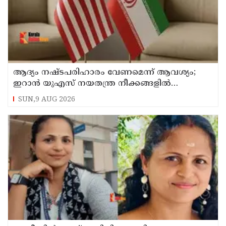
ആദ്യം നഷ്ടപരിഹാരം വേണമെന്ന് ആവശ്യം;
ഇറാന്‍ യുഎസ് നയതന്ത്ര നീക്കങ്ങളില്‍
അനിശ്ചിതത്വം
SUN,9 AUG 2026