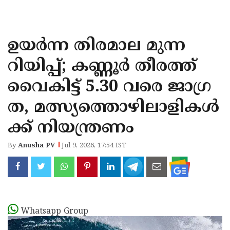
KOZHIKODE
WAYANAD
ഉയർന്ന തിരമാല മുന്ന
KANNUR
റിയിപ്പ്; കണ്ണൂർ തീരത്ത്
KASARAGOD
വൈകിട്ട് 5.30 വരെ ജാഗ്ര
ത, മത്സ്യത്തൊഴിലാളികൾ
ക്ക് നിയന്ത്രണം
By
Anusha PV
Jul 9, 2026, 17:54 IST
Whatsapp Group