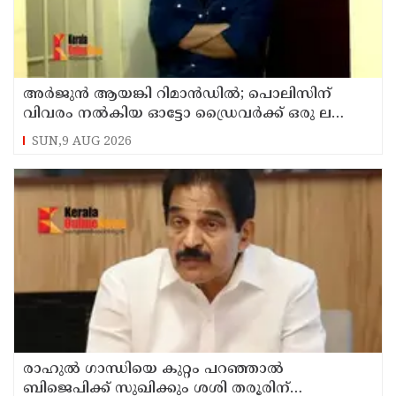
അര്‍ജുന്‍ ആയങ്കി റിമാന്‍ഡില്‍; പൊലിസിന്
വിവരം നൽകിയ ഓട്ടോ ഡ്രൈവർക്ക് ഒരു ലക്ഷം
പാരിതോഷികം നൽകുമെന്ന് മന്ത്രി
SUN,9 AUG 2026
രാഹുല്‍ ഗാന്ധിയെ കുറ്റം പറഞ്ഞാല്‍
ബിജെപിക്ക് സുഖിക്കും ശശി തരൂരിന്