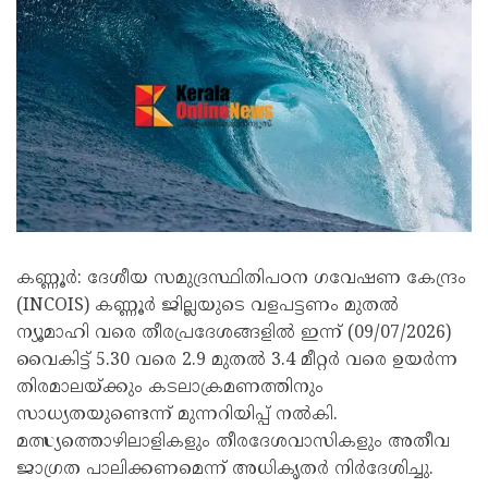
കണ്ണൂർ: ദേശീയ സമുദ്രസ്ഥിതിപഠന ഗവേഷണ കേന്ദ്രം
(INCOIS) കണ്ണൂർ ജില്ലയുടെ വളപട്ടണം മുതൽ
ന്യൂമാഹി വരെ തീരപ്രദേശങ്ങളിൽ ഇന്ന് (09/07/2026)
വൈകിട്ട് 5.30 വരെ 2.9 മുതൽ 3.4 മീറ്റർ വരെ ഉയർന്ന
തിരമാലയ്ക്കും കടലാക്രമണത്തിനും
സാധ്യതയുണ്ടെന്ന് മുന്നറിയിപ്പ് നൽകി.
മത്സ്യത്തൊഴിലാളികളും തീരദേശവാസികളും അതീവ
ജാഗ്രത പാലിക്കണമെന്ന് അധികൃതർ നിർദേശിച്ചു.