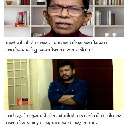
ഡൽഹിയിൽ സമരം ചെയ്ത വിദ്യാർത്ഥികളെ
അധിക്ഷേപിച്ച കേസില്‍ സംഘപരിവാർ
സഹയാത്രികൻ ടി ജി മോഹന്‍ദാസ് കസ്റ്റഡിയിൽ
അര്‍ജുന്‍ ആയങ്കി റിമാന്‍ഡില്‍; പൊലിസിന് വിവരം
നൽകിയ ഓട്ടോ ഡ്രൈവർക്ക് ഒരു ലക്ഷം