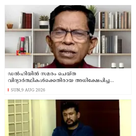
ഡൽഹിയിൽ സമരം ചെയ്ത
വിദ്യാർത്ഥികൾക്കെതിരായ അധിക്ഷേപിച്ച
കേസില്‍ സംഘപരിവാർ സഹയാത്രികൻ ടി ജി
SUN,9 AUG 2026
മോഹന്‍ദാസ് കസ്റ്റഡിയിൽ