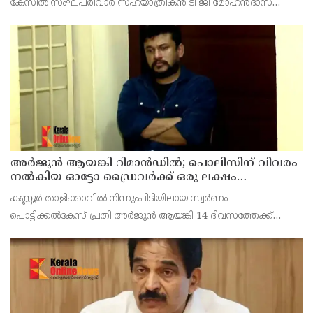
കേസില്‍ സംഘപരിവാര്‍ സഹയാത്രികന്‍ ടി ജി മോഹന്‍ദാസ്
പൊലീസ് കസ്റ്റഡിയില്‍. എറണാകുളം മട്ടാഞ്ചേരിയിലെ വീട്ടില്‍
റെയ്ഡ്
അര്‍ജുന്‍ ആയങ്കി റിമാന്‍ഡില്‍; പൊലിസിന് വിവരം
നൽകിയ ഓട്ടോ ഡ്രൈവർക്ക് ഒരു ലക്ഷം
പാരിതോഷികം നൽകുമെന്ന് മന്ത്രി
കണ്ണൂർ താളിക്കാവിൽ നിന്നുംപിടിയിലായ സ്വർണം
പൊട്ടിക്കൽകേസ് പ്രതി അര്‍ജുന്‍ ആയങ്കി 14 ദിവസത്തേക്ക്
റിമാന്‍ഡില്‍. കൂത്തുപറമ്പ് ജുഡീഷ്യൽ ഫസ്ക്ളാസ്
മജിസ്‌ട്രേറ്റാണ് റിമാൻഡ് ചെയ്തത് പ്രതിയെ തലശേരി സബ്
ജയില