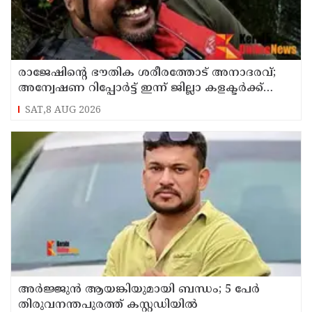
രാജേഷിന്റെ ഭൗതിക ശരീരത്തോട് അനാദരവ്;
അന്വേഷണ റിപ്പോര്‍ട്ട് ഇന്ന് ജില്ലാ കളക്ടര്‍ക്ക്
കൈമാറും
SAT,8 AUG 2026
അർജ്ജുൻ ആയങ്കിയുമായി ബന്ധം; 5 പേർ
തിരുവനന്തപുരത്ത് കസ്റ്റഡിയിൽ