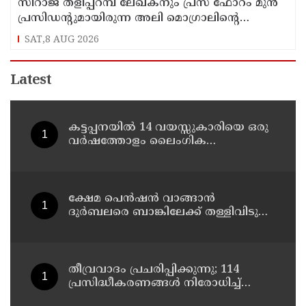
സിറാജ് തളിപ്പറമ്പ് ലേഖകനും പ്രസ് ഫോറം മുൻ
പ്രസിഡൻ്റുമായിരുന്ന അലി മൊഗ്രാലിൻ്റെ
വിയോഗത്തിൽ സർവ്വകക്ഷി അനുസ്മരണം
SAT,8 AUG 2026
നടത്തി
Latest
കട്ടപ്പനയില്‍ 14 വയസ്സുകാരിയെ ഒരു
വര്‍ഷത്തോളം ലൈംഗിക
പീഡനത്തിന് ഇരയാക്കി; രണ്ടാനച്ഛൻ
പിടിയില്‍
ക്ഷേമ പെന്‍ഷന്‍ വാങ്ങാന്‍
ദുര്‍ബലരെ ബാങ്കിലേക്ക് തള്ളിവിടുന്ന
യുഡിഎഫ്, വയോജനങ്ങള്‍ എല്ലാ
മാസവും ബാങ്കിലെത്തണം, ചെറിയ
ലാഭത്തിനുവേണ്ടി പാവങ്ങളെ
ദുരിതത്തിലാക്കണോ?
തീവ്രവാദം പ്രചരിപ്പിക്കുന്നു; 114
പ്രസിദ്ധീകരണങ്ങൾ നിരോധിച്ച്
മഹാരാഷ്ട്ര