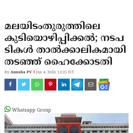
KOZHIKODE
WAYANAD
മലയിടംതുരുത്തിലെ
KANNUR
കുടിയൊഴിപ്പിക്കല്‍; നടപ
KASARAGOD
ടികള്‍ താല്‍ക്കാലികമായി
തടഞ്ഞ് ഹൈക്കോടതി
By
Anusha PV
Jun 4, 2026, 12:25 IST
Whatsapp Group