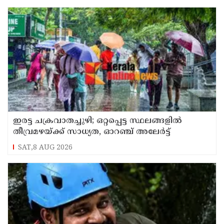
ഇരട്ട ചക്രവാതച്ചുഴി; ഒറ്റപ്പെട്ട സ്ഥലങ്ങളില്‍
തീവ്രമഴയ്ക്ക് സാധ്യത, ഓറഞ്ച് അലേർട്ട്
SAT,8 AUG 2026