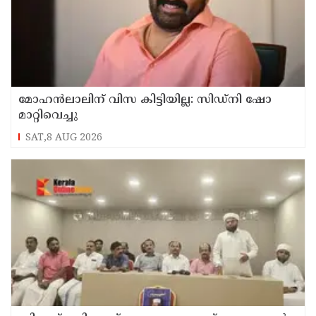
മോഹൻലാലിന് വിസ കിട്ടിയില്ല: സിഡ്നി ഷോ
മാറ്റിവെച്ചു
SAT,8 AUG 2026