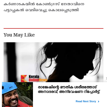
കർണാടകയിൽ കോൺഗ്രസ് നേതാവിനെ
പട്ടാപ്പകൽ വെടിവെച്ചു കൊലപ്പെടുത്തി
You May Like
കട്ടപ്പനയില്‍ 14 വയസ്സുകാരിയെ ഒരു വര്‍ഷത്തോളം
ലൈംഗിക പീഡനത്തിന് ഇരയാക്കി; രണ്ടാനച്ഛൻ
പിടിയില്‍
കട്ടപ്പനയില്‍ 14 വയസ്സുകാരിയെ ഒരു വർഷത്തോളം ലൈംഗിക