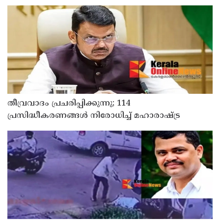
മാസവും ബാങ്കിലെത്തണം, ചെറിയ
ലാഭത്തിനുവേണ്ടി പാവങ്ങളെ
ദുരിതത്തിലാക്കണോ?
തീവ്രവാദം പ്രചരിപ്പിക്കുന്നു; 114
പ്രസിദ്ധീകരണങ്ങൾ നിരോധിച്ച് മഹാരാഷ്ട്ര