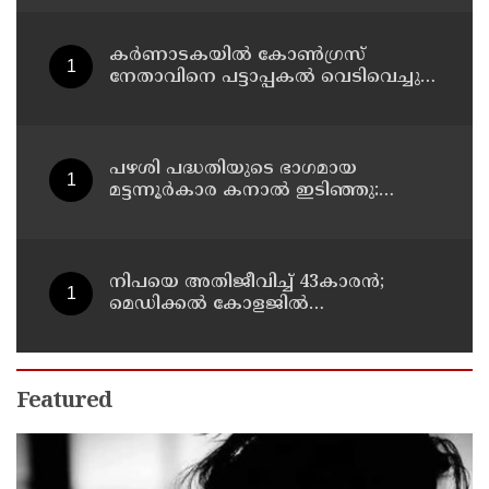
കർണാടകയിൽ കോൺഗ്രസ്
നേതാവിനെ പട്ടാപ്പകൽ വെടിവെച്ചു
കൊലപ്പെടുത്തി
പഴശി പദ്ധതിയുടെ ഭാഗമായ
മട്ടന്നൂർകാര കനാൽ ഇടിഞ്ഞു:
തീരത്തെ അഞ്ച് കുടുംബങ്ങളെ മാറ്റി
നിപയെ അതിജീവിച്ച് 43കാരന്‍;
മെഡിക്കല്‍ കോളജില്‍
ചികിത്സയിലായിരുന്ന ഫറോക്ക്
സ്വദേശി വീട്ടിലേക്ക് മടങ്ങി
Featured