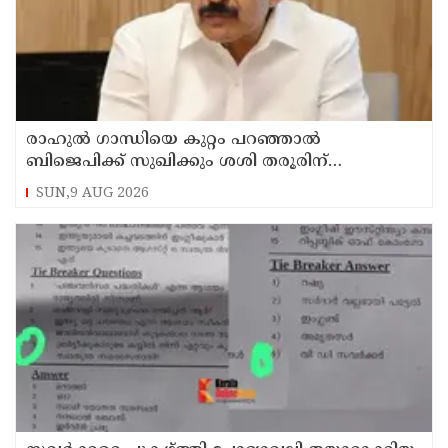
രാഹുല്‍ ഗാന്ധിയെ കുറ്റം പറഞ്ഞാല്‍
ബിജെപിക്ക് സുഖിക്കും ശശി തരൂരിന്
മറുപടിയുമായി കെ സി വേണുഗോപാല്‍
SUN,9 AUG 2026