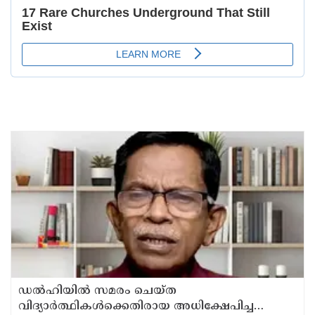
ഡൽഹിയിൽ സമരം ചെയ്ത
വിദ്യാർത്ഥികൾക്കെതിരായ അധിക്ഷേപിച്ച