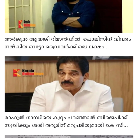
അര്‍ജുന്‍ ആയങ്കി റിമാന്‍ഡില്‍; പൊലിസിന് വിവരം
നൽകിയ ഓട്ടോ ഡ്രൈവർക്ക് ഒരു ലക്ഷം
പാരിതോഷികം നൽകുമെന്ന് മന്ത്രി
രാഹുല്‍ ഗാന്ധിയെ കുറ്റം പറഞ്ഞാല്‍ ബിജെപിക്ക്
സുഖിക്കും ശശി തരൂരിന് മറുപടിയുമായി കെ സി
വേണുഗോപാല്‍