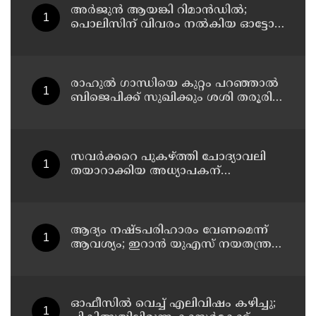
അര്‍ജുന്‍ ആയങ്കി റിമാന്‍ഡില്‍;
പൊലിസിന് വിവരം നൽകിയ ഓട്ടോ
ഡ്രൈവർക്ക് ഒരു ലക്ഷം
പാരിതോഷികം നൽകുമെന്ന് മന്ത്രി
രാഹുല്‍ ഗാന്ധിയെ കുറ്റം പറഞ്ഞാല്‍
ബിജെപിക്ക് സുഖിക്കും ശശി തരൂരിന്
മറുപടിയുമായി കെ സി
വേണുഗോപാല്‍
സവര്‍ക്കറെ പുകഴ്ത്തി ചോദ്യാവലി
തയാറാക്കിയ അധ്യാപകന്
സസ്‌പെന്‍ഷന്‍
ആദ്യം നഷ്ടപരിഹാരം വേണമെന്ന്
ആവശ്യം; ഇറാന്‍ യുഎസ് നയതന്ത്ര
നീക്കങ്ങളില്‍ അനിശ്ചിതത്വം
ഓഫീസില്‍ വെച്ച് എലിവിഷം കഴിച്ചു;