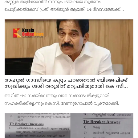
കണ്ണൂർ താളിക്കാവിൽ നിന്നുംപിടിയിലായ സ്വർണം
പൊട്ടിക്കൽകേസ് പ്രതി അര്‍ജുന്‍ ആയങ്കി 14 ദിവസത്തേക്ക്
റിമാന്‍ഡില്‍. കൂത്തുപറമ്പ് ജുഡീഷ്യൽ ഫസ്ക്ളാസ്
മജിസ്‌ട്രേറ്റാണ് റിമാൻഡ് ചെയ്തത് പ്രതിയെ തലശേരി സബ്
ജയില
രാഹുല്‍ ഗാന്ധിയെ കുറ്റം പറഞ്ഞാല്‍ ബിജെപിക്ക്
സുഖിക്കും ശശി തരൂരിന് മറുപടിയുമായി കെ സി
വേണുഗോപാല്‍
അമിത് ഷാ സഭയിലെത്തും വരെ സഭാനടപടികളുമായി
സഹകരിക്കില്ലെന്നും കെ.സി. വേണുഗോപാല്‍ വ്യക്തമാക്കി.