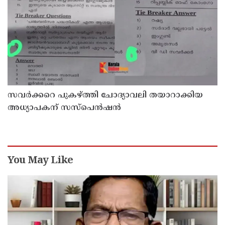
സവര്‍ക്കറെ പുകഴ്ത്തി ചോദ്യാവലി തയാറാക്കിയ
അധ്യാപകന് സസ്‌പെന്‍ഷന്‍
You May Like