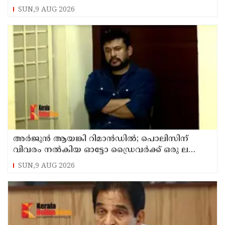
കേസില്‍ സംഘപരിവാർ സഹയാത്രികൻ ടി ജി
SUN,9 AUG 2026
മോഹന്‍ദാസ് കസ്റ്റഡിയിൽ
അര്‍ജുന്‍ ആയങ്കി റിമാന്‍ഡില്‍; പൊലിസിന്
വിവരം നൽകിയ ഓട്ടോ ഡ്രൈവർക്ക് ഒരു ലക്ഷം
പാരിതോഷികം നൽകുമെന്ന് മന്ത്രി
SUN,9 AUG 2026