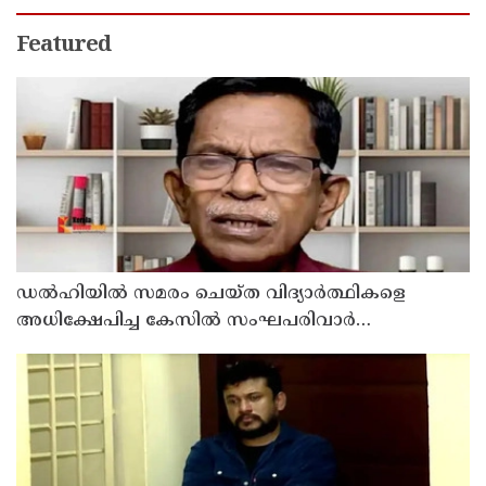
Featured
ഡൽഹിയിൽ സമരം ചെയ്ത വിദ്യാർത്ഥികളെ
അധിക്ഷേപിച്ച കേസില്‍ സംഘപരിവാർ
സഹയാത്രികൻ ടി ജി മോഹന്‍ദാസ് കസ്റ്റഡിയിൽ