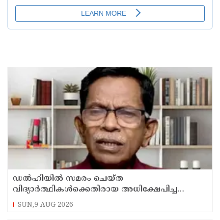
ഡൽഹിയിൽ സമരം ചെയ്ത
വിദ്യാർത്ഥികൾക്കെതിരായ അധിക്ഷേപിച്ച
കേസില്‍ സംഘപരിവാർ സഹയാത്രികൻ ടി ജി
SUN,9 AUG 2026
മോഹന്‍ദാസ് കസ്റ്റഡിയിൽ