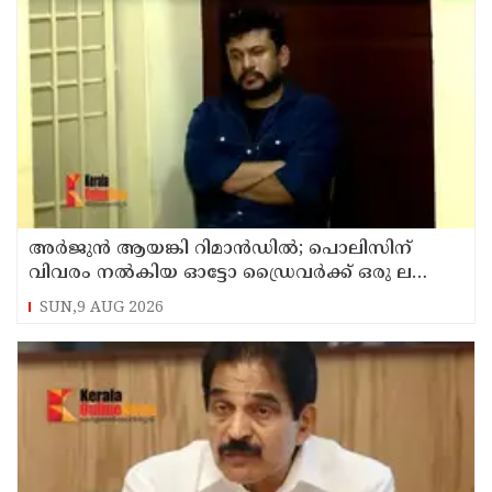
അര്‍ജുന്‍ ആയങ്കി റിമാന്‍ഡില്‍; പൊലിസിന്
വിവരം നൽകിയ ഓട്ടോ ഡ്രൈവർക്ക് ഒരു ലക്ഷം
പാരിതോഷികം നൽകുമെന്ന് മന്ത്രി
SUN,9 AUG 2026