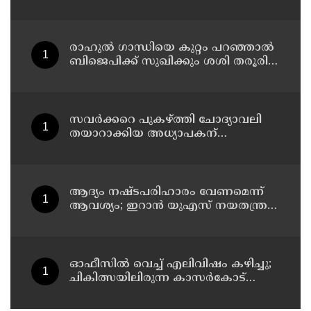
ഡ്രൈവർക്ക് ഒരു ലക്ഷം
പാരിതോഷികം നൽകുമെന്ന് മന്ത്രി
രാഹുല്‍ ഗാന്ധിയെ കുറ്റം പറഞ്ഞാല്‍
ബിജെപിക്ക് സുഖിക്കും ശശി തരൂരിന്
മറുപടിയുമായി കെ സി
വേണുഗോപാല്‍
സവര്‍ക്കറെ പുകഴ്ത്തി ചോദ്യാവലി
തയാറാക്കിയ അധ്യാപകന്
സസ്‌പെന്‍ഷന്‍
ആദ്യം നഷ്ടപരിഹാരം വേണമെന്ന്
ആവശ്യം; ഇറാന്‍ യുഎസ് നയതന്ത്ര
നീക്കങ്ങളില്‍ അനിശ്ചിതത്വം
ഓഫീസില്‍ വെച്ച് എലിവിഷം കഴിച്ചു;
ചികിത്സയിലിരുന്ന കാസര്‍കോട്
കളക്ടറേറ്റിലെ സീനിയര്‍ ക്ലര്‍ക്ക് മരിച്ചു