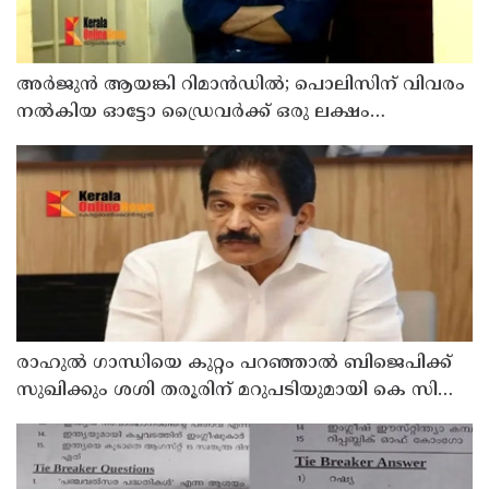
അര്‍ജുന്‍ ആയങ്കി റിമാന്‍ഡില്‍; പൊലിസിന് വിവരം
നൽകിയ ഓട്ടോ ഡ്രൈവർക്ക് ഒരു ലക്ഷം
പാരിതോഷികം നൽകുമെന്ന് മന്ത്രി
രാഹുല്‍ ഗാന്ധിയെ കുറ്റം പറഞ്ഞാല്‍ ബിജെപിക്ക്
സുഖിക്കും ശശി തരൂരിന് മറുപടിയുമായി കെ സി
വേണുഗോപാല്‍