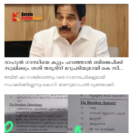
റിമാന്‍ഡില്‍. കൂത്തുപറമ്പ് ജുഡീഷ്യൽ ഫസ്ക്ളാസ്
മജിസ്‌ട്രേറ്റാണ് റിമാൻഡ് ചെയ്തത് പ്രതിയെ തലശേരി സബ്
ജയില
രാഹുല്‍ ഗാന്ധിയെ കുറ്റം പറഞ്ഞാല്‍ ബിജെപിക്ക്
സുഖിക്കും ശശി തരൂരിന് മറുപടിയുമായി കെ സി
വേണുഗോപാല്‍
അമിത് ഷാ സഭയിലെത്തും വരെ സഭാനടപടികളുമായി
സഹകരിക്കില്ലെന്നും കെ.സി. വേണുഗോപാല്‍ വ്യക്തമാക്കി.