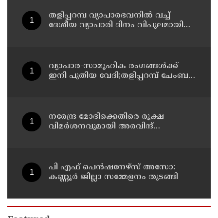
ഓഡിറ്റൊറിയത്തിൽ നടക്കും
തളിപ്പറമ്പ വ്യാപാരഭവനിൽ വച്ച്
ദേശീയ വ്യാപാരി ദിനം വിപുലമായി
ആഘോഷിക്കുമെന്ന് കേരള വ്യാപാരി
വ്യവസായി ഏകോപന സമിതി
തളിപ്പറമ്പ് യൂണിറ്റ് ഭാരവാഹികൾ
വ്യാപാര-സാമൂഹിക രംഗങ്ങൾക്ക്
ഇനി പുതിയ വേദി;തളിപ്പറമ്പ് ചേംബർ
ഓഫ് കൊമേഴ്‌സിന്റെ ഓഫീസും
കോൺഫറൻസ് ഹാളും ഒരുങ്ങി
നരേന്ദ്ര മോദിക്കെതിരെ രൂക്ഷ
വിമർശനവുമായി അരവിന്ദ്
കെജ്‌രിവാൾ
പി എഫ് പെൻഷനേഴ്സ് അസോ:
കണ്ണൂർ ജില്ലാ സമ്മേളനം തുടങ്ങി