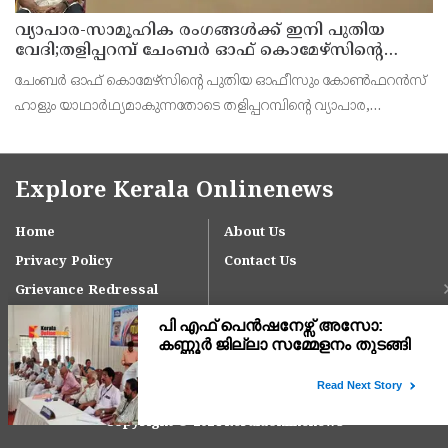
വ്യാപാര-സാമൂഹിക രംഗങ്ങൾക്ക് ഇനി പുതിയ
വേദി;തളിപ്പറമ്പ് ചേംബർ ഓഫ് കൊമേഴ്‌സിന്റെ
ഓഫീസും കോൺഫറൻസ് ഹാളും ഒരുങ്ങി
ചേംബർ ഓഫ് കൊമേഴ്‌സിന്റെ പുതിയ ഓഫീസും കോൺഫറൻസ്
ഹാളും യാഥാർഥ്യമാകുന്നതോടെ തളിപ്പറമ്പിന്റെ വ്യാപാര,
വ്യവസായ, സാമൂഹിക മേഖലകളുടെ വളർച്ചയ്ക്ക് പുതിയ
സാധ്യതകൾ തുറക്കും. പരിശീലന പരിപാടികൾ, സെമിനാറുകൾ,
ബിസിനസ
Explore Kerala Onlinenews
Home
About Us
Privacy Policy
Contact Us
Grievance Redressal
Copyright © 2024 keralaonlinenews