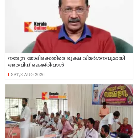
നരേന്ദ്ര മോദിക്കെതിരെ രൂക്ഷ വിമർശനവുമായി
അരവിന്ദ് കെജ്‌രിവാൾ
SAT,8 AUG 2026