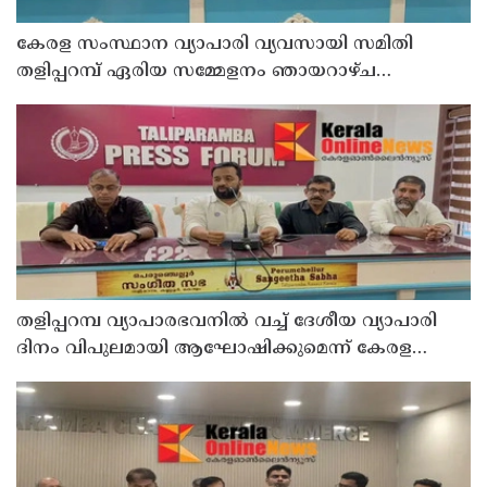
കേരള സംസ്ഥാന വ്യാപാരി വ്യവസായി സമിതി
തളിപ്പറമ്പ് ഏരിയ സമ്മേളനം ഞായറാഴ്ച
ചൊറുക്കള കുറുമാത്തൂർ ബാങ്ക് ഓഡിറ്റൊറിയത്തിൽ
നടക്കും
തളിപ്പറമ്പ വ്യാപാരഭവനിൽ വച്ച് ദേശീയ വ്യാപാരി
ദിനം വിപുലമായി ആഘോഷിക്കുമെന്ന് കേരള
വ്യാപാരി വ്യവസായി ഏകോപന സമിതി തളിപ്പറമ്പ്
യൂണിറ്റ് ഭാരവാഹികൾ