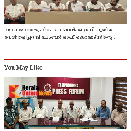
വ്യാപാര-സാമൂഹിക രംഗങ്ങൾക്ക് ഇനി പുതിയ
വേദി;തളിപ്പറമ്പ് ചേംബർ ഓഫ് കൊമേഴ്‌സിന്റെ
ഓഫീസും കോൺഫറൻസ് ഹാളും ഒരുങ്ങി
You May Like