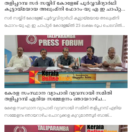
തളിപ്പറമ്പ സർ സയ്യിദ് കോളേജ് പൂർവ്വവിദ്യാർഥി
കൂട്ടായ്മയായ അലുംമ്നി ഫോറം-യു എ ഇ ചാപ്റ്റർ
25 ലക്ഷം രൂപ ചെലവിൽ നിർമ്മിച്ച പ്രധാന
സർ സയ്യിദ് കോളേജ് പൂർവ്വവിദ്യാർഥി കൂട്ടായ്മയായ അലുംമ്നി
കവാടത്തിന്റെ ഉദ്ഘാടനം തിങ്കളാഴ്ച നടക്കും
ഫോറം-യു എ ഇ ചാപ്റ്റർ കോളേജിൽ 25 ലക്ഷം രൂപ ചെലവിൽ
നിർമ്മിച്ച പ്രധാന കവാടത്തിന്റെ ഉദ്ഘാടനം തിങ്കളാഴ്ച
നടക്കും.കോളേജിന്റെ പൂർവ്വ വിദ്യാർത്ഥി കൂടിയ
കേരള സംസ്ഥാന വ്യാപാരി വ്യവസായി സമിതി
തളിപ്പറമ്പ് ഏരിയ സമ്മേളനം ഞായറാഴ്ച
ചൊറുക്കള കുറുമാത്തൂർ ബാങ്ക് ഓഡിറ്റൊറിയത്തിൽ
കേരള സംസ്ഥാന വ്യാപാരി വ്യവസായി സമിതി തളിപ്പറമ്പ് ഏരിയ
നടക്കും
സമ്മേളനം ഞായറാഴ്ച ചൊറുക്കള കുറുമാത്തൂർ ബാങ്ക്
ഓഡിറ്റൊറിയത്തിൽ നടക്കും. സമിതി സംസ്ഥാന കമ്മിറ്റി അംഗം സി
കെ വിജയൻ ഉദ്ഘാടനം ചെയ്യുമെന്ന് ഭാരവാഹികൾ വ