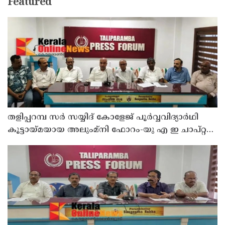
Featured
തളിപ്പറമ്പ സർ സയ്യിദ് കോളേജ് പൂർവ്വവിദ്യാർഥി
കൂട്ടായ്മയായ അലുംമ്നി ഫോറം-യു എ ഇ ചാപ്റ്റർ
25 ലക്ഷം രൂപ ചെലവിൽ നിർമ്മിച്ച പ്രധാന
കവാടത്തിന്റെ ഉദ്ഘാടനം തിങ്കളാഴ്ച നടക്കും