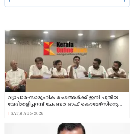
വ്യാപാര-സാമൂഹിക രംഗങ്ങൾക്ക് ഇനി പുതിയ
വേദി;തളിപ്പറമ്പ് ചേംബർ ഓഫ് കൊമേഴ്‌സിന്റെ
ഓഫീസും കോൺഫറൻസ് ഹാളും ഒരുങ്ങി
SAT,8 AUG 2026