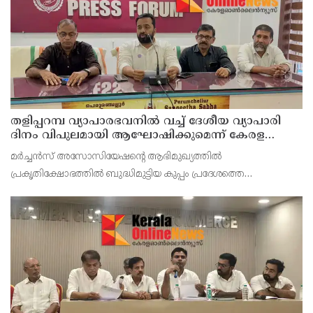
തളിപ്പറമ്പ വ്യാപാരഭവനിൽ വച്ച് ദേശീയ വ്യാപാരി
ദിനം വിപുലമായി ആഘോഷിക്കുമെന്ന് കേരള
വ്യാപാരി വ്യവസായി ഏകോപന സമിതി തളിപ്പറമ്പ്
മർച്ചൻസ് അസോസിയേഷന്റെ ആഭിമുഖ്യത്തിൽ
യൂണിറ്റ് ഭാരവാഹികൾ
പ്രകൃതിക്ഷോഭത്തിൽ ബുദ്ധിമുട്ടിയ കുപ്പം പ്രദേശത്തെ
വ്യാപാരികൾക്കുള്ള സഹായ ധനവും, വ്യാപാരിക്കുള്ള ചികിത്സ
സഹായം ധനവും, ഓപ്പറേഷൻ തൂഫാൻ ഭാഗ മായി കേരള
പോലീസ് നടത്തിയ സൗ