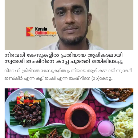
നിരവധി കേസുകളിൽ പ്രതിയായ ആദികടലായി
സ്വദേശി ജംഷീറിനെ കാപ്പ ചുമത്തി ജയിലിലടച്ചു
നിരവധി ക്രിമിനൽ കേസുകളിൽ പ്രതിയായ ആദി കടലായി സ്വദേശി
ജബ്ഷീർ എന്ന കല്ല് ജംഷി എന്ന ജംഷീറിനെ (35)കേരള
സാമൂഹിക വിരുദ്ധ പ്രവർത്തനങ്ങൾ തടയൽ (കാപ്പ) നിയമ പ്രകാരം
കണ്ണൂർ സെൻട്രൽ ജയിലിലടച്ചു.