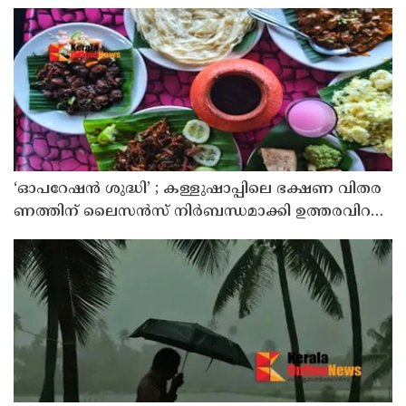
‘ഓ​പ​റേ​ഷ​ൻ ശു​ദ്ധി’ ; ക​ള്ളു​ഷാ​പ്പി​ലെ ഭ​ക്ഷ​ണ വി​ത​ര​
ണ​ത്തി​ന് ലൈ​സ​ൻ​സ് നി​ർ​ബ​ന്ധ​മാ​ക്കി ഉ​ത്ത​ര​വി​റ​
ക്കി എ​ക്​​സൈ​സ്​ വ​കു​പ്പ്​