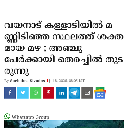
KOZHIKODE
WAYANAD
വയനാട് കള്ളാടിയില്‍ മ
KANNUR
ണ്ണിടിഞ്ഞ സ്ഥലത്ത് ശക്ത
KASARAGOD
മായ മഴ ; അഞ്ചു
പേര്‍ക്കായി തെരച്ചില്‍ തുട
രുന്നു
By
Suchithra Sivadas
Jul 8, 2026, 08:05 IST
Whatsapp Group