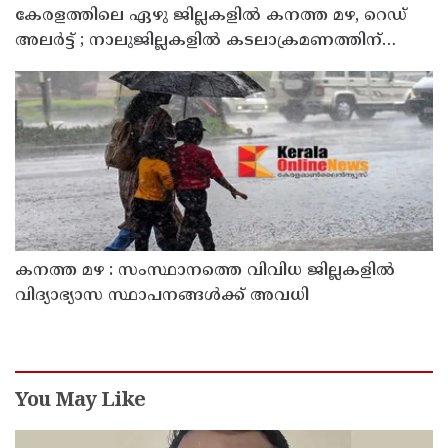
കേരളത്തിലെ ഏഴു ജില്ലകളിൽ കനത്ത മഴ, റെഡ്
അലർട്ട് ; നാലുജില്ലകളിൽ കടലാക്രമണത്തിന്
സാധ്യത
കനത്ത മഴ : സംസ്ഥാനത്തെ വിവിധ ജില്ലകളിൽ
വിദ്യാഭ്യാസ സ്ഥാപനങ്ങൾക്ക് അവധി
You May Like