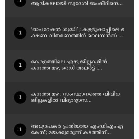
ആദികടലായി സ്വദേശി ജംഷീറിനെ
കാപ്പ ചുമത്തി ജയിലിലടച്ചു
‘ഓ​പ​റേ​ഷ​ൻ ശു​ദ്ധി’ ; ക​ള്ളു​ഷാ​പ്പി​ലെ ഭ​
ക്ഷ​ണ വി​ത​ര​ണ​ത്തി​ന് ലൈ​സ​ൻ​സ് നി​
ർ​ബ​ന്ധ​മാ​ക്കി ഉ​ത്ത​ര​വി​റ​ക്കി എ​ക്​​
സൈ​സ്​ വ​കു​പ്പ്​
കേരളത്തിലെ ഏഴു ജില്ലകളിൽ
കനത്ത മഴ, റെഡ് അലർട്ട് ;
നാലുജില്ലകളിൽ കടലാക്രമണത്തിന്
സാധ്യത
കനത്ത മഴ : സംസ്ഥാനത്തെ വിവിധ
ജില്ലകളിൽ വിദ്യാഭ്യാസ
സ്ഥാപനങ്ങൾക്ക് അവധി
അധ്യാപകര്‍ പ്രതിയായ എംഡിഎംഎ
കേസ്; മയക്കുമരുന്ന് കടത്തിന്