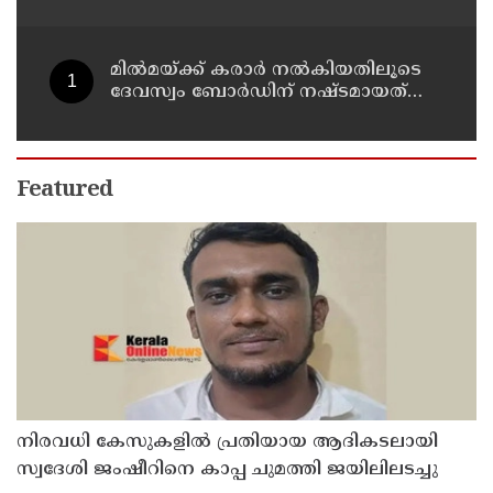
വിദ്യാര്‍ത്ഥികളെ ഉപയോഗിച്ചോ എന്ന്
സംശയം
മില്‍മയ്ക്ക് കരാര്‍ നല്‍കിയതിലൂടെ
ദേവസ്വം ബോര്‍ഡിന് നഷ്ടമായത്
രണ്ടേകാല്‍ കോടിയിലധികം രൂപ
Featured
നിരവധി കേസുകളിൽ പ്രതിയായ ആദികടലായി
സ്വദേശി ജംഷീറിനെ കാപ്പ ചുമത്തി ജയിലിലടച്ചു