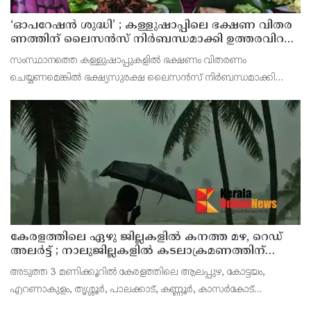
‘ഓ​പ​റേ​ഷ​ൻ ശു​ദ്ധി’ ; ക​ള്ളു​ഷാ​പ്പി​ലെ ഭ​ക്ഷ​ണ വി​ത​ര​
ണ​ത്തി​ന് ലൈ​സ​ൻ​സ് നി​ർ​ബ​ന്ധ​മാ​ക്കി ഉ​ത്ത​ര​വി​റ​
ക്കി എ​ക്​​സൈ​സ്​ വ​കു​പ്പ്​
സംസ്ഥാനത്തെ കള്ളുഷാപ്പുകളിൽ ഭക്ഷണം വിതരണം
ചെയ്യണമെങ്കിൽ ഭക്ഷ്യസുരക്ഷ ലൈസൻസ് നിർബന്ധമാക്കി
എക്സൈസ് വകുപ്പ് ഉത്തരവിറക്കി. കള്ളുഷാപ്പുകളിൽ
പരിശോധന നടത്താനും ലൈസൻസില്ലാതെ ഭക്ഷണം വിതരണം
ചെയ്യുന്ന സ്ഥാപനങ്
കേരളത്തിലെ ഏഴു ജില്ലകളിൽ കനത്ത മഴ, റെഡ്
അലർട്ട് ; നാലുജില്ലകളിൽ കടലാക്രമണത്തിന്
സാധ്യത
അടുത്ത 3 മണിക്കൂറിൽ കേരളത്തിലെ ആലപ്പുഴ, കോട്ടയം,
എറണാകുളം, തൃശ്ശൂർ, പാലക്കാട്, കണ്ണൂർ, കാസർകോട്
ജില്ലകളിൽ കേന്ദ്ര കാലാവസ്ഥാ വകുപ്പ് റെഡ് അലർട്ട് പ്രഖ്യാപിച്ചു.