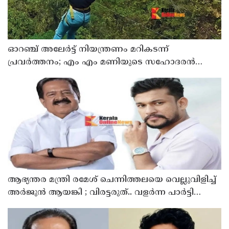
ഓറഞ്ച് അലേര്‍ട്ട് നിയന്ത്രണം മറികടന്ന്
പ്രവര്‍ത്തനം; എം എം മണിയുടെ സഹോദരന്‍
നടത്തുന്ന സിപ് ലൈന്‍ പൂട്ടിച്ച് അധികൃതര്‍
ആഭ്യന്തര മന്ത്രി രമേശ് ചെന്നിത്തലയെ വെല്ലുവിളിച്ച്
അ‍ർജുൻ ആയങ്കി ; വിരട്ടരുത്.. വളർന്ന പാർട്ടി
വേറെയാണ് !