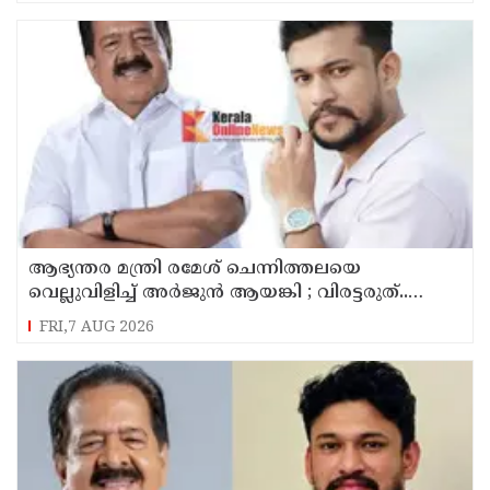
ആഭ്യന്തര മന്ത്രി രമേശ് ചെന്നിത്തലയെ
വെല്ലുവിളിച്ച് അ‍ർജുൻ ആയങ്കി ; വിരട്ടരുത്..
വളർന്ന പാർട്ടി വേറെയാണ് !
FRI,7 AUG 2026