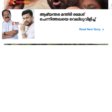
സ്വാതന്ത്ര്യ ദിനത്തില്‍ പ്രധാനമന്ത്രി വിദ്യാര്‍ത്ഥികളെ
അഭിസംബോധന ചെയ്യണം; ആവശ്യവുമായി
അഭിജീത് ദീപ്കെ
സെപ്റ്റംബര്‍ മുതല്‍ രാജ്യവ്യാപക പര്യടനം നടത്താനും സിജെപി
തീരുമാനിച്ചിട്ടുണ്ട്.
ഓറഞ്ച് അലേര്‍ട്ട് നിയന്ത്രണം മറികടന്ന്
പ്രവര്‍ത്തനം; എം എം മണിയുടെ സഹോദരന്‍
നടത്തുന്ന സിപ് ലൈന്‍ പൂട്ടിച്ച് അധികൃതര്‍
കഴിഞ്ഞ വര്‍ഷവും നിരോധന ഉത്തരവ് മറികടന്ന് ലംബോദരന്റെ