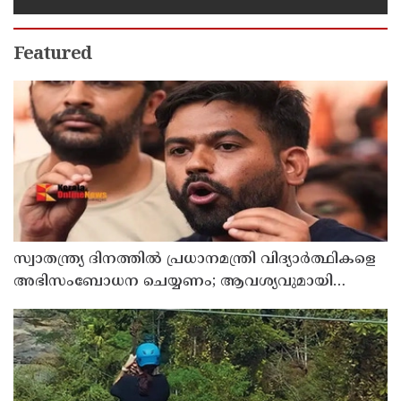
Featured
സ്വാതന്ത്ര്യ ദിനത്തില്‍ പ്രധാനമന്ത്രി വിദ്യാര്‍ത്ഥികളെ
അഭിസംബോധന ചെയ്യണം; ആവശ്യവുമായി
അഭിജീത് ദീപ്കെ