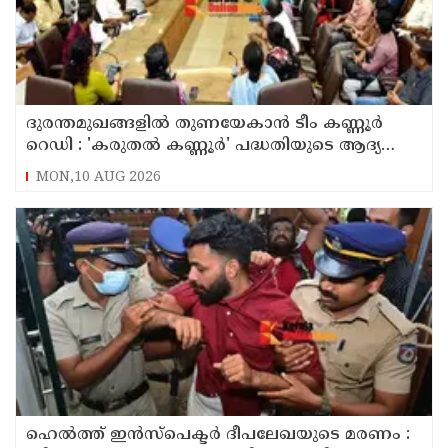
ദുരന്തമുഖങ്ങളിൽ തുണയേകാൻ ടീം കണ്ണൂർ
റെഡി : 'കരുതൽ കണ്ണൂർ' പദ്ധതിയുടെ ആദ്യ
യോഗം ചേർന്നു
MON,10 AUG 2026
ഹെൽത്ത് ഇൻസ്പെക്ടർ ദീപലേഖയുടെ മരണം :