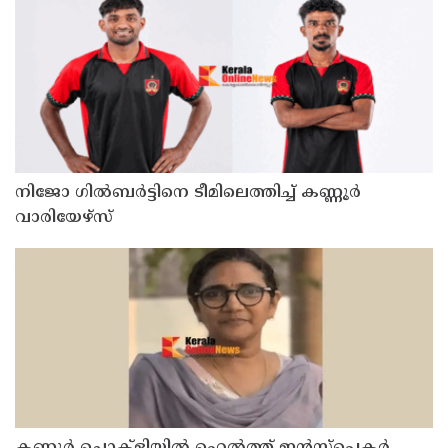
സ്വദേശിയായ 23 വയസുകാരൻ പിടിയിൽ
നിജോ ഗിൽബർട്ടിനെ ടീമിലെത്തിച്ച് കണ്ണൂർ
വാരിയേഴ്സ്