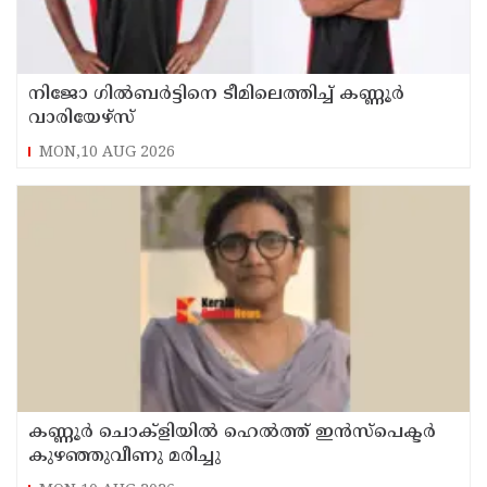
നിജോ ഗിൽബർട്ടിനെ ടീമിലെത്തിച്ച് കണ്ണൂർ
വാരിയേഴ്സ്
MON,10 AUG 2026
കണ്ണൂർ ചൊക്ളിയിൽ ഹെൽത്ത് ഇൻസ്പെക്ടർ
കുഴഞ്ഞുവീണു മരിച്ചു