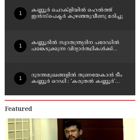
കണ്ണൂർ ചൊക്ളിയിൽ ഹെൽത്ത്
ഇൻസ്പെക്ടർ കുഴഞ്ഞുവീണു മരിച്ചു
കണ്ണൂരിൽ സ്വാതന്ത്ര്യദിന പരേഡിൽ
പങ്കെടുക്കുന്ന വിദ്യാർത്ഥികൾക്ക്
യാത്രാ ഇളവ് അനുവദിക്കും
ദുരന്തമുഖങ്ങളിൽ തുണയേകാൻ ടീം
കണ്ണൂർ റെഡി : 'കരുതൽ കണ്ണൂർ'
പദ്ധതിയുടെ ആദ്യ യോഗം ചേർന്നു
Featured