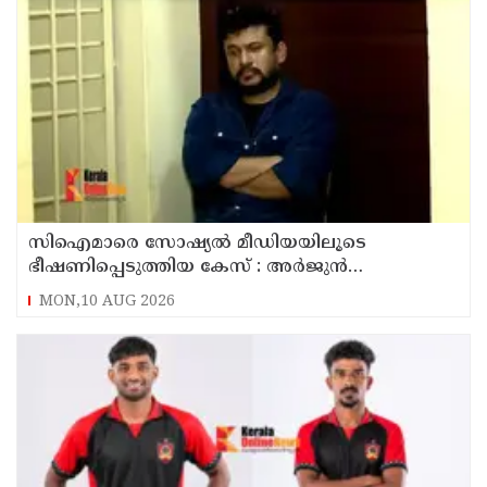
സിഐമാരെ സോഷ്യൽ മീഡിയയിലൂടെ
ഭീഷണിപ്പെടുത്തിയ കേസ് : അർജുൻ
ആയങ്കിയുടെ വീട്ടിൽ നിന്നും ലാപ്ടോപ്പ്
MON,10 AUG 2026
പിടിച്ചെടുത്ത്‌ പോലീസ്