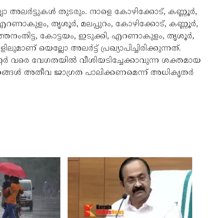
്ലോ അലർട്ടുകൾ തുടരും. നാളെ കോഴിക്കോട്, കണ്ണൂർ,
എറണാകുളം, തൃശൂർ, മലപ്പുറം, കോഴിക്കോട്, കണ്ണൂർ,
നംതിട്ട, കോട്ടയം, ഇടുക്കി, എറണാകുളം, തൃശൂർ,
ുമാണ് യെല്ലോ അലർട്ട് പ്രഖ്യാപിച്ചിരിക്കുന്നത്.
റ്റർ വരെ വേഗതയിൽ വീശിയടിച്ചേക്കാവുന്ന ശക്തമായ
നങ്ങൾ അതീവ ജാഗ്രത പാലിക്കണമെന്ന് അധികൃതർ