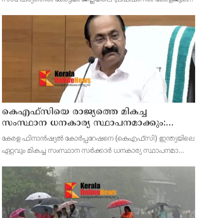
ഉൾപ്പെടെ എല്ലാ വിദ്യാഭ്യാസ സ്ഥാപനങ്ങൾക്കും നാളെ (ഓഗസ്റ്റ്
7, വെള്ളി) ജില്ലാ കളക്ടർ ചേതൻ കുമാർ മീ
കെഎഫ്‌സിയെ രാജ്യത്തെ മികച്ച
സംസ്ഥാന ധനകാര്യ സ്ഥാപനമാക്കും:
മുഖ്യമന്ത്രി വി ഡി സതീശൻ
കേരള ഫിനാൻഷ്യൽ കോർപ്പറേഷനെ (കെഎഫ്‌സി) ഇന്ത്യയിലെ
ഏറ്റവും മികച്ച സംസ്ഥാന സർക്കാർ ധനകാര്യ സ്ഥാപനമാക്കി
മാറ്റുകയാണ് ലക്ഷ്യമെന്ന് മുഖ്യമന്ത്രി പറഞ്ഞു.
കെഎഫ്‌സിയുടെ ആഭിമുഖ്യത്തിൽ വിപുലീകരിച്ച 'മുഖ്യമന്ത്ര