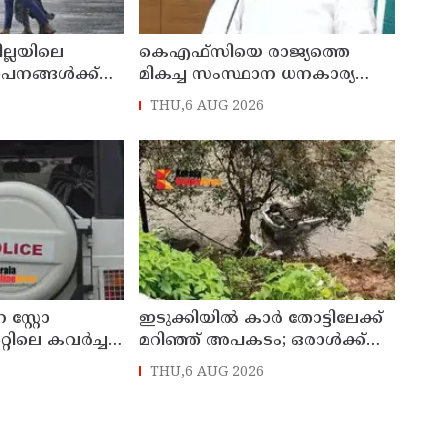
ില്ലയിലെ
കെഎഫ്‌സിയെ രാജ്യത്തെ
ഥാപനങ്ങൾക്ക്
മികച്ച സംസ്ഥാന ധനകാര്യ
സ്ഥാപനമാക്കും: മുഖ്യമന്ത്രി വി
THU,6 AUG 2026
ഡി സതീശൻ
സ്റ്റോ
ഇടുക്കിയിൽ കാർ തോട്ടിലേക്ക്
്റിലെ കവർച്ച :
മറിഞ്ഞ് അപകടം; ഒരാൾക്ക്
േശിനികളായ നാല്
ദാരുണാന്ത്യം
THU,6 AUG 2026
യിൽ