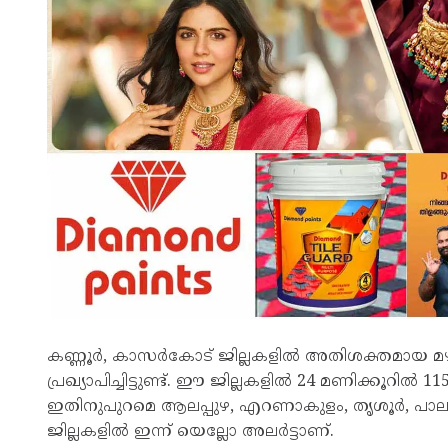
കണ്ണൂർ, കാസർകോട് ജില്ലകളിൽ അതിശക്തമായ മഴ മുന
പ്രഖ്യാപിച്ചിട്ടുണ്ട്. ഈ ജില്ലകളിൽ 24 മണിക്കൂറിൽ
ഇതിനുപുറമെ ആലപ്പുഴ, എറണാകുളം, തൃശൂർ, പാലക്ക
ജില്ലകളിൽ ഇന്ന് യെല്ലോ അലർട്ടാണ്.