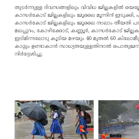
തുടർന്നുള്ള ദിവസങ്ങളിലും വിവിധ ജില്ലകളിൽ യെല
കാസർകോട് ജില്ലകളിലും ജൂലൈ മൂന്നിന് ഇടുക്കി, 
കാസർകോട് ജില്ലകളിലും ജൂലൈ നാലാം തീയതി പത്ത
മലപ്പുറം, കോഴിക്കോട്, കണ്ണൂർ, കാസർകോട് ജില്ലകളില
ഇടിമിന്നലോടു കൂടിയ മഴയും 40 മുതൽ 60 കിലോമീ
കാറ്റും ഉണ്ടാകാൻ സാധ്യതയുള്ളതിനാൽ പൊതുജ
നിർദ്ദേശിച്ചു.