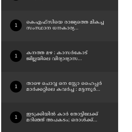
നാളെ അവധി
കെഎഫ്‌സിയെ രാജ്യത്തെ മികച്ച
സംസ്ഥാന ധനകാര്യ
സ്ഥാപനമാക്കും: മുഖ്യമന്ത്രി വി ഡി
സതീശൻ
കനത്ത മഴ : കാസർകോട്
ജില്ലയിലെ വിദ്യാഭ്യാസ
സ്ഥാപനങ്ങൾക്ക് നാളെ അവധി
താഴെ ചൊവ്വ നെ സ്റ്റോ ഹൈപ്പർ
മാർക്കറ്റിലെ കവർച്ച : മട്ടന്നൂർ
സ്വദേശിനികളായ നാല് പ്രതികൾ
പിടിയിൽ
ഇടുക്കിയിൽ കാർ തോട്ടിലേക്ക്
മറിഞ്ഞ് അപകടം; ഒരാൾക്ക്
ദാരുണാന്ത്യം