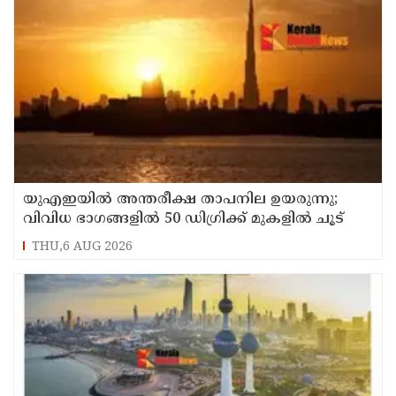
യുഎഇയില്‍ അന്തരീക്ഷ താപനില ഉയരുന്നു;
വിവിധ ഭാഗങ്ങളില്‍ 50 ഡിഗ്രിക്ക് മുകളില്‍ ചൂട്
THU,6 AUG 2026