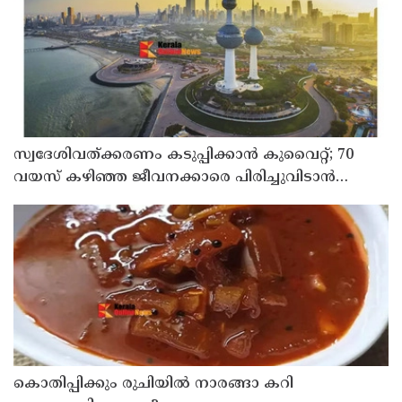
സ്വദേശിവത്ക്കരണം കടുപ്പിക്കാന്‍ കുവൈറ്റ്; 70
വയസ് കഴിഞ്ഞ ജീവനക്കാരെ പിരിച്ചുവിടാന്‍
തീരുമാനം
കൊതിപ്പിക്കും രുചിയിൽ നാരങ്ങാ കറി