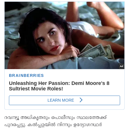
റവന്യൂ അധികൃതരും പൊലീസും സ്ഥലത്തേക്ക്
പുറപ്പെട്ടു. കൽപ്പറ്റയിൽ നിന്നും ഉദ്യോഗസ്ഥർ