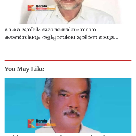
കേരള മുസ്‌ലിം ജമാഅത്ത് സംസ്ഥാന
കൗൺസിലറും തളിപ്പറമ്പിലെ മുതിർന്ന മാധ്യമ
പ്രവർത്തകനുമായ ബി എ അലി മൊഗ്രാൽ
നിര്യാതനായി
You May Like