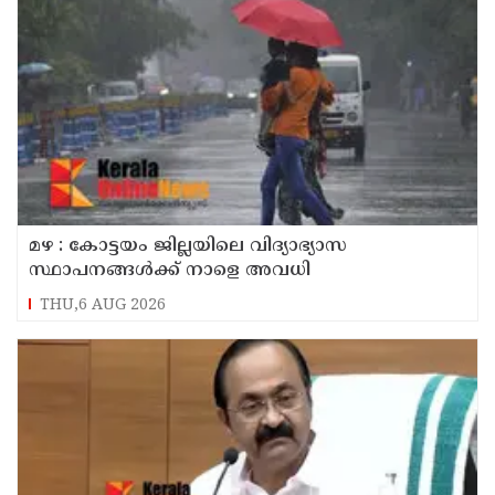
മഴ : കോട്ടയം ജില്ലയിലെ വിദ്യാഭ്യാസ
സ്ഥാപനങ്ങൾക്ക് നാളെ അവധി
THU,6 AUG 2026