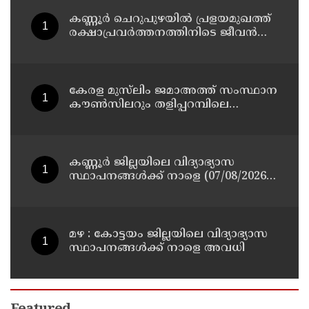
പിടിയിൽ
കണ്ണൂർ ചെറുപുഴയിൽ പ്രളയമുഖത്ത്
രക്ഷാപ്രവർത്തനത്തിനിടെ ജീവൻ
നഷ്ടപ്പെട്ട ആർ. രാജേഷിൻ്റെ ഭൗതിക
ശരീരത്തോട് അനാദരവ്
കാണിച്ചതായി ആരോപണം
കേരള മുസ്‌ലിം ജമാഅത്ത് സംസ്ഥാന
കൗൺസിലറും തളിപ്പറമ്പിലെ
മുതിർന്ന മാധ്യമ പ്രവർത്തകനുമായ
ബി എ അലി മൊഗ്രാൽ നിര്യാതനായി
കണ്ണൂർ ജില്ലയിലെ വിദ്യാഭ്യാസ
സ്ഥാപനങ്ങള്‍ക്ക് നാളെ (07/08/2026),
അവധി
മഴ : കോട്ടയം ജില്ലയിലെ വിദ്യാഭ്യാസ
സ്ഥാപനങ്ങൾക്ക് നാളെ അവധി