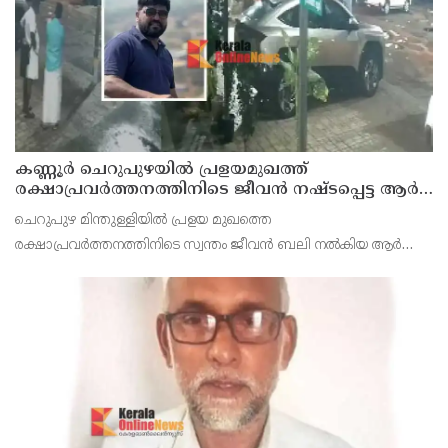
കണ്ണൂർ ചെറുപുഴയിൽ പ്രളയമുഖത്ത്
രക്ഷാപ്രവർത്തനത്തിനിടെ ജീവൻ നഷ്ടപ്പെട്ട ആർ.
രാജേഷിൻ്റെ ഭൗതിക ശരീരത്തോട് അനാദരവ്
ചെറുപുഴ മിന്തുള്ളിയിൽ പ്രളയ മുഖത്തെ
കാണിച്ചതായി ആരോപണം
രക്ഷാപ്രവർത്തനത്തിനിടെ സ്വന്തം ജീവൻ ബലി നൽകിയ ആർ
രാജേഷിനോട് അനാദരവ് കാണിച്ചതായി ആരോപണം. രാജേഷിന്റെ
മൃതദേഹം തിരുവനന്തപുരത്തെ