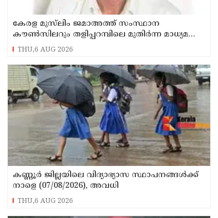
കേരള മുസ്‌ലിം ജമാഅത്ത് സംസ്ഥാന
കൗൺസിലറും തളിപ്പറമ്പിലെ മുതിർന്ന മാധ്യമ
പ്രവർത്തകനുമായ ബി എ അലി മൊഗ്രാൽ
THU,6 AUG 2026
നിര്യാതനായി
കണ്ണൂർ ജില്ലയിലെ വിദ്യാഭ്യാസ സ്ഥാപനങ്ങള്‍ക്ക്
നാളെ (07/08/2026), അവധി
THU,6 AUG 2026