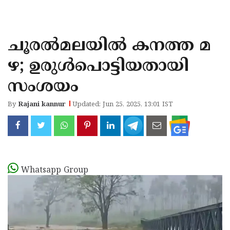
KOZHIKODE
WAYANAD
ചൂരൽമലയിൽ കനത്ത മ
KANNUR
ഴ; ഉരുൾപൊട്ടിയതായി
KASARAGOD
സംശയം
By
Rajani kannur
Updated: Jun 25, 2025, 13:01 IST
Whatsapp Group