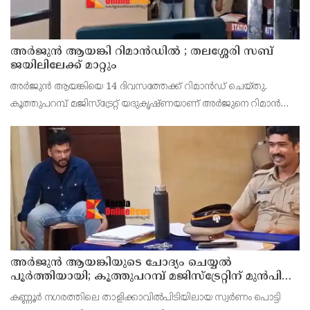
അര്‍ജുന്‍ ആയങ്കി റിമാന്‍ഡില്‍ ; തലശ്ശേരി സബ്
ജയിലിലേക്ക് മാറ്റും
അർജുൻ ആയങ്കിയെ 14 ദിവസത്തേക്ക് റിമാൻഡ് ചെയ്തു.
കൂത്തുപറമ്പ് മജിസ്ട്രേറ്റ് യദുകൃഷ്ണയാണ് അർജുനെ റിമാൻഡ്
ചെയ്തത്. ആഭ്യന്തര മന്ത്രി രമേശ് ചെന്നിത്തലയെ
ഭീഷണിപ്പെടുത്തിയെന്നാരോപിച്ച് ‌
അര്‍ജുന്‍ ആയങ്കിയുടെ ചോദ്യം ചെയ്യല്‍
പൂര്‍ത്തിയായി; കൂത്തുപറമ്പ് മജിസ്ട്രേറ്റിന് മുൻപില്‍
ഹാജരാക്കും
കണ്ണൂർ നഗരത്തിലെ താളിക്കാവിൽപിടിയിലായ സ്വർണം പൊട്ടി