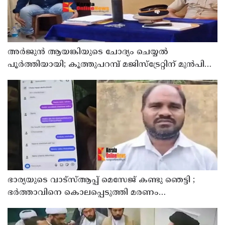
അര്‍ജുന്‍ ആയങ്കിയുടെ ചോദ്യം ചെയ്യല്‍
പൂര്‍ത്തിയായി; കൂത്തുപറമ്പ് മജിസ്ട്രേറ്റിന് മുൻപില്‍
ഹാജരാക്കും
ഭാര്യയുടെ വാട്സ്ആപ്പ് മെസേജ് കണ്ടു ഞെട്ടി ;
ഭര്‍ത്താവിനെ കൊലപ്പെടുത്തി മരണം
റോഡപകടമാക്കി മാറ്റാന്‍ കാമുകനുമായി
പദ്ധതിയിട്ട യുവതിയും സുഹൃത്തും ഒളിവില്‍