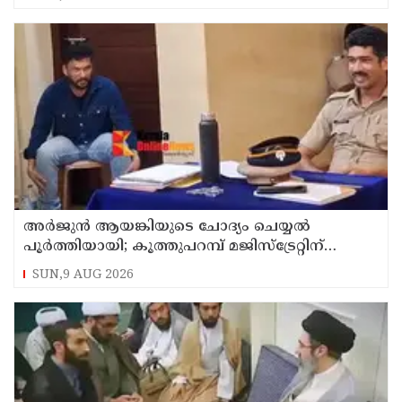
അര്‍ജുന്‍ ആയങ്കിയുടെ ചോദ്യം ചെയ്യല്‍
പൂര്‍ത്തിയായി; കൂത്തുപറമ്പ് മജിസ്ട്രേറ്റിന്
മുൻപില്‍ ഹാജരാക്കും
SUN,9 AUG 2026