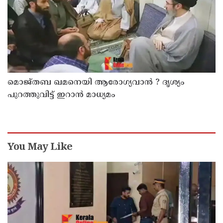
മൊജ്തബ ഖമനെയി ആരോഗ്യവാന്‍ ? ദൃശ്യം
പുറത്തുവിട്ട് ഇറാന്‍ മാധ്യമം
You May Like