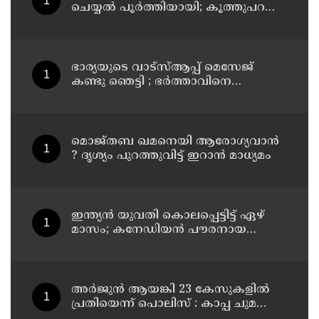
ചെയ്യല്‍ പൂര്‍ത്തിയായി; കൂത്തുപറമ്പ്
മജിസ്ട്രേറ്റിന് മുൻപില്‍ ഹാജരാക്കും
ഭാര്യയുടെ വാട്സ്ആപ്പ് മെസേജ്
കണ്ടു ഞെട്ടി ; ഭര്‍ത്താവിനെ
കൊലപ്പെടുത്തി മരണം
റോഡപകടമാക്കി മാറ്റാന്‍
കാമുകനുമായി പദ്ധതിയിട്ട
യുവതിയും സുഹൃത്തും ഒളിവില്‍
മൊജ്തബ ഖമനെയി ആരോഗ്യവാന്‍
? ദൃശ്യം പുറത്തുവിട്ട് ഇറാന്‍ മാധ്യമം
ഇന്ത്യന്‍ യുവതി കൊലപ്പെട്ടിട്ട് ഏഴ്
മാസം; കനേഡിയന്‍ പൗരനായ
പങ്കാളി അറസ്റ്റില്‍
അര്‍ജുന്‍ ആയങ്കി 23 കേസുകളില്‍
പ്രതിയെന്ന് പൊലിസ് : കാപ്പ ചുമത്തി
ജയിലില്‍ അടക്കാന്‍ നീക്കം