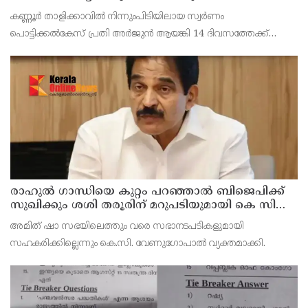
പാരിതോഷികം നൽകുമെന്ന് മന്ത്രി
കണ്ണൂർ താളിക്കാവിൽ നിന്നുംപിടിയിലായ സ്വർണം
പൊട്ടിക്കൽകേസ് പ്രതി അര്‍ജുന്‍ ആയങ്കി 14 ദിവസത്തേക്ക്
റിമാന്‍ഡില്‍. കൂത്തുപറമ്പ് ജുഡീഷ്യൽ ഫസ്ക്ളാസ്
മജിസ്‌ട്രേറ്റാണ് റിമാൻഡ് ചെയ്തത് പ്രതിയെ തലശേരി സബ്
ജയില
രാഹുല്‍ ഗാന്ധിയെ കുറ്റം പറഞ്ഞാല്‍ ബിജെപിക്ക്
സുഖിക്കും ശശി തരൂരിന് മറുപടിയുമായി കെ സി
വേണുഗോപാല്‍
അമിത് ഷാ സഭയിലെത്തും വരെ സഭാനടപടികളുമായി
സഹകരിക്കില്ലെന്നും കെ.സി. വേണുഗോപാല്‍ വ്യക്തമാക്കി.