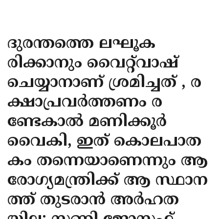
KOZHIKODE
WAYANAD
ദുരന്തത്തെ ലഘൂക
KANNUR
രിക്കാനും വൈറ്റ്‌വാഷ്
KASARAGOD
ചെയ്യാനാണ് ശ്രമിച്ചത് , ര
ക്ഷാപ്രവർത്തണം ര
ണ്ടേകാൽ മണിക്കൂർ
വൈകി, ഇത് കൊലപാത
കം തന്നെയാണെന്നും ആ
രോഗ്യമന്ത്രിക്ക് ആ സ്ഥാന
ത്ത് തുടരാൻ അർഹത