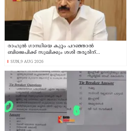
രാഹുല്‍ ഗാന്ധിയെ കുറ്റം പറഞ്ഞാല്‍
ബിജെപിക്ക് സുഖിക്കും ശശി തരൂരിന്
മറുപടിയുമായി കെ സി വേണുഗോപാല്‍
SUN,9 AUG 2026