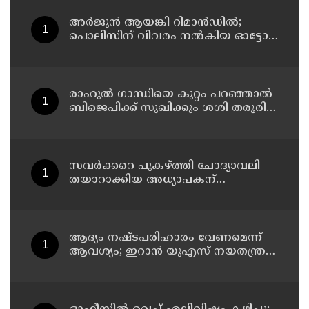
കസ്റ്റഡിയിൽ
അര്‍ജുന്‍ ആയങ്കി റിമാന്‍ഡില്‍;
പൊലിസിന് വിവരം നൽകിയ ഓട്ടോ
ഡ്രൈവർക്ക് ഒരു ലക്ഷം
പാരിതോഷികം നൽകുമെന്ന് മന്ത്രി
രാഹുല്‍ ഗാന്ധിയെ കുറ്റം പറഞ്ഞാല്‍
ബിജെപിക്ക് സുഖിക്കും ശശി തരൂരിന്
മറുപടിയുമായി കെ സി
വേണുഗോപാല്‍
സവര്‍ക്കറെ പുകഴ്ത്തി ചോദ്യാവലി
തയാറാക്കിയ അധ്യാപകന്
സസ്‌പെന്‍ഷന്‍
ആദ്യം നഷ്ടപരിഹാരം വേണമെന്ന്
ആവശ്യം; ഇറാന്‍ യുഎസ് നയതന്ത്ര
നീക്കങ്ങളില്‍ അനിശ്ചിതത്വം