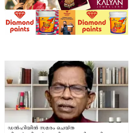
ഡൽഹിയിൽ സമരം ചെയ്ത