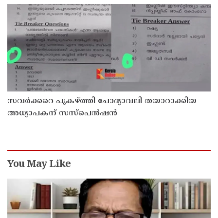
വേണുഗോപാല്‍
സവര്‍ക്കറെ പുകഴ്ത്തി ചോദ്യാവലി തയാറാക്കിയ
അധ്യാപകന് സസ്‌പെന്‍ഷന്‍
You May Like