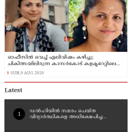
ഓഫീസില്‍ വെച്ച് എലിവിഷം കഴിച്ചു;
ചികിത്സയിലിരുന്ന കാസര്‍കോട് കളക്ടറേറ്റിലെ
സീനിയര്‍ ക്ലര്‍ക്ക് മരിച്ചു
SUN,9 AUG 2026
Latest
ഡൽഹിയിൽ സമരം ചെയ്ത
വിദ്യാർത്ഥികളെ അധിക്ഷേപിച്ച
കേസില്‍ സംഘപരിവാർ
സഹയാത്രികൻ ടി ജി മോഹന്‍ദാസ്