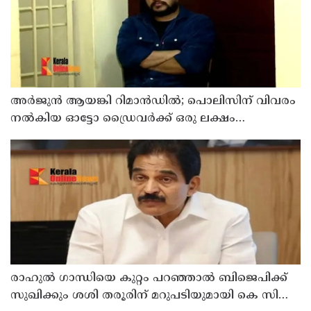
അര്‍ജുന്‍ ആയങ്കി റിമാന്‍ഡില്‍; പൊലിസിന് വിവരം
നൽകിയ ഓട്ടോ ഡ്രൈവർക്ക് ഒരു ലക്ഷം
പാരിതോഷികം നൽകുമെന്ന് മന്ത്രി
രാഹുല്‍ ഗാന്ധിയെ കുറ്റം പറഞ്ഞാല്‍ ബിജെപിക്ക്
സുഖിക്കും ശശി തരൂരിന് മറുപടിയുമായി കെ സി