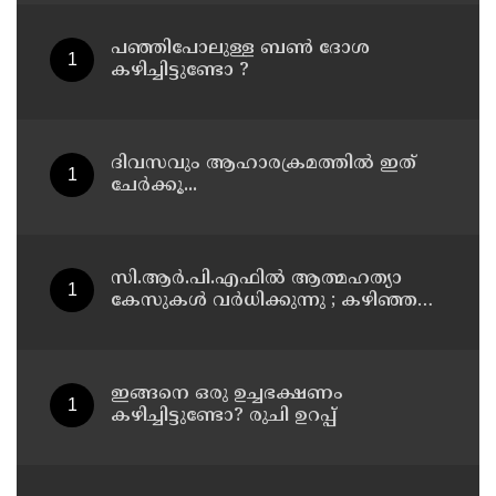
പഞ്ഞിപോലുള്ള ബൺ ദോശ
കഴിച്ചിട്ടുണ്ടോ ?
ദിവസവും ആഹാരക്രമത്തിൽ ഇത്
ചേർക്കൂ...
സി.ആർ.പി.എഫിൽ ആത്മഹത്യാ
കേസുകൾ വർധിക്കുന്നു ; കഴിഞ്ഞ
വർഷം ജീവനൊടുക്കിയത് 59 പേർ
ഇങ്ങനെ ഒരു ഉച്ചഭക്ഷണം
കഴിച്ചിട്ടുണ്ടോ? രുചി ഉറപ്പ്