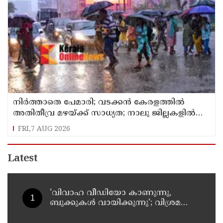
നിർത്താതെ പേമാരി; വടക്കന്‍ കേരളത്തില്‍
അതിതീവ്ര മഴയ്ക്ക് സാധ്യത; നാലു ജില്ലകളില്‍
റെഡ് അലര്‍ട്ട്
FRI,7 AUG 2026
Latest
'വിവാഹ വീഡിയോ കാണുന്നു,
ബുക്കുകള്‍ വായിക്കുന്നു'; വിശ്രമ
ജീവിതത്തെക്കുറിച്ച് രശ്മിക മന്ദാന