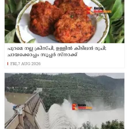
പുറമെ നല്ല ക്രിസ്പി, ഉള്ളിൽ കിടിലൻ രുചി;
ചായക്കൊപ്പം സൂപ്പർ സ്നാക്ക്
FRI,7 AUG 2026