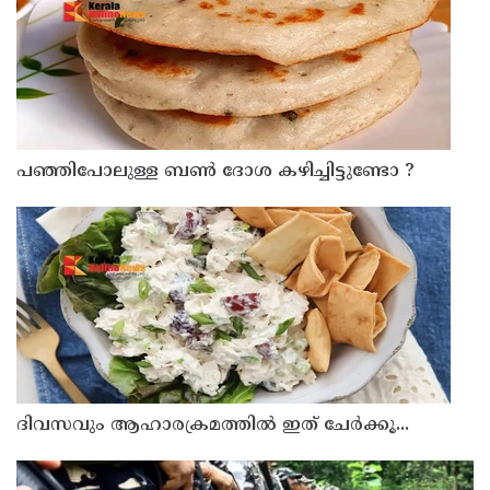
പഞ്ഞിപോലുള്ള ബൺ ദോശ കഴിച്ചിട്ടുണ്ടോ ?
ദിവസവും ആഹാരക്രമത്തിൽ ഇത് ചേർക്കൂ...