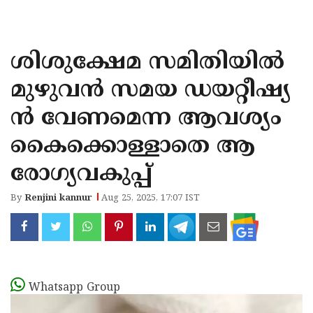
KOZHIKODE
WAYANAD
ശിശുക്ഷേമ സമിതിയില്‍
KANNUR
മുഴുവൻ സമയ ഡയറ്റീഷ്യ
KASARAGOD
ൻ വേണമെന്ന ആവശ്യം
കൈക്കൊള്ളാതെ ആ
രോഗ്യവകുപ്പ്
By
Renjini kannur
Aug 25, 2025, 17:07 IST
Whatsapp Group