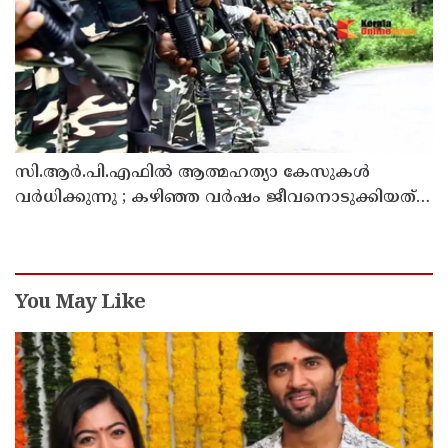
സി.ആർ.പി.എഫിൽ ആത്മഹത്യാ കേസുകൾ
വർധിക്കുന്നു ; കഴിഞ്ഞ വർഷം ജീവനൊടുക്കിയത്
59 പേർ
You May Like