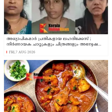
അധ്യാപികമാര്‍ പ്രതികളായ ലഹരിക്കേസ് ;
നിർണായക ചാറ്റുകളും ചിത്രങ്ങളും അന്വേഷണ
സംഘത്തിന്
FRI,7 AUG 2026