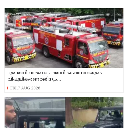
ദുരന്തനിവാരണം : അഗ്നിരക്ഷസേനയുടെ
വിപുലീകരണത്തിനും
ആധുനികവത്കരണത്തിനുമായി 64.21 കോടി
FRI,7 AUG 2026
രൂപ കൂടി അനുവദിച്ചു