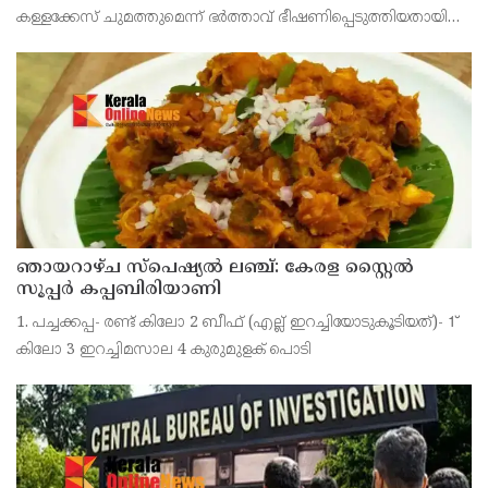
ട്രാക്ക് കോടതി
കള്ളക്കേസ് ചുമത്തുമെന്ന് ഭർത്താവ് ഭീഷണിപ്പെടുത്തിയതായി
ആരോപിക്കുന്ന ഫോൺ സന്ദേശം ഫോറൻസിക് ലാബ് മുഖേന
പരിശോധിച്ച് റിപ്പോർട്ട് കോടതിയിൽ സമർപ്പിക്കണമെന്
ഞായറാഴ്ച സ്പെഷ്യൽ ലഞ്ച്: കേരള സ്റ്റൈൽ
സൂപ്പർ കപ്പബിരിയാണി
1. പച്ചക്കപ്പ- രണ്ട് കിലോ 2 ബീഫ് (എല്ല് ഇറച്ചിയോടുകൂടിയത്)- 1്
കിലോ 3 ഇറച്ചിമസാല 4 കുരുമുളക് പൊടി