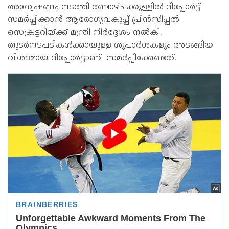
അന്വേഷണം നടത്തി രണ്ടാഴ്ചക്കുള്ളിൽ റിപ്പോർട്ട്
സമർപ്പിക്കാൻ ആരോഗ്യവകുപ്പ് പ്രിൻസിപ്പൽ
സെക്രട്ടറിയ്ക്ക് മന്ത്രി നിർദ്ദേശം നൽകി.
തുടർനടപടികൾക്കായുള്ള ശുപാർശകളും അടങ്ങിയ
വിശദമായ റിപ്പോർട്ടാണ് സമർപ്പിക്കേണ്ടത്.