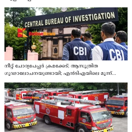
നീറ്റ് ചോദ്യപേപ്പര്‍ ക്രമക്കേട്; ആസൂത്രിത
ഗൂഢാലോചനയുണ്ടായി; എന്‍ടിഎയിലെ മൂന്ന്
സബ്ജക്ട് വിദഗ്ധര്‍ക്ക് പങ്കുണ്ടെന്ന നിർണായക
കണ്ടെത്തലുമായി സിബിഐ