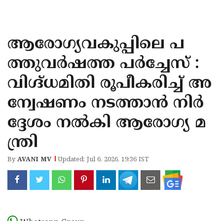
KOZHIKODE
WAYANAD
ആരോഗ്യവകുപ്പിലെ പ
KANNUR
ത്തുവർഷത്ത പർച്ചേസ് :
KASARAGOD
വിഗ്ദ്ധമിതി രൂപീകരിച്ച് അ
ന്വേഷണം നടത്താൻ നിർ
ദ്ദേശം നൽകി ആരോഗ്യ മ
ന്ത്രി
By
AVANI MV
Updated: Jul 6, 2026, 19:36 IST