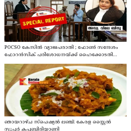
POCSO കേസിൽ വ്യാജപരാതി ; ഫോൺ സന്ദേശം
ഫോറൻസിക് പരിശോധനയ്ക്ക് ഹൈക്കോടതി
നിർദേശം; പ്രതിയെ വെറുതെവിട്ട് ആലുവ ഫാസ്റ്റ്
ട്രാക്ക് കോടതി
ഞായറാഴ്ച സ്പെഷ്യൽ ലഞ്ച്: കേരള സ്റ്റൈൽ
സൂപ്പർ കപ്പബിരിയാണി