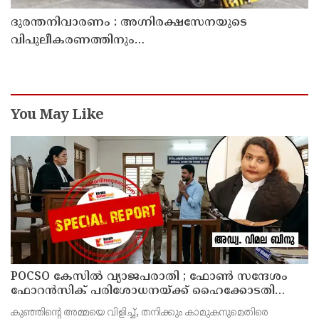
ദുരന്തനിവാരണം : അഗ്നിരക്ഷസേനയുടെ
വിപുലീകരണത്തിനും
ആധുനികവത്കരണത്തിനുമായി 64.21 കോടി രൂപ
കൂടി അനുവദിച്ചു
You May Like
POCSO കേസിൽ വ്യാജപരാതി ; ഫോൺ സന്ദേശം
ഫോറൻസിക് പരിശോധനയ്ക്ക് ഹൈക്കോടതി
നിർദേശം; പ്രതിയെ വെറുതെവിട്ട് ആലുവ ഫാസ്റ്റ്
കുഞ്ഞിന്റെ അമ്മയെ വിളിച്ച്, തനിക്കും കാമുകനുമെതിരെ