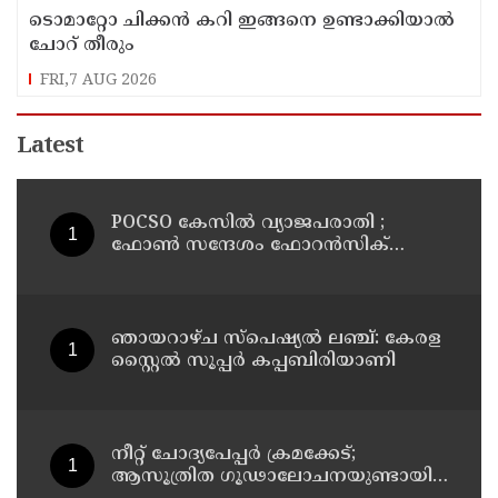
ടൊമാറ്റോ ചിക്കൻ കറി ഇങ്ങനെ ഉണ്ടാക്കിയാൽ
ചോറ് തീരും
FRI,7 AUG 2026
Latest
POCSO കേസിൽ വ്യാജപരാതി ;
ഫോൺ സന്ദേശം ഫോറൻസിക്
പരിശോധനയ്ക്ക് ഹൈക്കോടതി
നിർദേശം; പ്രതിയെ വെറുതെവിട്ട്
ആലുവ ഫാസ്റ്റ് ട്രാക്ക് കോടതി
ഞായറാഴ്ച സ്പെഷ്യൽ ലഞ്ച്: കേരള
സ്റ്റൈൽ സൂപ്പർ കപ്പബിരിയാണി
നീറ്റ് ചോദ്യപേപ്പര്‍ ക്രമക്കേട്;
ആസൂത്രിത ഗൂഢാലോചനയുണ്ടായി;