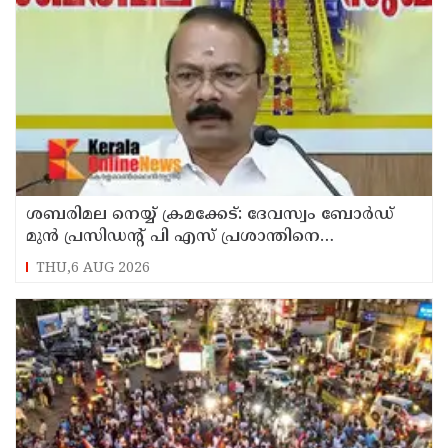
ശബരിമല നെയ്യ് ക്രമക്കേട്: ദേവസ്വം ബോര്‍ഡ്
മുന്‍ പ്രസിഡന്റ് പി എസ് പ്രശാന്തിനെ
പ്രതിയാക്കും: ദേവസ്വം വിജിലന്‍സ്
THU,6 AUG 2026