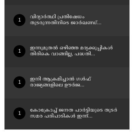
വിജിലന്‍സ്
വിദ്യാര്‍ത്ഥി പ്രതിഷേധം
തുടരുന്നതിനിടെ ജാര്‍ഖണ്ഡ്
നിയമസഭാ പരിസരത്ത്
നിരോധനാജ്ഞ
ഇന്നുമുതല്‍ ഒഴിഞ്ഞ മദ്യക്കുപ്പികള്‍
തിരികെ വാങ്ങില്ല, പദ്ധതി
നിര്‍ത്തലാക്കിയെന്ന് നോട്ടീസ്
പ്രദര്‍ശിപ്പിക്കും
ഇനി ആക്രമിച്ചാല്‍ ഗള്‍ഫ്
രാജ്യങ്ങളിലെ ഊര്‍ജ
അടിസ്ഥാനസൗകര്യങ്ങളും
സൈനികതാവളങ്ങളും ലക്ഷ്യമിടും';
അമേരിക്കയ്ക്ക് ഇറാന്റെ മുന്നറിയിപ്പ്
കോക്രോച്ച് ജനത പാര്‍ട്ടിയുടെ തുടര്‍
സമര പരിപാടികള്‍ ഇന്ന്
പ്രഖ്യാപിക്കും