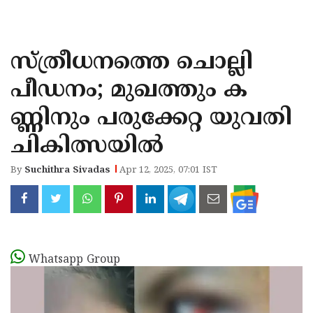
KOZHIKODE
WAYANAD
സ്ത്രീധനത്തെ ചൊല്ലി
KANNUR
പീഡനം; മുഖത്തും ക
KASARAGOD
ണ്ണിനും പരുക്കേറ്റ യുവതി
ചികിത്സയില്‍
By
Suchithra Sivadas
Apr 12, 2025, 07:01 IST
Whatsapp Group