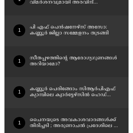
വിമർശനവുമായി അരവിന്ദ്
കെജ്‌രിവാൾ
പി എഫ് പെൻഷനേഴ്സ് അസോ:
കണ്ണൂർ ജില്ലാ സമ്മേളനം തുടങ്ങി
സീതപ്പഴത്തിന്റെ ആരോഗ്യഗുണങ്ങൾ
അറിയാമോ?
കണ്ണൂര്‍ പെരിങ്ങോം സിആര്‍പിഎഫ്
ക്യാമ്പിലെ ക്വാര്‍ട്ടേഴ്സില്‍ ഹെഡ്
കോണ്‍സ്റ്റബിളിനെ മരിച്ച നിലയില്‍
കണ്ടെത്തി
ചൈനയുടെ അവകാശവാദങ്ങൾക്ക്
തിരിച്ചടി ; അരുണാചൽ പ്രദേശിലെ 27
സ്ഥലങ്ങൾക്ക് ഔദ്യോഗിക പേരുകൾ