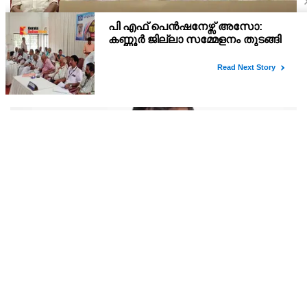
വ്യാപാര-സാമൂഹിക രംഗങ്ങൾക്ക് ഇനി പുതിയ
വേദി;തളിപ്പറമ്പ് ചേംബർ ഓഫ് കൊമേഴ്‌സിന്റെ
ഓഫീസും കോൺഫറൻസ് ഹാളും ഒരുങ്ങി
ചേംബർ ഓഫ് കൊമേഴ്‌സിന്റെ പുതിയ ഓഫീസും കോൺഫറൻസ്
ഹാളും യാഥാർഥ്യമാകുന്നതോടെ തളിപ്പറമ്പിന്റെ വ്യാപാര,
വ്യവസായ, സാമൂഹിക മേഖലകളുടെ വളർച്ചയ്ക്ക് പുതിയ
സാധ്യതകൾ തുറക്കും. പരിശീലന പരിപാടികൾ, സെമിനാറുകൾ,
ബിസിനസ
നരേന്ദ്ര മോദിക്കെതിരെ രൂക്ഷ വിമർശനവുമായി
അരവിന്ദ് കെജ്‌രിവാൾ
റഷ്യൻ എണ്ണയും വാതകവും വാങ്ങുന്ന രാജ്യങ്ങൾക്കമേൽ
കൂടുതൽ കടുത്ത ഉപരോധങ്ങൾ ഏർപ്പെടുത്തുന്നതിനുള്ള ബിൽ