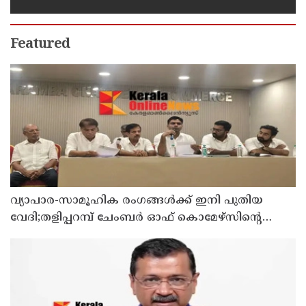
നൽകി ഇന്ത്യ
Featured
വ്യാപാര-സാമൂഹിക രംഗങ്ങൾക്ക് ഇനി പുതിയ
വേദി;തളിപ്പറമ്പ് ചേംബർ ഓഫ് കൊമേഴ്‌സിന്റെ
ഓഫീസും കോൺഫറൻസ് ഹാളും ഒരുങ്ങി