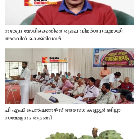
നരേന്ദ്ര മോദിക്കെതിരെ രൂക്ഷ വിമർശനവുമായി
അരവിന്ദ് കെജ്‌രിവാൾ
പി എഫ് പെൻഷനേഴ്സ് അസോ: കണ്ണൂർ ജില്ലാ
സമ്മേളനം തുടങ്ങി