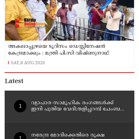
അകലാപ്പുഴയെ ടൂറിസം ഡെസ്റ്റിനേഷന്‍
കേന്ദ്രമാക്കും : മന്ത്രി പി.സി വിഷ്ണുനാഥ്
SAT,8 AUG 2026
Latest
വ്യാപാര-സാമൂഹിക രംഗങ്ങൾക്ക്
ഇനി പുതിയ വേദി;തളിപ്പറമ്പ് ചേംബർ
ഓഫ് കൊമേഴ്‌സിന്റെ ഓഫീസും
കോൺഫറൻസ് ഹാളും ഒരുങ്ങി
നരേന്ദ്ര മോദിക്കെതിരെ രൂക്ഷ