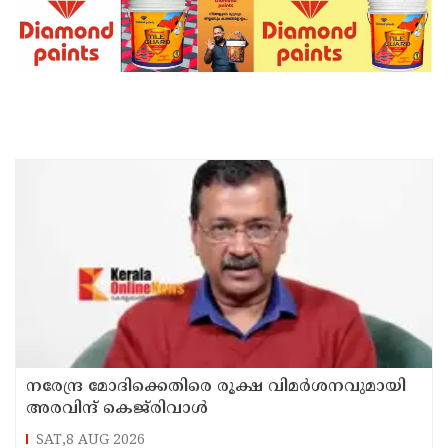
നരേന്ദ്ര മോദിക്കെതിരെ രൂക്ഷ വിമർശനവുമായി
അരവിന്ദ് കെജ്‌രിവാൾ
SAT,8 AUG 2026