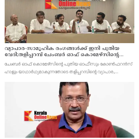
വ്യാപാര-സാമൂഹിക രംഗങ്ങൾക്ക് ഇനി പുതിയ
വേദി;തളിപ്പറമ്പ് ചേംബർ ഓഫ് കൊമേഴ്‌സിന്റെ
ഓഫീസും കോൺഫറൻസ് ഹാളും ഒരുങ്ങി
ചേംബർ ഓഫ് കൊമേഴ്‌സിന്റെ പുതിയ ഓഫീസും കോൺഫറൻസ്
ഹാളും യാഥാർഥ്യമാകുന്നതോടെ തളിപ്പറമ്പിന്റെ വ്യാപാര,
വ്യവസായ, സാമൂഹിക മേഖലകളുടെ വളർച്ചയ്ക്ക് പുതിയ
സാധ്യതകൾ തുറക്കും. പരിശീലന പരിപാടികൾ, സെമിനാറുകൾ,
ബിസിനസ