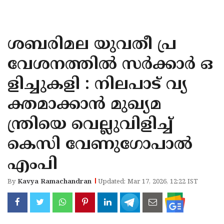
KOZHIKODE
WAYANAD
ശബരിമല യുവതീ പ്ര
KANNUR
വേശനത്തിൽ സർക്കാർ ഒ
KASARAGOD
ളിച്ചുകളി : നിലപാട് വ്യ
ക്തമാക്കാന്‍ മുഖ്യമ
ന്ത്രിയെ വെല്ലുവിളിച്ച്
കെസി വേണുഗോപാല്‍
എംപി
By
Kavya Ramachandran
Updated: Mar 17, 2026, 12:22 IST