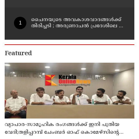
കണ്ടെത്തി
ചൈനയുടെ അവകാശവാദങ്ങൾക്ക്
തിരിച്ചടി ; അരുണാചൽ പ്രദേശിലെ 27
സ്ഥലങ്ങൾക്ക് ഔദ്യോഗിക പേരുകൾ
നൽകി ഇന്ത്യ
Featured
വ്യാപാര-സാമൂഹിക രംഗങ്ങൾക്ക് ഇനി പുതിയ
വേദി;തളിപ്പറമ്പ് ചേംബർ ഓഫ് കൊമേഴ്‌സിന്റെ