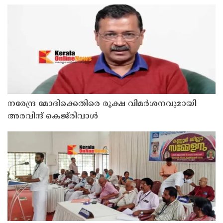
ഓഫീസും കോൺഫറൻസ് ഹാളും ഒരുങ്ങി
നരേന്ദ്ര മോദിക്കെതിരെ രൂക്ഷ വിമർശനവുമായി
അരവിന്ദ് കെജ്‌രിവാൾ