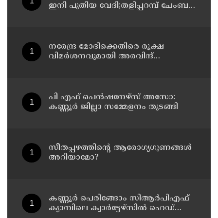
ഇനി പുതിയ വേദി;തളിപ്പറമ്പ് ചേംബർ
ഓഫ് കൊമേഴ്‌സിന്റെ ഓഫീസും
കോൺഫറൻസ് ഹാളും ഒരുങ്ങി
നരേന്ദ്ര മോദിക്കെതിരെ രൂക്ഷ
വിമർശനവുമായി അരവിന്ദ്
കെജ്‌രിവാൾ
പി എഫ് പെൻഷനേഴ്സ് അസോ:
കണ്ണൂർ ജില്ലാ സമ്മേളനം തുടങ്ങി
സീതപ്പഴത്തിന്റെ ആരോഗ്യഗുണങ്ങൾ
അറിയാമോ?
കണ്ണൂര്‍ പെരിങ്ങോം സിആര്‍പിഎഫ്
ക്യാമ്പിലെ ക്വാര്‍ട്ടേഴ്സില്‍ ഹെഡ്
കോണ്‍സ്റ്റബിളിനെ മരിച്ച നിലയില്‍