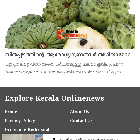
സീതപ്പഴത്തിന്റെ ആരോഗ്യഗുണങ്ങൾ അറിയാമോ?
പുതുതലമുറയ്ക്ക് അത്ര പരിചയമുള്ള ഫലമല്ലെങ്കിലും പണ്ട്
കാലത്ത് സുലഭമായി നമ്മുടെ പരിസരങ്ങളിൽ ഉണ്ടായിരുന്ന
പഴമാണ് സീതപ്പഴം.ശ്വാസകോശത്തിന്റെ ആരോഗ്യത്തിനും
ആസ്ത്മ അടക്കമുള്ള പ്രശ്‌നങ്ങൾക്കും സീതപ്പഴം ഗുണകര
Explore Kerala Onlinenews
Home
About Us
Privacy Policy
Contact Us
Grievance Redressal