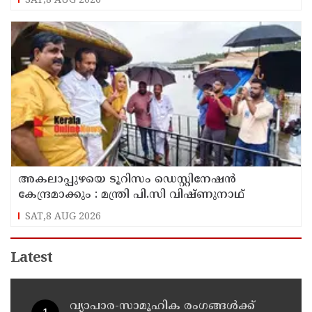
SAT,8 AUG 2026
അകലാപ്പുഴയെ ടൂറിസം ഡെസ്റ്റിനേഷന്‍
കേന്ദ്രമാക്കും : മന്ത്രി പി.സി വിഷ്ണുനാഥ്
SAT,8 AUG 2026
Latest
വ്യാപാര-സാമൂഹിക രംഗങ്ങൾക്ക്