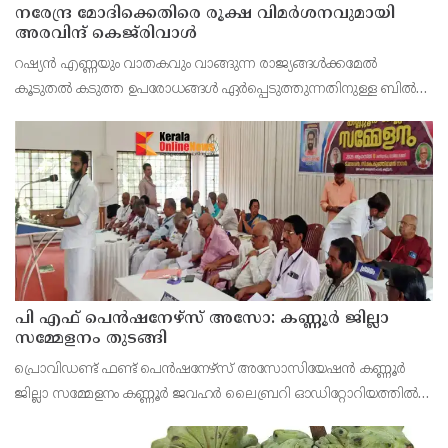
നരേന്ദ്ര മോദിക്കെതിരെ രൂക്ഷ വിമർശനവുമായി
അരവിന്ദ് കെജ്‌രിവാൾ
റഷ്യൻ എണ്ണയും വാതകവും വാങ്ങുന്ന രാജ്യങ്ങൾക്കമേൽ
കൂടുതൽ കടുത്ത ഉപരോധങ്ങൾ ഏർപ്പെടുത്തുന്നതിനുള്ള ബിൽ
പാസാക്കാൻ യു.എസ് സെനറ്റിൽ നീക്കം നടത്തുന്നതിനിടെ,
ഇന്ത്യൻ പ്രധാനമന്ത്രി നരേന്ദ്ര മോദിക്കെതിരെ രൂക്ഷ
പി എഫ് പെൻഷനേഴ്സ് അസോ: കണ്ണൂർ ജില്ലാ
സമ്മേളനം തുടങ്ങി
പ്രൊവിഡണ്ട് ഫണ്ട് പെൻഷനേഴ്സ് അസോസിയേഷൻ കണ്ണൂർ
ജില്ലാ സമ്മേളനം കണ്ണൂർ ജവഹർ ലൈബ്രറി ഓഡിറ്റോറിയത്തിൽ
വി കെ സനോജ് എം എൽ എ ഉൽഘാടനം ചെയ്തു. പ്രസിഡണ്ട് പി
ഭരതൻ അദ്ധ്യക്ഷത വഹിച്ചു.