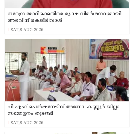
നരേന്ദ്ര മോദിക്കെതിരെ രൂക്ഷ വിമർശനവുമായി
അരവിന്ദ് കെജ്‌രിവാൾ
SAT,8 AUG 2026
പി എഫ് പെൻഷനേഴ്സ് അസോ: കണ്ണൂർ ജില്ലാ
സമ്മേളനം തുടങ്ങി
SAT,8 AUG 2026