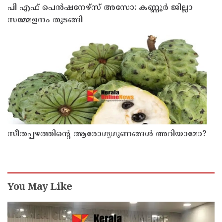
പി എഫ് പെൻഷനേഴ്സ് അസോ: കണ്ണൂർ ജില്ലാ
സമ്മേളനം തുടങ്ങി
സീതപ്പഴത്തിന്റെ ആരോഗ്യഗുണങ്ങൾ അറിയാമോ?
You May Like