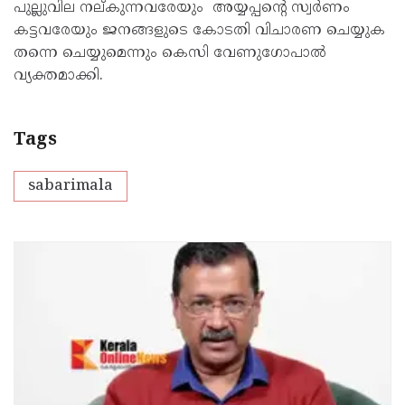
പുല്ലുവില നല്കുന്നവരേയും അയ്യപ്പന്റെ സ്വർണം
കട്ടവരേയും ജനങ്ങളുടെ കോടതി വിചാരണ ചെയ്യുക
തന്നെ ചെയ്യുമെന്നും കെസി വേണുഗോപാൽ
വ്യക്തമാക്കി.
Tags
sabarimala