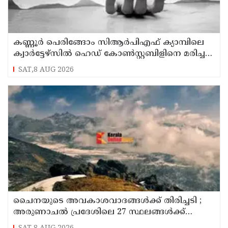
കണ്ണൂര്‍ പെരിങ്ങോം സിആര്‍പിഎഫ് ക്യാമ്പിലെ
ക്വാര്‍ട്ടേഴ്സില്‍ ഹെഡ് കോണ്‍സ്റ്റബിളിനെ മരിച്ച
നിലയില്‍ കണ്ടെത്തി
SAT,8 AUG 2026
ചൈനയുടെ അവകാശവാദങ്ങൾക്ക് തിരിച്ചടി ;
അരുണാചൽ പ്രദേശിലെ 27 സ്ഥലങ്ങൾക്ക്
ഔദ്യോഗിക പേരുകൾ നൽകി ഇന്ത്യ