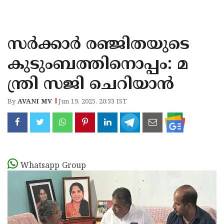
KOZHIKODE
WAYANAD
സര്‍ക്കാര്‍ രഞ്ജിതയുടെ
KANNUR
കുടുംബത്തിനൊപ്പം: മ
KASARAGOD
ന്ത്രി സജി ചെറിയാന്‍
By
AVANI MV
Jun 19, 2025, 20:33 IST
Whatsapp Group