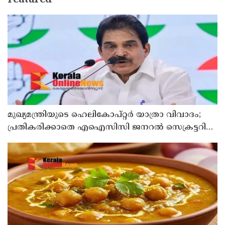
Featured
മുഖ്യമന്ത്രിയുടെ ഹെലികോപ്റ്റര്‍ യാത്രാ വിവാദം;
പ്രതികരിക്കാതെ എഐസിസി ജനറല്‍ സെക്രട്ടറി
കെ സി വേണുഗോപാല്‍