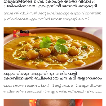
മുഖ്യമന്ത്രിയുടെ ഹെലികോപ്റ്റര്‍ യാത്രാ വിവാദം;
പ്രതികരിക്കാതെ എഐസിസി ജനറല്‍ സെക്രട്ടറി
കെ സി വേണുഗോപാല്‍
മുഖ്യമന്ത്രി വിഡി സതീശന്റെ ഹെലികോപ്റ്റര്‍ യാത്രാ വിവാദത്തില്‍
പ്രതികരിക്കാതെ എഐസിസി ജനറല്‍ സെക്രട്ടറി കെ സി
വേണുഗോപാല്‍. ബാലിശമായ ഇത്തരം ആരോപണങ്ങളോട്
പ്രതികരിക്കാനില്ലെന്നും ആരോപണങ്ങള്‍ ഉന്നയിക്കുക എ
ചപ്പാത്തിക്കും അപ്പത്തിനും അടിപൊളി
കോമ്പിനേഷൻ; രുചികരമായ ചന കറി തയ്യാറാക്കാം
ചേരുവകൾ വെള്ളക്കടല (ചന) - 1 കപ്പ് സവാള - 2 എണ്ണം മീഡിയം
അരിഞ്ഞത് വെളുത്തുള്ളി - 5 അല്ലി അരിഞ്ഞത് ഇഞ്ചി - മീഡിയം
കഷ്ണം അരിഞ്ഞത് തക്കാളി - 2 മീഡിയം അരിഞ്ഞത്