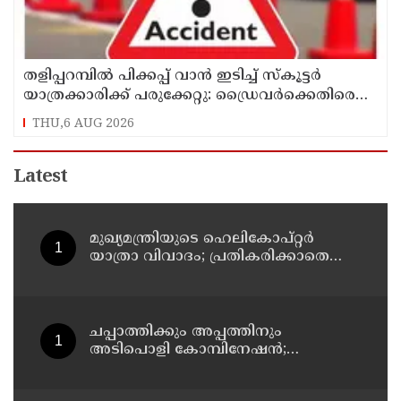
തളിപ്പറമ്പിൽ പിക്കപ്പ് വാൻ ഇടിച്ച് സ്‌കൂട്ടർ
യാത്രക്കാരിക്ക് പരുക്കേറ്റു: ഡ്രൈവർക്കെതിരെ
കേസെടുത്തു
THU,6 AUG 2026
Latest
മുഖ്യമന്ത്രിയുടെ ഹെലികോപ്റ്റര്‍
യാത്രാ വിവാദം; പ്രതികരിക്കാതെ
എഐസിസി ജനറല്‍ സെക്രട്ടറി കെ
സി വേണുഗോപാല്‍
ചപ്പാത്തിക്കും അപ്പത്തിനും
അടിപൊളി കോമ്പിനേഷൻ;
രുചികരമായ ചന കറി തയ്യാറാക്കാം