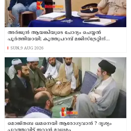
അര്‍ജുന്‍ ആയങ്കിയുടെ ചോദ്യം ചെയ്യല്‍
പൂര്‍ത്തിയായി; കൂത്തുപറമ്പ് മജിസ്ട്രേറ്റിന്
മുൻപില്‍ ഹാജരാക്കും
SUN,9 AUG 2026
മൊജ്തബ ഖമനെയി ആരോഗ്യവാന്‍ ? ദൃശ്യം
പുറത്തുവിട്ട് ഇറാന്‍ മാധ്യമം