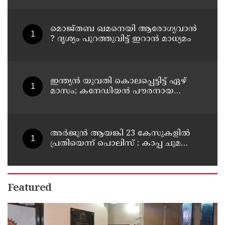
റോഡപകടമാക്കി മാറ്റാന്‍
കാമുകനുമായി പദ്ധതിയിട്ട
യുവതിയും സുഹൃത്തും ഒളിവില്‍
മൊജ്തബ ഖമനെയി ആരോഗ്യവാന്‍
? ദൃശ്യം പുറത്തുവിട്ട് ഇറാന്‍ മാധ്യമം
ഇന്ത്യന്‍ യുവതി കൊലപ്പെട്ടിട്ട് ഏഴ്
മാസം; കനേഡിയന്‍ പൗരനായ
പങ്കാളി അറസ്റ്റില്‍
അര്‍ജുന്‍ ആയങ്കി 23 കേസുകളില്‍
പ്രതിയെന്ന് പൊലിസ് : കാപ്പ ചുമത്തി
ജയിലില്‍ അടക്കാന്‍ നീക്കം
Featured