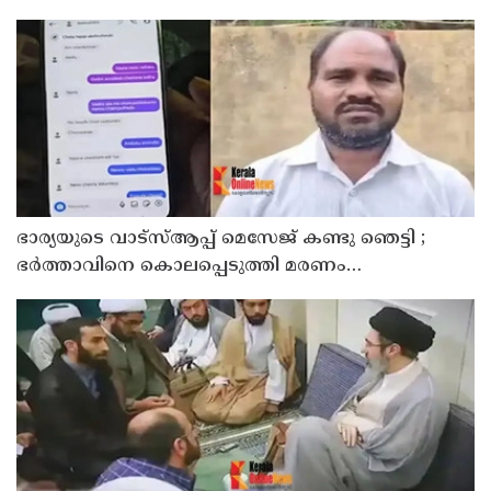
ഹാജരാക്കും
ഭാര്യയുടെ വാട്സ്ആപ്പ് മെസേജ് കണ്ടു ഞെട്ടി ;
ഭര്‍ത്താവിനെ കൊലപ്പെടുത്തി മരണം
റോഡപകടമാക്കി മാറ്റാന്‍ കാമുകനുമായി
പദ്ധതിയിട്ട യുവതിയും സുഹൃത്തും ഒളിവില്‍