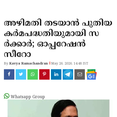
KOZHIKODE
WAYANAD
അഴിമതി തടയാന്‍ പുതിയ
KANNUR
കര്‍മപദ്ധതിയുമായി സ
KASARAGOD
ര്‍ക്കാര്‍; ഓപ്പറേഷന്‍
സീറോ
By
Kavya Ramachandran
May 26, 2026, 14:48 IST
Whatsapp Group