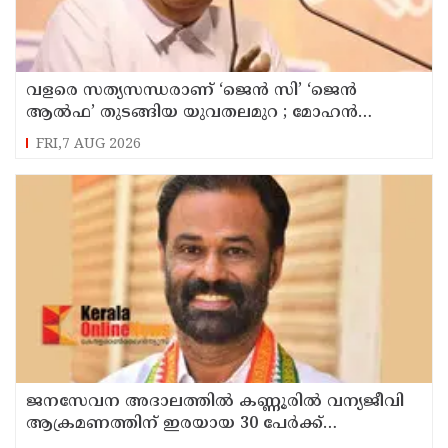
വളരെ സത്യസന്ധരാണ് ‘ജെൻ സി’ ‘ജെൻ
ആൽഫ’ തുടങ്ങിയ യുവതലമുറ ; മോഹൻ
ഭാഗവത്
FRI,7 AUG 2026
ജനസേവന അദാലത്തിൽ കണ്ണൂരിൽ വന്യജീവി
ആക്രമണത്തിന് ഇരയായ 30 പേർക്ക്
സഹായധനം അനുവദിച്ചു