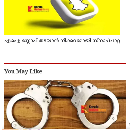
എഐ സ്ലോപ് തടയാൻ നീക്കവുമായി സ്നാപ്ചാറ്റ്
You May Like