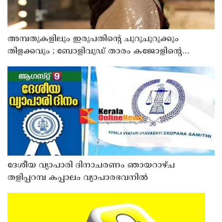
അമ്പതുകളിലും ഇരുപതിന്റെ ചുറുചുറുക്കും
തിളക്കവും ; ബോളിവുഡ് താരം കജോളിന്റെ
ഫിറ്റ്‌നസ് രഹസ്യങ്ങൾ പുറത്ത്
ദേശീയ വ്യാപാരി ദിനാചരണം ഞായറാഴ്ച
തളിപ്പറമ്പ കപ്പാലം വ്യാപാരഭവനിൽ