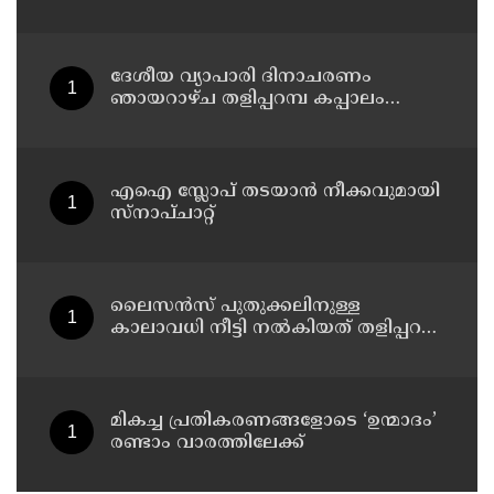
ബോളിവുഡ് താരം കജോളിന്റെ
ഫിറ്റ്‌നസ് രഹസ്യങ്ങൾ പുറത്ത്
ദേശീയ വ്യാപാരി ദിനാചരണം
ഞായറാഴ്ച തളിപ്പറമ്പ കപ്പാലം
വ്യാപാരഭവനിൽ
എഐ സ്ലോപ് തടയാൻ നീക്കവുമായി
സ്നാപ്ചാറ്റ്
ലൈസൻസ് പുതുക്കലിനുള്ള
കാലാവധി നീട്ടി നൽകിയത് തളിപ്പറമ്പ
മുനിസിപ്പലിറ്റിയിൽ;
പ്രാവർത്തികമാകാത്തതിൽ
പ്രതിഷേധിച്ച് വ്യാപാരി വ്യവസായി
സമിതി മുനിസിപ്പൽ കമ്മിറ്റി
മികച്ച പ്രതികരണങ്ങളോടെ ‘ഉന്മാദം’
രണ്ടാം വാരത്തിലേക്ക്