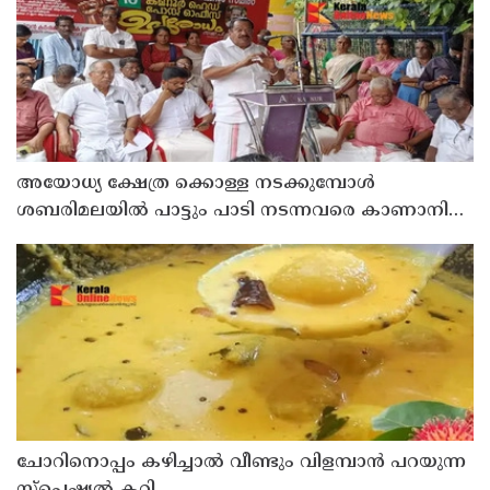
അയോധ്യ ക്ഷേത്ര ക്കൊള്ള നടക്കുമ്പോൾ
ശബരിമലയിൽ പാട്ടും പാടി നടന്നവരെ കാണാനില്ല ;
ഇ.പി.ജയരാജൻ
ചോറിനൊപ്പം കഴിച്ചാൽ വീണ്ടും വിളമ്പാൻ പറയുന്ന
സ്പെഷ്യൽ കറി