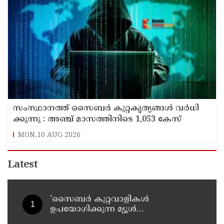
സം​സ്ഥാ​ന​ത്ത് സൈ​ബ​ര്‍ കു​റ്റ​കൃ​ത്യ​ങ്ങ​ൾ വ​ർ​ധി​
ക്കു​ന്നു : അഞ്ച്​ മാസത്തിനിടെ 1,053 കേസ്
MON,10 AUG 2026
Latest
'സൈബര്‍ കുറ്റവാളികള്‍
ഉപയോഗിക്കുന്ന മ്യൂള്‍
അകൗണ്ടുകളില്‍ ജാഗ്രത വേണം' ;