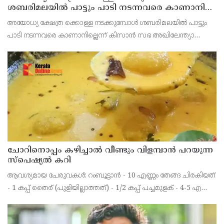
ശബരിമലയിൽ പാട്ടും പാടി നടന്നവരെ കാണാനില്ല ;
ഇ.പി.ജയരാജൻ
അയോധ്യ ക്ഷേത്ര ക്കൊള്ള നടക്കുമ്പോൾ ശബരിമലയിൽ പാട്ടും
പാടി നടന്നവരെ കാണാനില്ലെന്ന് കിസാൻ സഭ അഖിലേന്ത്യാ
വൈസ് പ്രസിഡണ്ട് ഇ.പി.ജയരാജൻ .സംയുക്ത കിസാൻ
മോർച്ചയുടേയും കേന്ദ്ര ട്രേഡ്‌ യൂണിയനുകളുടേയും ആഹ്വാനപ
ചോറിനൊപ്പം കഴിച്ചാൽ വീണ്ടും വിളമ്പാൻ പറയുന്ന
സ്പെഷ്യൽ കറി
ആവശ്യമായ ചേരുവകൾ: റംബൂട്ടാൻ - 10 എണ്ണം തേങ്ങ ചിരകിയത്
- 1 കപ്പ് തൈര് (പുളിയില്ലാത്തത്) - 1/2 കപ്പ് പച്ചമുളക് - 4-5 എണ്ണം
മഞ്ഞൾപ്പൊടി - 1/2 ടീസ്പൂൺ ജീരകം - 1/4 ടീസ്പൂൺ ഉപ്പ് -
ആവശ്യത്തിന് പഞ്ചസാര - 1