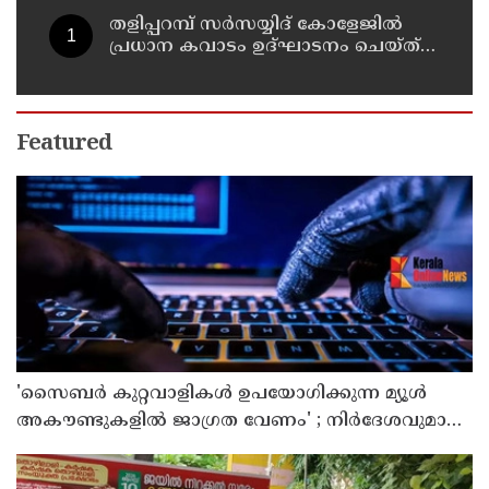
തളിപ്പറമ്പ് സർസയ്യിദ് കോളേജിൽ
പ്രധാന കവാടം ഉദ്ഘാടനം ചെയ്ത്
പൂർവ്വ വിദ്യാർത്ഥിയും വ്യവസായ
മന്ത്രിയുമായ പി കെ കുഞ്ഞാലിക്കുട്ടി
Featured
'സൈബര്‍ കുറ്റവാളികള്‍ ഉപയോഗിക്കുന്ന മ്യൂള്‍
അകൗണ്ടുകളില്‍ ജാഗ്രത വേണം' ; നിര്‍ദേശവുമായി
പൊലീസ്