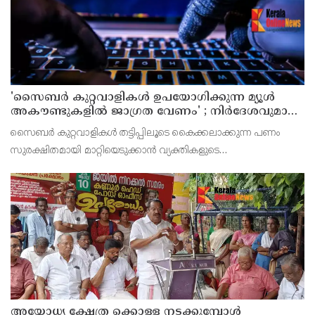
'സൈബര്‍ കുറ്റവാളികള്‍ ഉപയോഗിക്കുന്ന മ്യൂള്‍
അകൗണ്ടുകളില്‍ ജാഗ്രത വേണം' ; നിര്‍ദേശവുമായി
പൊലീസ്
സൈബര്‍ കുറ്റവാളികള്‍ തട്ടിപ്പിലൂടെ കൈക്കലാക്കുന്ന പണം
സുരക്ഷിതമായി മാറ്റിയെടുക്കാന്‍ വ്യക്തികളുടെ
അറിവോടുകൂടിയോ അല്ലാതെയോ ഉപയോഗിക്കുന്ന വാടക ബാങ്ക്
അക്കൗണ്ടുകളായ മ്യൂള്‍ അകൗണ്ടുകളില്‍ ജാഗ്രത വേണമെന്ന
അയോധ്യ ക്ഷേത്ര ക്കൊള്ള നടക്കുമ്പോൾ