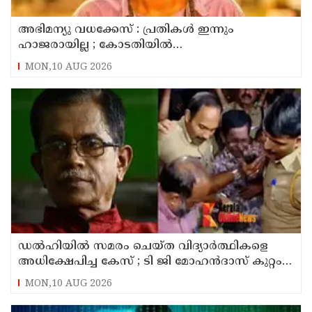
അഭിമന്യു വധക്കേസ് : പ്രതികൾ ഇന്നും
ഹാജരായില്ല ; കോടതിയിൽ
മാധ്യമപ്രവർത്തകരുള്ളതിനാൽ ഹാജരാകാൻ
MON,10 AUG 2026
ബുദ്ധിമുട്ടെന്ന് പ്രതികൾ
ഡൽഹിയിൽ സമരം ചെയ്ത വിദ്യാർത്ഥികളെ
അധിക്ഷേപിച്ച കേസ് ; ടി ജി മോഹൻദാസ് കുറ്റം
സമ്മതിച്ചു
MON,10 AUG 2026