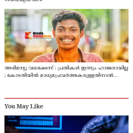
അഭിമന്യു വധക്കേസ് : പ്രതികൾ ഇന്നും ഹാജരായില്ല
; കോടതിയിൽ മാധ്യമപ്രവർത്തകരുള്ളതിനാൽ
ഹാജരാകാൻ ബുദ്ധിമുട്ടെന്ന് പ്രതികൾ
You May Like