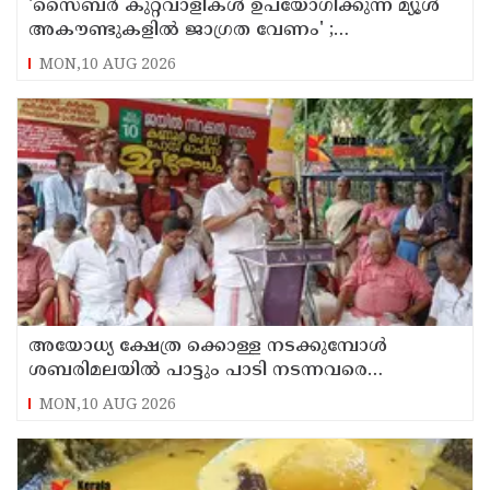
'സൈബര്‍ കുറ്റവാളികള്‍ ഉപയോഗിക്കുന്ന മ്യൂള്‍
അകൗണ്ടുകളില്‍ ജാഗ്രത വേണം' ;
നിര്‍ദേശവുമായി പൊലീസ്
MON,10 AUG 2026
അയോധ്യ ക്ഷേത്ര ക്കൊള്ള നടക്കുമ്പോൾ
ശബരിമലയിൽ പാട്ടും പാടി നടന്നവരെ
കാണാനില്ല ; ഇ.പി.ജയരാജൻ
MON,10 AUG 2026