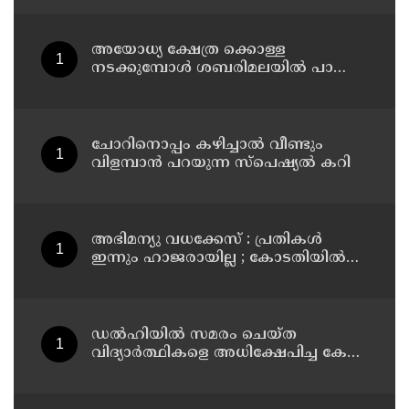
നിര്‍ദേശവുമായി പൊലീസ്
അയോധ്യ ക്ഷേത്ര ക്കൊള്ള
നടക്കുമ്പോൾ ശബരിമലയിൽ പാട്ടും
പാടി നടന്നവരെ കാണാനില്ല ;
ഇ.പി.ജയരാജൻ
ചോറിനൊപ്പം കഴിച്ചാൽ വീണ്ടും
വിളമ്പാൻ പറയുന്ന സ്പെഷ്യൽ കറി
അഭിമന്യു വധക്കേസ് : പ്രതികൾ
ഇന്നും ഹാജരായില്ല ; കോടതിയിൽ
മാധ്യമപ്രവർത്തകരുള്ളതിനാൽ
ഹാജരാകാൻ ബുദ്ധിമുട്ടെന്ന്
പ്രതികൾ
ഡൽഹിയിൽ സമരം ചെയ്ത
വിദ്യാർത്ഥികളെ അധിക്ഷേപിച്ച കേസ്
; ടി ജി മോഹൻദാസ് കുറ്റം സമ്മതിച്ചു