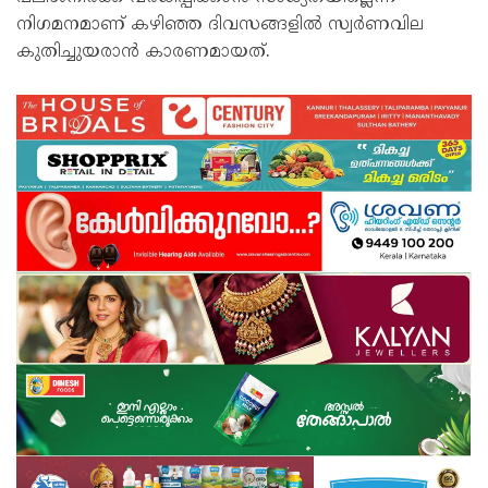
നിഗമനമാണ് കഴിഞ്ഞ ദിവസങ്ങളിൽ സ്വർണവില
കുതിച്ചുയരാൻ കാരണമായത്.