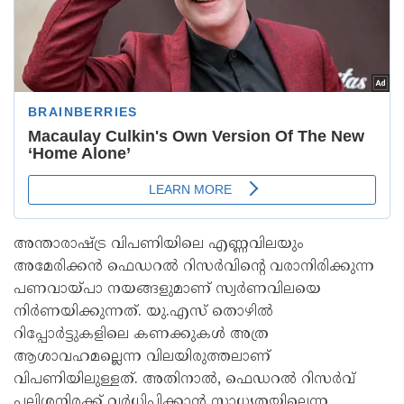
അന്താരാഷ്ട്ര വിപണിയിലെ എണ്ണവിലയും
അമേരിക്കൻ ഫെഡറൽ റിസർവിന്റെ വരാനിരിക്കുന്ന
പണവായ്പാ നയങ്ങളുമാണ് സ്വർണവിലയെ
നിർണയിക്കുന്നത്. യു.എസ് തൊഴിൽ
റിപ്പോർട്ടുകളിലെ കണക്കുകൾ അത്ര
ആശാവഹമല്ലെന്ന വിലയിരുത്തലാണ്
വിപണിയിലുള്ളത്. അതിനാൽ, ഫെഡറൽ റിസർവ്
പലിശനിരക്ക് വർധിപ്പിക്കാൻ സാധ്യതയില്ലെന്ന