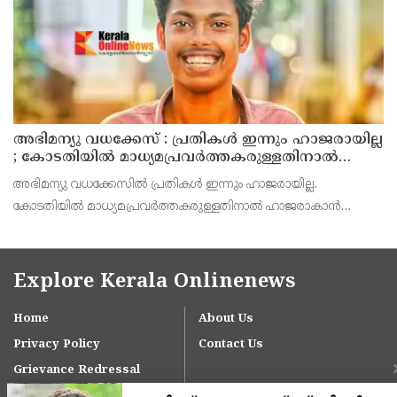
അഭിമന്യു വധക്കേസ് : പ്രതികൾ ഇന്നും ഹാജരായില്ല
; കോടതിയിൽ മാധ്യമപ്രവർത്തകരുള്ളതിനാൽ
ഹാജരാകാൻ ബുദ്ധിമുട്ടെന്ന് പ്രതികൾ
അഭിമന്യു വധക്കേസിൽ പ്രതികൾ ഇന്നും ഹാജരായില്ല.
കോടതിയിൽ മാധ്യമപ്രവർത്തകരുള്ളതിനാൽ ഹാജരാകാൻ
ബുദ്ധിമുട്ടുണ്ടെന്ന് കോടതിയെ അറിയിച്ച് പ്രതികൾ. അഭിഭാഷകൻ
വഴി വിചാരണയിൽ പങ്കെടുക്കാൻ അനുവദിക്കണമെന്നും പ്രതിഭാ
Explore Kerala Onlinenews
Home
About Us
Privacy Policy
Contact Us
Grievance Redressal