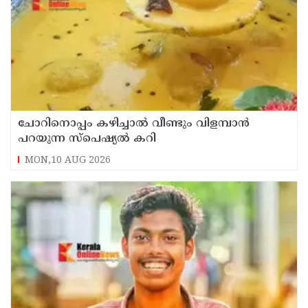
ചോറിനൊപ്പം കഴിച്ചാൽ വീണ്ടും വിളമ്പാൻ
പറയുന്ന സ്പെഷ്യൽ കറി
MON,10 AUG 2026