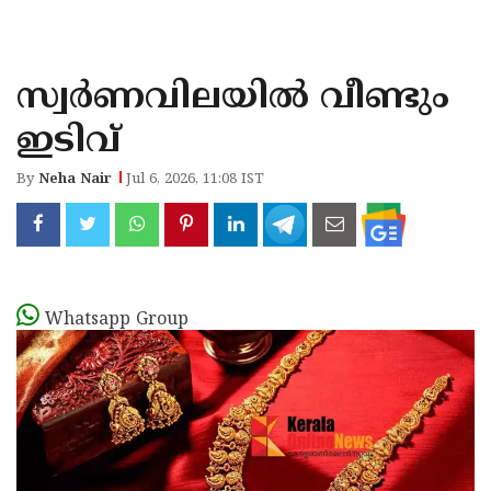
KOZHIKODE
WAYANAD
സ്വർണവിലയിൽ വീണ്ടും
KANNUR
ഇടിവ്
KASARAGOD
By
Neha Nair
Jul 6, 2026, 11:08 IST
Whatsapp Group