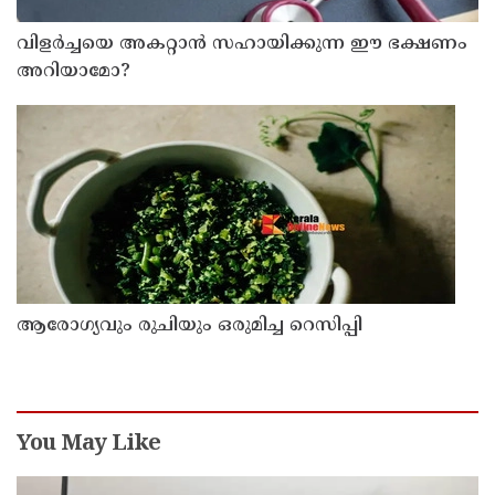
വിളർച്ചയെ അകറ്റാൻ സഹായിക്കുന്ന ഈ ഭക്ഷണം
അറിയാമോ?
ആരോഗ്യവും രുചിയും ഒരുമിച്ച റെസിപ്പി
You May Like