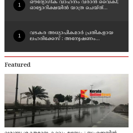
ഔദ്യോഗിക വാഹനം വരാന്‍ വൈകി;
ഓട്ടോറിക്ഷയില്‍ യാത്ര ചെയ്ത്
കേന്ദ്രമന്ത്രി സുരേഷ് ഗോപി
വടകര അധ്യാപികമാര്‍ പ്രതികളായ
ലഹരിക്കേസ് : അന്വേഷണം
സംസ്ഥാനത്തിന് പുറത്തേയ്ക്ക്
Featured