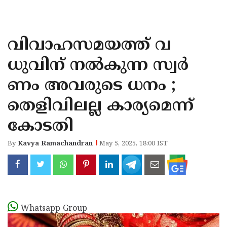
KOZHIKODE
WAYANAD
വിവാഹസമയത്ത് വ
KANNUR
ധുവിന് നൽകുന്ന സ്വർ
KASARAGOD
ണം അവരുടെ ധനം ;
തെളിവിലല്ല കാര്യമെന്ന്
കോടതി
By
Kavya Ramachandran
May 5, 2025, 18:00 IST
Whatsapp Group