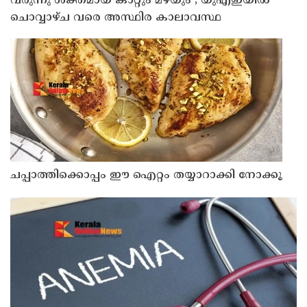
വരുന്നു ശക്തമായ കാറ്റും മഴയും ; യുഎഇയില്‍
ചൊവ്വാഴ്ച വരെ അസ്ഥിര കാലാവസ്ഥ
ചപ്പാത്തിക്കൊപ്പം ഈ ഐറ്റം തയ്യാറാക്കി നോക്കൂ