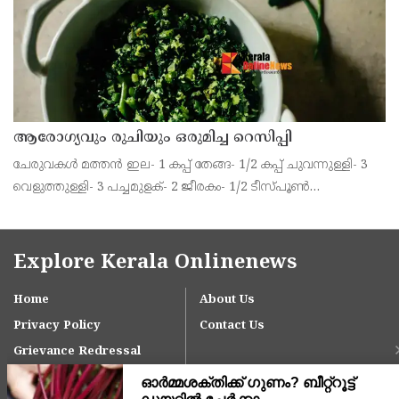
ആരോഗ്യവും രുചിയും ഒരുമിച്ച റെസിപ്പി
ചേരുവകൾ മത്തൻ ഇല- 1 കപ്പ് തേങ്ങ- 1/2 കപ്പ് ചുവന്നുള്ളി- 3
വെളുത്തുള്ളി- 3 പച്ചമുളക്- 2 ജീരകം- 1/2 ടീസ്പൂൺ
മഞ്ഞൾപ്പൊടി- 1/2 ടീസ്പൂൺ ഉപ്പ്- ആവശ്യത്തിന് ഉപ്പ്-
ആവശ്യത്തിന് വെളിച്ചെണ്ണ- ആവശ്യത്തിന് കടുക്
Explore Kerala Onlinenews
Home
About Us
Privacy Policy
Contact Us
Grievance Redressal