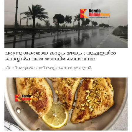
വരുന്നു ശക്തമായ കാറ്റും മഴയും ; യുഎഇയില്‍
ചൊവ്വാഴ്ച വരെ അസ്ഥിര കാലാവസ്ഥ
ചിലയിടങ്ങളില്‍ പൊടിക്കാറ്റിനും സാധ്യതയുണ്ട്.