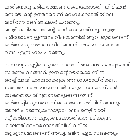
ഇതിനൊരു പരിഹാരമാണ് ഹൈക്കോടതി ഡിവിഷൻ
ബെഞ്ചിന്റെ ഉത്തരവെന്ന് ഹൈക്കോടതിയിലെ
മുതിർന്ന അഭിഭാഷകർ പറഞ്ഞു.
തെളിവുനിയമത്തിന്റെ കാർക്കശ്യത്തിനപ്പുറമുള്ള
പരിശോധന ഇത്തരം വിഷയത്തിൽ ആവശ്യമാണെന്ന്
ഓർമ്മിക്കുന്നതാണ് വിധിയെന്ന് അഭിഭാഷകയായ
റീനാ എബ്രഹാം പറഞ്ഞു.
സമ്പാദ്യം കൂട്ടിവെച്ചാണ് മാതാപിതാക്കൾ പലപ്പോഴായി
സ്വർണം വാങ്ങാറ്. ഇതിന്റെയൊക്കെ ബിൽ
തെളിവായി ഹാജരാക്കുക അസാധ്യമായിരിക്കും.
ഇത്തരം സാഹചര്യങ്ങളിൽ കുടുംബകോടതികൾ
യുക്തമായ തീരുമാനമെടുക്കണമെന്ന്
ഓർമ്മിപ്പിക്കുന്നതാണ് ഹൈക്കോടതിവിധിയെന്നും
അവർ പറഞ്ഞു.ഫോട്ടോപോലും തെളിവായി
സ്വീകരിക്കാൻ കുടുംബകോടതികൾ മടിക്കുന്ന
കാലത്ത് ഹൈക്കോടതിവിധി വലിയ
ആശ്വാസമാണെന്ന് അഡ്വ. ബിനി എലിസബത്തും