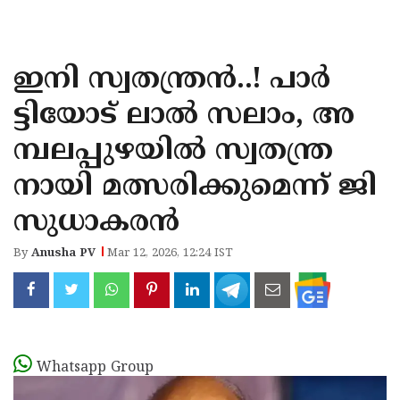
KOZHIKODE
WAYANAD
ഇനി സ്വതന്ത്രൻ..! പാർ
KANNUR
ട്ടിയോട് ലാൽ സലാം, അ
KASARAGOD
മ്പലപ്പുഴയില്‍ സ്വതന്ത്ര
നായി മത്സരിക്കുമെന്ന് ജി
സുധാകരന്‍
By
Anusha PV
Mar 12, 2026, 12:24 IST
Whatsapp Group