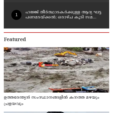
ഉത്തരവായി : മന്ത്രി കെ.മുരളീധരൻ
ഹജ്ജ് തീർത്ഥാടകർക്കുള്ള ആദ്യ ഘട്ട
പണമടയ്ക്കൽ; ഒരാഴ്ച കൂടി സമയം
അനുവദിക്കണം: മന്ത്രി. എൻ.
ഷംസുദ്ദീൻ
Featured
ഉത്തരേന്ത്യൻ സംസ്ഥാനങ്ങളിൽ കനത്ത മഴയും
പ്രളയവും