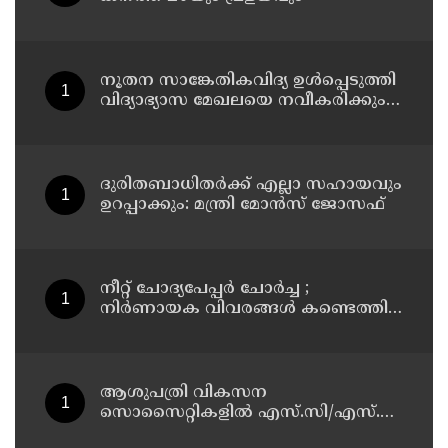
നൂതന സാങ്കേതികവിദ്യ ഉള്‍പ്പെടുത്തി
വിദ്യാഭ്യാസ മേഖലയെ നവീകരിക്കും:
മന്ത്രി എന്‍ ഷംസുദ്ദീന്‍
ദുരിതബാധിതർക്ക് എല്ലാ സഹായവും
ഉറപ്പാക്കും: മന്ത്രി മോൻസ് ജോസഫ്
നീറ്റ് ചോദ്യപേപ്പർ ചോർച്ച ;
നിർണായക വിവരങ്ങൾ കണ്ടെത്തി
സിബിഐ
ആശുപത്രി വികസന
സൊസൈറ്റികളിൽ എസ്.സി/എസ്.ടി,
വനിതാ പ്രാതിനിധ്യം ഉൾപ്പെടുത്തി