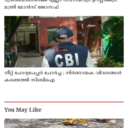
ദുരിതബാധിതർക്ക് എല്ലാ സഹായവും ഉറപ്പാക്കും:
മന്ത്രി മോൻസ് ജോസഫ്
നീറ്റ് ചോദ്യപേപ്പർ ചോർച്ച ; നിർണായക വിവരങ്ങൾ
കണ്ടെത്തി സിബിഐ
You May Like