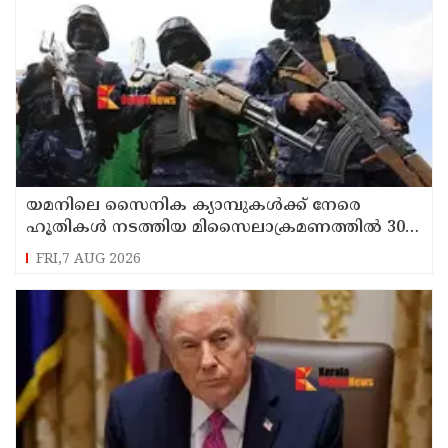
യമനിലെ സൈനിക ക്യാമ്പുകൾക്ക് നേരെ
ഹൂതികൾ നടത്തിയ മിസൈലാക്രമണത്തിൽ 30
സൈനികർ കൊല്ലപ്പെട്ടു
FRI,7 AUG 2026