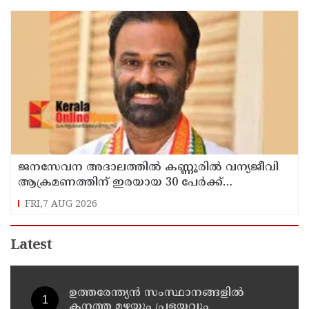
ജനസേവന അദാലത്തിൽ കണ്ണൂരിൽ വന്യജീവി
ആക്രമണത്തിന് ഇരയായ 30 പേർക്ക്
സഹായധനം അനുവദിച്ചു
FRI,7 AUG 2026
Latest
ഉത്തരേന്ത്യൻ സംസ്ഥാനങ്ങളിൽ
കനത്ത മഴയും പ്രളയവും