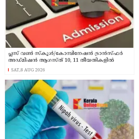
പ്ലസ് വൺ സ്‌കൂൾ/കോമ്പിനേഷൻ ട്രാൻസ്ഫർ
അഡ്മിഷൻ ആഗസ്ത് 10, 11 തീയതികളിൽ
SAT,8 AUG 2026