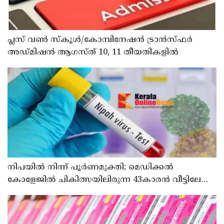
പ്ലസ് വൺ സ്‌കൂൾ/കോമ്പിനേഷൻ ട്രാൻസ്ഫർ
അഡ്മിഷൻ ആഗസ്ത് 10, 11 തീയതികളിൽ
നിപയിൽ നിന്ന് പൂർണമുക്തി; മെഡിക്കൽ
കോളേജിൽ ചികിത്സയിലിരുന്ന 43കാരൻ വീട്ടിലേക്ക്
മടങ്ങി