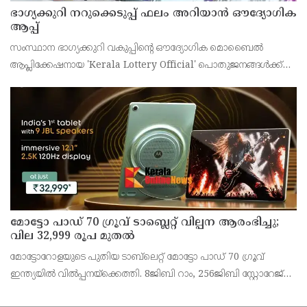
ഭാഗ്യക്കുറി നറുക്കെടുപ്പ് ഫലം അറിയാൻ ഔദ്യോഗിക
ആപ്പ്
സംസ്ഥാന ഭാഗ്യക്കുറി വകുപ്പിന്റെ ഔദ്യോഗിക മൊബൈൽ
ആപ്ലിക്കേഷനായ 'Kerala Lottery Official' പൊതുജനങ്ങൾക്ക്
ലഭ്യമാണെന്ന് കേരള സംസ്ഥാന ഭാഗ്യക്കുറി വകുപ്പ് ഡയറക്ടർ
അഞ്ജു കെ എസ് അറിയിച്ചു.
മോട്ടോ പാഡ് 70 ഗ്രൂവ് ടാബ്ലെറ്റ് വില്പന ആരംഭിച്ചു;
വില 32,999 രൂപ മുതൽ
മോട്ടോറോളയുടെ പുതിയ ടാബ്‌ലെറ്റ് മോട്ടോ പാഡ് 70 ഗ്രൂവ്
ഇന്ത്യയിൽ വിൽപ്പനയ്‌ക്കെത്തി. 8ജിബി റാം, 256ജിബി സ്റ്റോറേജ്
പതിപ്പിന് 36,999 രൂപയാണ് ലോഞ്ച് വില. ബാങ്ക് ഓഫറുകൾ