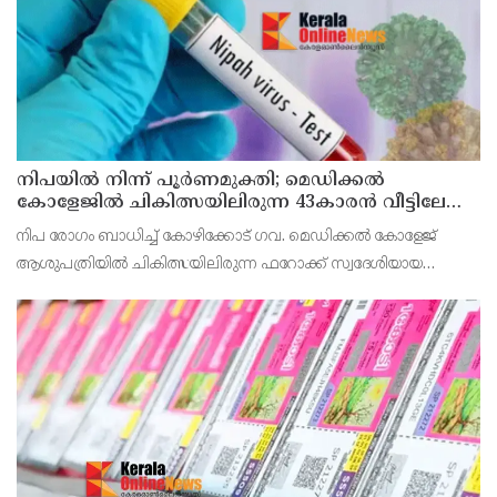
നിപയിൽ നിന്ന് പൂർണമുക്തി; മെഡിക്കൽ
കോളേജിൽ ചികിത്സയിലിരുന്ന 43കാരൻ വീട്ടിലേക്ക്
മടങ്ങി
നിപ രോഗം ബാധിച്ച് കോഴിക്കോട് ഗവ. മെഡിക്കൽ കോളേജ്
ആശുപത്രിയിൽ ചികിത്സയിലിരുന്ന ഫറോക്ക് സ്വദേശിയായ
43കാരനെ ഡിസ്ചാർജ് ചെയ്തു.