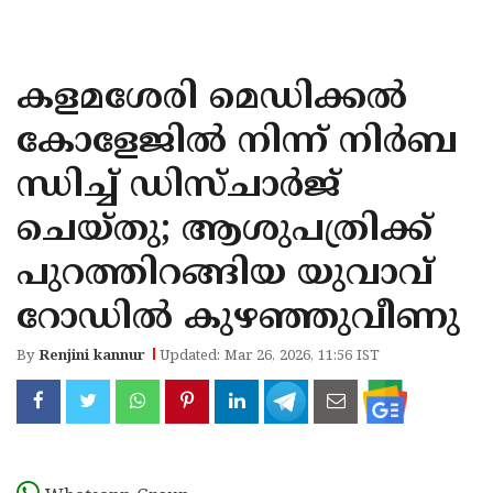
KOZHIKODE
WAYANAD
കളമശേരി മെഡിക്കൽ
KANNUR
കോളേജിൽ നിന്ന് നിർബ
KASARAGOD
ന്ധിച്ച് ഡിസ്‌ചാർജ്
ചെയ്തു; ആശുപത്രിക്ക്
പുറത്തിറങ്ങിയ യുവാവ്
റോഡിൽ കുഴഞ്ഞുവീണു
By
Renjini kannur
Updated: Mar 26, 2026, 11:56 IST