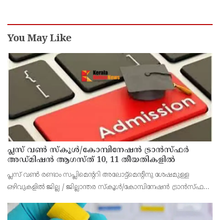
You May Like
പ്ലസ് വൺ സ്‌കൂൾ/കോമ്പിനേഷൻ ട്രാൻസ്ഫർ
അഡ്മിഷൻ ആഗസ്ത് 10, 11 തീയതികളിൽ
പ്ലസ് വൺ രണ്ടാം സപ്ലിമെന്ററി അലോട്ട്‌മെന്റിനു ശേഷമുള്ള
ഒഴിവുകളിൽ ജില്ല / ജില്ലാന്തര സ്‌കൂൾ/കോമ്പിനേഷൻ ട്രാൻസ്ഫർ
അലോട്ട്‌മെന്റിനായി അപേക്ഷിക്കാനുള്ള അവസരം ആഗസ്റ്റ് 7 ന്
വൈകിട്ട് 4 മണി വരെ നൽകിയിരുന്നു