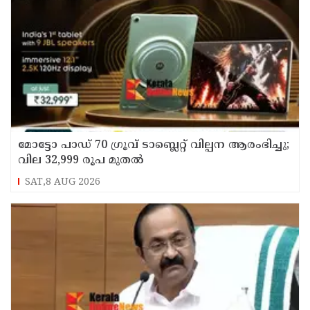
മോട്ടോ പാഡ് 70 ഗ്രൂവ് ടാബ്ലെറ്റ് വില്പന ആരംഭിച്ചു;
വില 32,999 രൂപ മുതൽ
SAT,8 AUG 2026