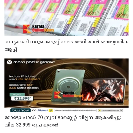
ഭാഗ്യക്കുറി നറുക്കെടുപ്പ് ഫലം അറിയാൻ ഔദ്യോഗിക
ആപ്പ്
മോട്ടോ പാഡ് 70 ഗ്രൂവ് ടാബ്ലെറ്റ് വില്പന ആരംഭിച്ചു;
വില 32,999 രൂപ മുതൽ