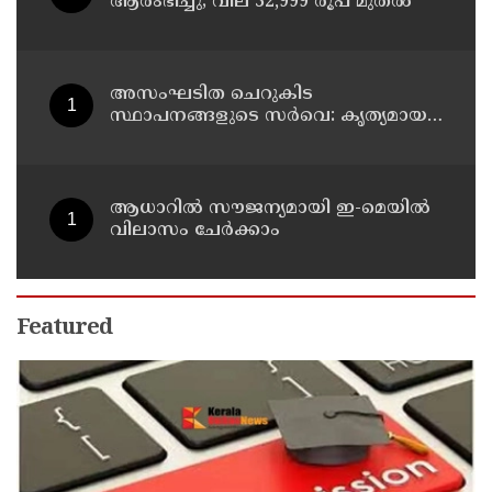
ആരംഭിച്ചു; വില 32,999 രൂപ മുതൽ
അസംഘടിത ചെറുകിട
സ്ഥാപനങ്ങളുടെ സർവെ: കൃത്യമായ
വിവരങ്ങൾ നൽകണമെന്ന് മുഖ്യമന്ത്രി
വി ഡി സതീശൻ
ആധാറിൽ സൗജന്യമായി ഇ-മെയിൽ
വിലാസം ചേർക്കാം
Featured