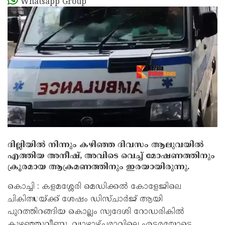
Whatsapp Group
ദില്ലിയില്‍ നിന്നും കഴിഞ്ഞ ദിവസം ആലുവയില്‍
എത്തിയ അനീഷ്, അവിടെ വെച്ച്‌ മോഷണത്തിനും
ക്രൂരമായ ആക്രമണത്തിനും ഇരയായിരുന്നു.
കൊച്ചി : കളമശ്ശേരി മെഡിക്കൽ കോളേജിലെ
ചികിത്സയ്ക്ക് ശേഷം ഡിസ്ചാർജ് ആയി
പുറത്തിറങ്ങിയ കൊല്ലം സ്വദേശി റോഡരികിൽ
കുഴഞ്ഞുവീണു. വ്യാഴാഴ്ചരാവിലെ എട്ടരയോടെ