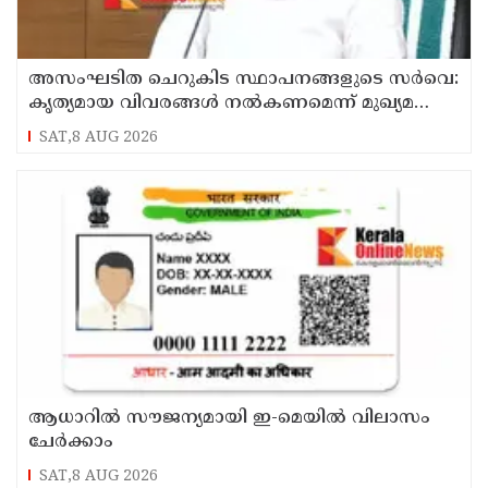
അസംഘടിത ചെറുകിട സ്ഥാപനങ്ങളുടെ സർവെ:
കൃത്യമായ വിവരങ്ങൾ നൽകണമെന്ന് മുഖ്യമന്ത്രി
വി ഡി സതീശൻ
SAT,8 AUG 2026
ആധാറിൽ സൗജന്യമായി ഇ-മെയിൽ വിലാസം
ചേർക്കാം
SAT,8 AUG 2026