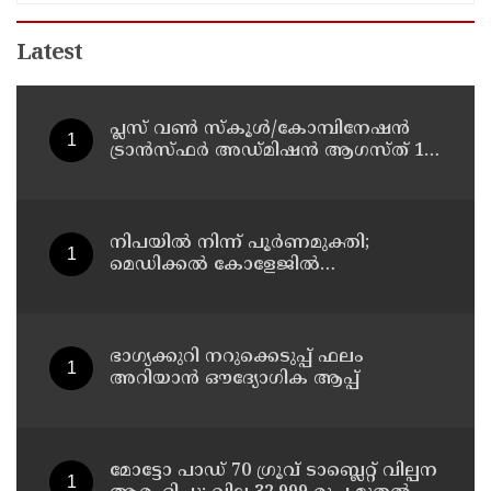
Latest
പ്ലസ് വൺ സ്‌കൂൾ/കോമ്പിനേഷൻ
ട്രാൻസ്ഫർ അഡ്മിഷൻ ആഗസ്ത് 10,
11 തീയതികളിൽ
നിപയിൽ നിന്ന് പൂർണമുക്തി;
മെഡിക്കൽ കോളേജിൽ
ചികിത്സയിലിരുന്ന 43കാരൻ
വീട്ടിലേക്ക് മടങ്ങി
ഭാഗ്യക്കുറി നറുക്കെടുപ്പ് ഫലം
അറിയാൻ ഔദ്യോഗിക ആപ്പ്
മോട്ടോ പാഡ് 70 ഗ്രൂവ് ടാബ്ലെറ്റ് വില്പന