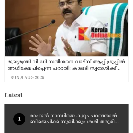
മുഖ്യമന്ത്രി വി ഡി സതീശനെ വാട്‌സ് ആപ്പ് ഗ്രൂപ്പില്‍
അധിക്ഷേപിച്ചെന്ന പരാതി; കാലടി സ്വദേശിക്ക്
എതിരെ കേസ്
SUN,9 AUG 2026
Latest
രാഹുല്‍ ഗാന്ധിയെ കുറ്റം പറഞ്ഞാല്‍
ബിജെപിക്ക് സുഖിക്കും ശശി തരൂരിന്
മറുപടിയുമായി കെ സി