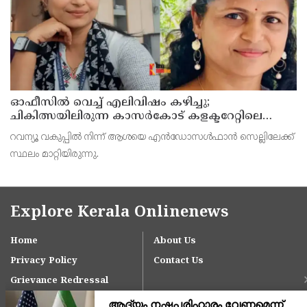
ഓഫീസില്‍ വെച്ച് എലിവിഷം കഴിച്ചു;
ചികിത്സയിലിരുന്ന കാസര്‍കോട് കളക്ടറേറ്റിലെ
സീനിയര്‍ ക്ലര്‍ക്ക് മരിച്ചു
റവന്യൂ വകുപ്പില്‍ നിന്ന് ആശയെ എന്‍ഡോസള്‍ഫാന്‍ സെല്ലിലേക്ക്
സ്ഥലം മാറ്റിയിരുന്നു.
Explore Kerala Onlinenews
Home
About Us
Privacy Policy
Contact Us
Grievance Redressal