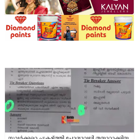
സവര്‍ക്കറെ പുകഴ്ത്തി ചോദ്യാവലി തയാറാക്കിയ