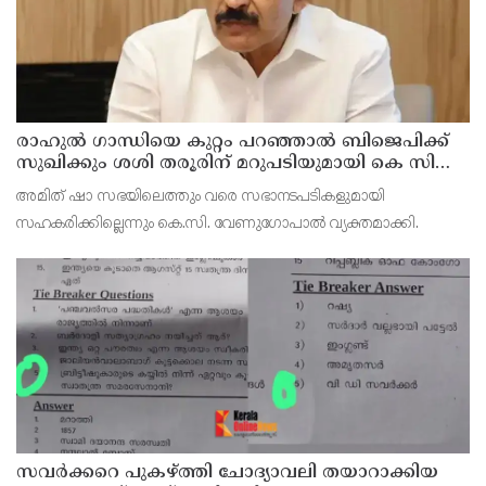
രാഹുല്‍ ഗാന്ധിയെ കുറ്റം പറഞ്ഞാല്‍ ബിജെപിക്ക്
സുഖിക്കും ശശി തരൂരിന് മറുപടിയുമായി കെ സി
വേണുഗോപാല്‍
അമിത് ഷാ സഭയിലെത്തും വരെ സഭാനടപടികളുമായി
സഹകരിക്കില്ലെന്നും കെ.സി. വേണുഗോപാല്‍ വ്യക്തമാക്കി.
സവര്‍ക്കറെ പുകഴ്ത്തി ചോദ്യാവലി തയാറാക്കിയ