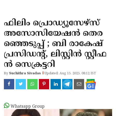
KOZHIKODE
WAYANAD
ഫിലിം പ്രൊഡ്യൂസേഴ്സ്
KANNUR
അസോസിയേഷന്‍ തെര
KASARAGOD
ഞ്ഞെടുപ്പ് ; ബി രാകേഷ്
പ്രസിഡന്റ്, ലിസ്റ്റിന്‍ സ്റ്റീഫ
ന്‍ സെക്രട്ടറി
By
Suchithra Sivadas
Updated: Aug 15, 2025, 08:12 IST
Whatsapp Group