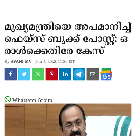
KOZHIKODE
WAYANAD
മുഖ്യമന്ത്രിയെ അപമാനിച്ച്
KANNUR
ഫെയ്‌സ് ബുക്ക് പോസ്റ്റ്: ഒ
KASARAGOD
രാള്‍ക്കെതിരേ കേസ്
By
AVANI MV
Jun 4, 2026, 11:36 IST
Whatsapp Group