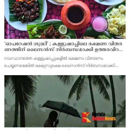
‘ഓ​പ​റേ​ഷ​ൻ ശു​ദ്ധി’ ; ക​ള്ളു​ഷാ​പ്പി​ലെ ഭ​ക്ഷ​ണ വി​ത​ര​
ണ​ത്തി​ന് ലൈ​സ​ൻ​സ് നി​ർ​ബ​ന്ധ​മാ​ക്കി ഉ​ത്ത​ര​വി​റ​
ക്കി എ​ക്​​സൈ​സ്​ വ​കു​പ്പ്​
സംസ്ഥാനത്തെ കള്ളുഷാപ്പുകളിൽ ഭക്ഷണം വിതരണം
ചെയ്യണമെങ്കിൽ ഭക്ഷ്യസുരക്ഷ ലൈസൻസ് നിർബന്ധമാക്കി
എക്സൈസ് വകുപ്പ് ഉത്തരവിറക്കി. കള്ളുഷാപ്പുകളിൽ
പരിശോധന നടത്താനും ലൈസൻസില്ലാതെ ഭക്ഷണം വിതരണം
ചെയ്യുന്ന സ്ഥാപനങ്