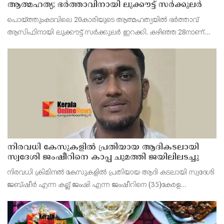
ആത്മഹത്യ; ഭർത്താവിനായി ലുക്കൗട്ട് സർക്കുലർ
പൊയ്ത്തുംകടവിലെ 20കാരിയുടെ ആത്മഹത്യയിൽ ഭർത്താവ്
ആസിഫിനായി ലുക്കൗട്ട് സർക്കുലർ ഇറക്കി. കഴിഞ്ഞ 28നാണ്
ഫാത്തിമത്ത് റിസ ജീവനൊടുക്കിയത്. ആസിഫ് ദുബായിലേക്ക്
കടന്നതായാണ് സംശയം.
നിരവധി കേസുകളിൽ പ്രതിയായ ആദികടലായി
സ്വദേശി ജംഷീറിനെ കാപ്പ ചുമത്തി ജയിലിലടച്ചു
നിരവധി ക്രിമിനൽ കേസുകളിൽ പ്രതിയായ ആദി കടലായി സ്വദേശി
ജബ്ഷീർ എന്ന കല്ല് ജംഷി എന്ന ജംഷീറിനെ (35)കേരള
സാമൂഹിക വിരുദ്ധ പ്രവർത്തനങ്ങൾ തടയൽ (കാപ്പ) നിയമ പ്രകാരം
കണ്ണൂർ സെൻട്രൽ ജയിലിലടച്ചു.