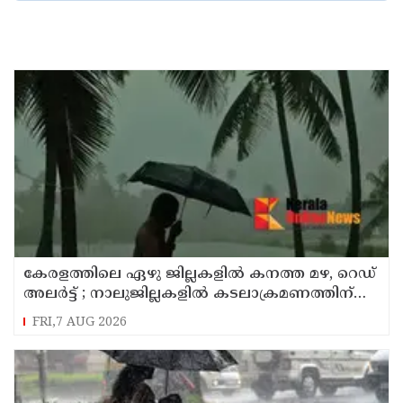
കേരളത്തിലെ ഏഴു ജില്ലകളിൽ കനത്ത മഴ, റെഡ്
അലർട്ട് ; നാലുജില്ലകളിൽ കടലാക്രമണത്തിന്
സാധ്യത
FRI,7 AUG 2026