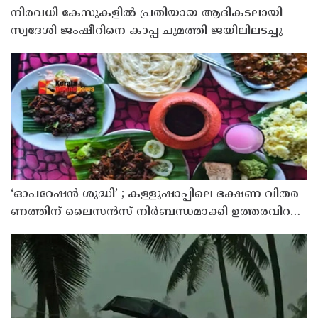
നിരവധി കേസുകളിൽ പ്രതിയായ ആദികടലായി
സ്വദേശി ജംഷീറിനെ കാപ്പ ചുമത്തി ജയിലിലടച്ചു
‘ഓ​പ​റേ​ഷ​ൻ ശു​ദ്ധി’ ; ക​ള്ളു​ഷാ​പ്പി​ലെ ഭ​ക്ഷ​ണ വി​ത​ര​
ണ​ത്തി​ന് ലൈ​സ​ൻ​സ് നി​ർ​ബ​ന്ധ​മാ​ക്കി ഉ​ത്ത​ര​വി​റ​
ക്കി എ​ക്​​സൈ​സ്​ വ​കു​പ്പ്​