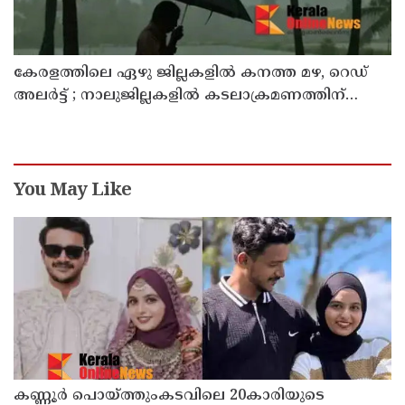
കേരളത്തിലെ ഏഴു ജില്ലകളിൽ കനത്ത മഴ, റെഡ്
അലർട്ട് ; നാലുജില്ലകളിൽ കടലാക്രമണത്തിന്
സാധ്യത
You May Like
കണ്ണൂർ പൊയ്ത്തുംകടവിലെ 20കാരിയുടെ