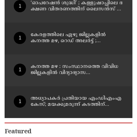
‘ഓ​പ​റേ​ഷ​ൻ ശു​ദ്ധി’ ; ക​ള്ളു​ഷാ​പ്പി​ലെ ഭ​
ക്ഷ​ണ വി​ത​ര​ണ​ത്തി​ന് ലൈ​സ​ൻ​സ് നി​
ർ​ബ​ന്ധ​മാ​ക്കി ഉ​ത്ത​ര​വി​റ​ക്കി എ​ക്​​
സൈ​സ്​ വ​കു​പ്പ്​
കേരളത്തിലെ ഏഴു ജില്ലകളിൽ
കനത്ത മഴ, റെഡ് അലർട്ട് ;
നാലുജില്ലകളിൽ കടലാക്രമണത്തിന്
സാധ്യത
കനത്ത മഴ : സംസ്ഥാനത്തെ വിവിധ
ജില്ലകളിൽ വിദ്യാഭ്യാസ
സ്ഥാപനങ്ങൾക്ക് അവധി
അധ്യാപകര്‍ പ്രതിയായ എംഡിഎംഎ
കേസ്; മയക്കുമരുന്ന് കടത്തിന്
വിദ്യാര്‍ത്ഥികളെ ഉപയോഗിച്ചോ എന്ന്
സംശയം
Featured