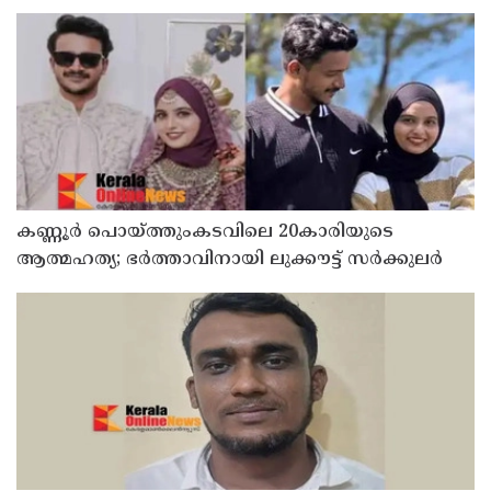
കണ്ണൂർ പൊയ്ത്തുംകടവിലെ 20കാരിയുടെ
ആത്മഹത്യ; ഭർത്താവിനായി ലുക്കൗട്ട് സർക്കുലർ