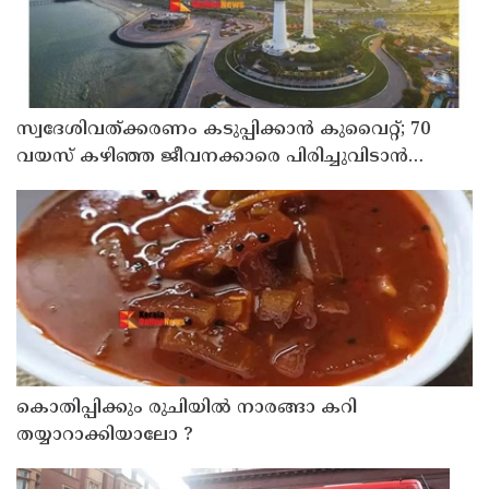
സ്വദേശിവത്ക്കരണം കടുപ്പിക്കാന്‍ കുവൈറ്റ്; 70
വയസ് കഴിഞ്ഞ ജീവനക്കാരെ പിരിച്ചുവിടാന്‍
തീരുമാനം
കൊതിപ്പിക്കും രുചിയിൽ നാരങ്ങാ കറി
തയ്യാറാക്കിയാലോ ?