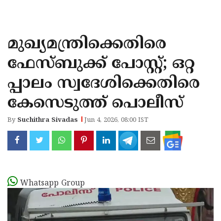
KOZHIKODE
WAYANAD
മുഖ്യമന്ത്രിക്കെതിരെ
KANNUR
ഫേസ്ബുക്ക് പോസ്റ്റ്; ഒറ്റ
KASARAGOD
പ്പാലം സ്വദേശിക്കെതിരെ
കേസെടുത്ത് പൊലീസ്
By
Suchithra Sivadas
Jun 4, 2026, 08:00 IST
Whatsapp Group