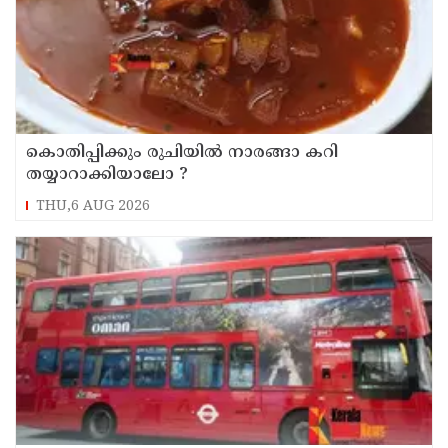
കൊതിപ്പിക്കും രുചിയിൽ നാരങ്ങാ കറി
തയ്യാറാക്കിയാലോ ?
THU,6 AUG 2026