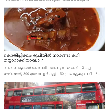
കൊതിപ്പിക്കും രുചിയിൽ നാരങ്ങാ കറി
തയ്യാറാക്കിയാലോ ?
വേണ്ട ചേരുവകൾ ഗണപതി നാരങ്ങ / സിട്രോൺ – 2 കപ്പ്
അരിഞ്ഞത്/ 300 ഗ്രാം വാളൻ പുളി – 50 ഗ്രാം മുളകുപൊടി – 3
ടീസ്പൂൺ പച്ചമുളക് – 2 എണ്ണം കറിവേപ്പില ആവിശ്യത്തിന് ഇഞ്ചി
– ഒരു ചെറിയ കഷണം വെളുത്തുള്ളി – 10 മുതൽ